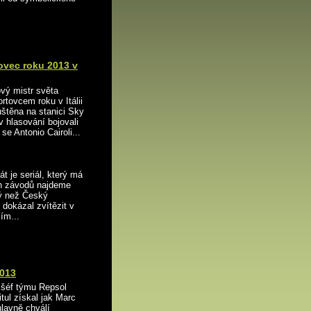
tovec roku 2013 v
vý mistr světa
rtovcem roku v Itálii
uštěna na stanici Sky
v hlasování bojovali
 se Antonio Cairoli...
t je seriál, který má
ch závodů najdeme
ný než Český
 dokázal zvítězit v
ím...
2013
o šéf týmu Repsol
tul získal jak Marc
lavně chválí