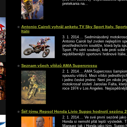
pretekania na...
Antonio Cairoli vyhrál anketu TV Sky Sport Italy. Spor
Itálii
3. 1. 2014.... Sedminásobný motokroso
Antonio Cairoli byl zvolen nejlepším spo
prostřednictvím soutěže, která byla sp
Sport. Po sérii soubojů, kde proti sobě 
nejoblíbenější sportovní hrdinové Itálie,
Seznam všech vítězů AMA Supercrossu
2. 1. 2014.... AMA Supercross šampioná
spoustu vítězů. Mezi vítězi jednotlivý
i jedno české jméno. Není jim nikdo ji
motokrosař století Jaroslav Falta, který
roce 1974 v Los Angeles. Nejúspěšnějš
Šéf týmu Repsol Honda Livio Suppo hodnotí sezónu 
2. 1. 2014.... Ve své první sezóně jak
Honda si nemohl přát lepší výsledek. Ti
Marquez tak i Honda jako tým. Suppo h