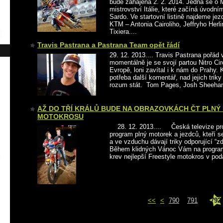
bude zahájena 2. 2. 2014. Jedná se o 
mistrovství Itálie, které začíná úvodn
Sardo. Ve startovní listině najdeme je
KTM – Antonia Cairoliho, Jeffryho Herli
Tixiera....
Travis Pastrana a Pastrana Team opět řádí
29. 12. 2013.... Travis Pastrana pořád 
momentálně je se svojí partou Nitro Ci
Evropě, loni zavítal i k nám do Prahy. K
potřeba další komentář, nad jejich trik
rozum stát. Tom Pages, Josh Sheehan 
AŽ DO TŘÍ KRÁLŮ BUDE NA OBRAZOVKÁCH ČT PLNÝ
MOTOKROSU
28. 12. 2013.... Česká televize pro 
program plný motorek a jezdců, kteří s
a ve vzduchu dávají triky odporující “
Během klidných Vánoc Vám na program
krev nejlepší Freestyle motokros v podá
<<
<
790
791
792