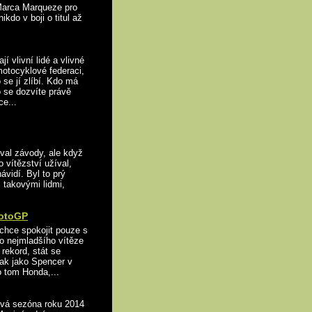
 Marca Marqueze pro
ikdo v boji o titul až
 vlivní lidé a vlivné
motocyklové federaci,
 se jí zlíbí. Kdo má
 se dozvíte právě
e...
al závody, ale když
o vítězství užíval,
ávidí. Byl to prý
 takovými lidmi,
MotoGP
hce spokojit pouze s
o nejmladšího vítěze
rekord, stát se
tak jako Spencer v
o tom Honda,...
vá sezóna roku 2014