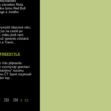
Mezinárodní
ím závodem Riola
zdce týmu Red Bull
nge a Jordiho
vymýšlí bláznivé věci,
rcus na cestě po
 videu jistě není
y už opravdu zůstává
a Travis...
 FREESTYLE
Vás připravila
e vysmývají gravitaci
zdravému” rozumu.
u ČT Sport rozproudí
ní top...
793
794
>
>>