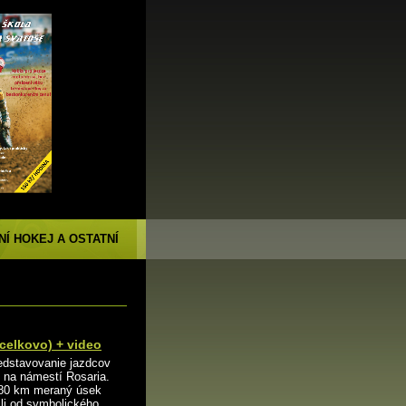
NÍ HOKEJ A OSTATNÍ
celkovo) + video
edstavovanie jazdcov
v na námestí Rosaria.
 180 km meraný úsek
ili od symbolického