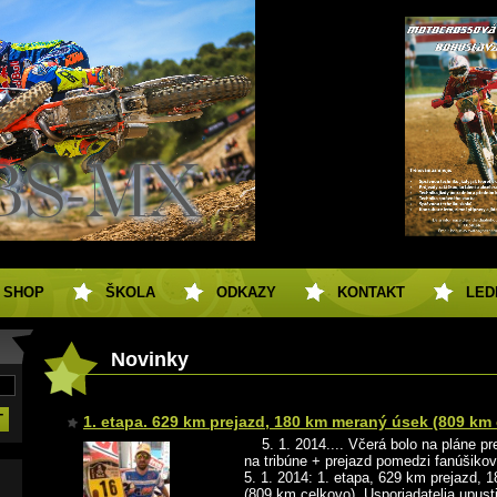
SHOP
ŠKOLA
ODKAZY
KONTAKT
LED
Novinky
1. etapa. 629 km prejazd, 180 km meraný úsek (809 km 
5. 1. 2014.... Včerá bolo na pláne pr
na tribúne + prejazd pomedzi fanúšiko
5. 1. 2014: 1. etapa, 629 km prejazd,
(809 km celkovo) Usporiadatelia upust