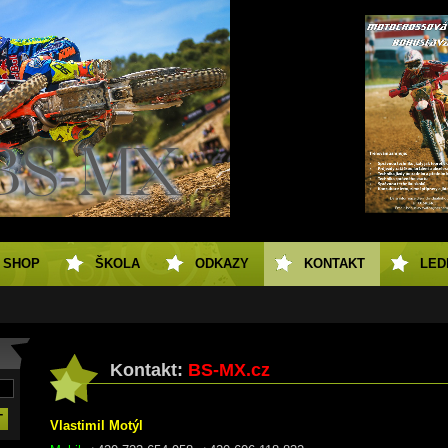
SHOP
ŠKOLA
ODKAZY
KONTAKT
LED
Kontakt:
BS-MX.cz
Vlastimil Motýl