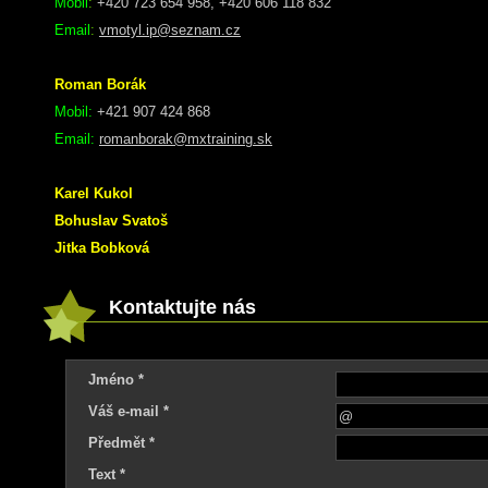
Mobil
:
+420 723 654 958, +420 606 118 832
Email
:
vmotyl.ip@seznam.cz
Roman Borák
Mobil:
+421 907 424 868
Email:
romanborak@mxtraining.sk
Karel Kukol
Bohuslav Svatoš
Jitka Bobková
Kontaktujte nás
Jméno *
Váš e-mail *
Předmět *
Text *