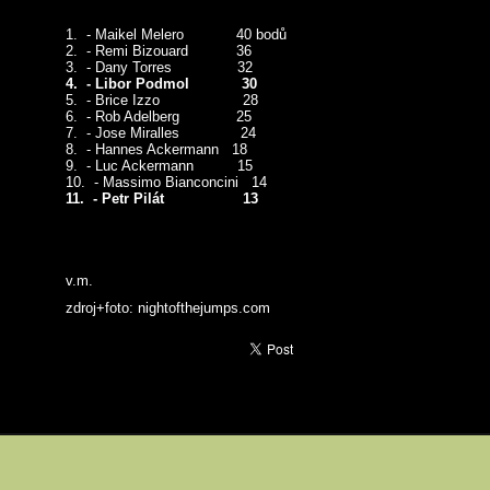
1. - Maikel Melero 40 bodů
2. - Remi Bizouard 36
3. - Dany Torres 32
4. - Libor Podmol 30
5. - Brice Izzo 28
6. - Rob Adelberg 25
7. - Jose Miralles 24
8. - Hannes Ackermann 18
9. - Luc Ackermann 15
10. - Massimo Bianconcini 14
11. - Petr Pilát 13
v.m.
zdroj+foto: nightofthejumps.com
a
Tisk
ode