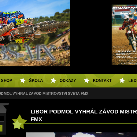
SHOP
ŠKOLA
ODKAZY
KONTAKT
LED
ODMOL VYHRÁL ZÁVOD MISTROVSTVÍ SVĚTA FMX
LIBOR PODMOL VYHRÁL ZÁVOD MISTR
FMX