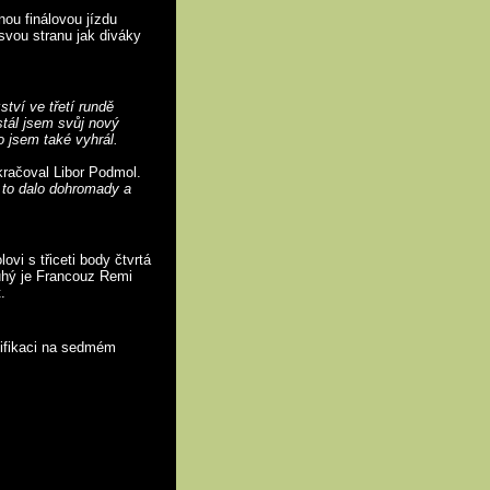
ou finálovou jízdu
svou stranu jak diváky
ství ve třetí rundě
tál jsem svůj nový
o jsem také vyhrál.
račoval Libor Podmol.
e to dalo dohromady a
i s třiceti body čtvrtá
ruhý je Francouz Remi
.
lifikaci na sedmém