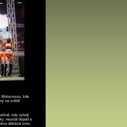
e Motocrossu, kde
iný na světě!
erlíně, kde vyhrál
váky, neustál dopad a
rukou dokázal svou