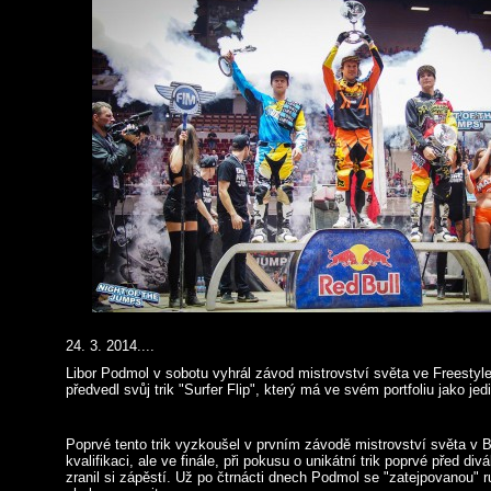
24. 3. 2014....
Libor Podmol v sobotu vyhrál závod mistrovství světa ve Freestyl
předvedl svůj trik "Surfer Flip", který má ve svém portfoliu jako jed
Poprvé tento trik vyzkoušel v prvním závodě mistrovství světa v B
kvalifikaci, ale ve finále, při pokusu o unikátní trik poprvé před di
zranil si zápěstí. Už po čtrnácti dnech Podmol se "zatejpovanou" 