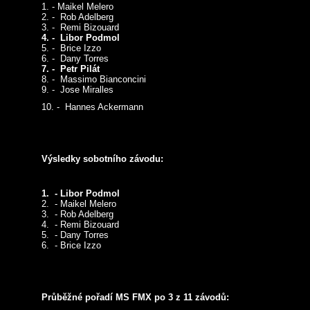
1. - Maikel Melero
2. - Rob Adelberg
3. - Remi Bizouard
4. - Libor Podmol
5. - Brice Izzo
6. - Dany Torres
7. - Petr Pilát
8. - Massimo Bianconcini
9. - Jose Miralles
10. - Hannes Ackermann
Výsledky sobotního závodu:
1. - Libor Podmol
2. - Maikel Melero
3. - Rob Adelberg
4. - Remi Bizouard
5. - Dany Torres
6. - Brice Izzo
Průběžné pořadí MS FMX po 3 z 11 závodů: