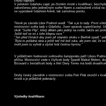
chybu napravit.
V polském Gdaňsku zajel, po čtvrtém místě v kvalifikaci, bezchybn
zakončenou jeho jedinečným surfer flipem a zaslouženě získal na 
ve vyprodané Gdaňské Aréně, tak samotnou porotu.
Těsně po závodu Libor Podmol uvedl:
"Tak a je to tady. První vítěz
mistrovství světa tady v Gdaňsku. Jsem opravdu superšťastný. Us
skok "Surfer Flip", který dělám jako jediný na světě, takže asi prot
Ještě teď se mi z toho klepou ruce."
"Jen před čtrnácti dny jsem při stejném skoku v Berlíně spadl,"
pok
"Byla to pořádná rána a ještě teď mě bolí ruka, ale jsem rád, že s
mohl jsem tu vyhrát a slyšet hrát českou hymnu."
V průběžném hodnocení světového šampionátu patří Liboru Podmolov
příčka. Mistrovství vede s čtyřiceti body Španěl Maikel Melero, d
Bizouard s šestatřiceti body a třetí Dany Torres má bodů dvaatřicet
Druhý český závodník v mistrovství světa Petr Pilát skončil v kva
místě a je průběžně jedenáctý.
Výsledky kvalifikace: