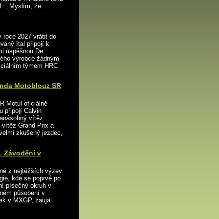
 „ Myslím, že...
v roce 2027 vrátit do
aný Ital připojí k
mi úspěšnou De
ského výrobce žádným
ficiálním týmem HRC
Honda Motoblouz SR
 Motul oficiálně
 připojí Calvin
kanásobný vítěz
 vítěz Grand Prix a
velmi zkušený jezdec,
. Závodění v
edné z nejtěžších výzev
gie, kde se poprvé po
lní písečný okruh v
šném působení v
zek v MXGP, zaujal