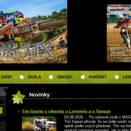
SHOP
ŠKOLA
ODKAZY
KONTAKT
LED
Novinky
Tim Gajser o víkendu v Lommelu a o Yamaze
03.08.2026…. Po výborné jízdě v MX
Tim Gajser přiznal, že se stále snaží 
úplně podle svých představ. Tim na tis
poskytl zajímavé srovnání, jak si jeho