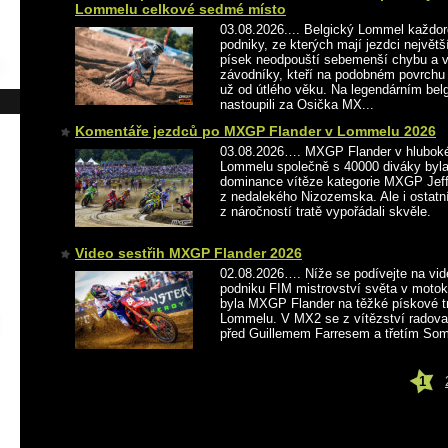
Lommelu celkové sedmé místo
03.08.2026.... Belgický Lommel každor
podniky, ze kterých mají jezdci největš
písek neodpouští sebemenší chybu a 
závodníky, kteří na podobném povrchu 
už od útlého věku. Na legendárním bel
nastoupili za Osička MX...
Komentáře jezdců po MXGP Flander v Lommelu 2026
03.08.2026…. MXGP Flander v hlubok
Lommelu společně s 40000 diváky byl
dominance vítěze kategorie MXGP Jeff
z nedalekého Nizozemska. Ale i ostatní
z náročností tratě vypořádali skvěle. 
Video sestřih MXGP Flander 2026
02.08.2026…. Níže se podívejte na vide
podniku FIM mistrovství světa v moto
byla MXGP Flander na těžké pískové tr
Lommelu. V MX2 se z vítězství radova
před Guillemem Farresem a třetím So
1