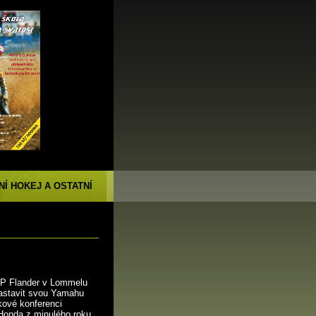
NÍ HOKEJ A OSTATNÍ
GP Flander v Lommelu
nastavit svou Yamahu
kové konferenci
 Honda z minulého roku