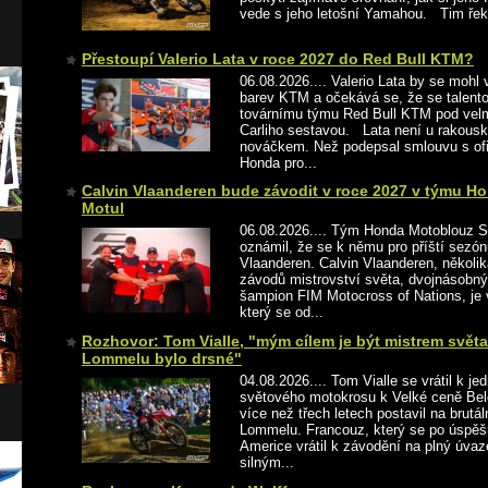
vede s jeho letošní Yamahou. Tim řekl:
Přestoupí Valerio Lata v roce 2027 do Red Bull KTM?
06.08.2026.... Valerio Lata by se mohl 
barev KTM a očekává se, že se talentov
továrnímu týmu Red Bull KTM pod vel
Carliho sestavou. Lata není u rakou
nováčkem. Než podepsal smlouvu s o
Honda pro...
Calvin Vlaanderen bude závodit v roce 2027 v týmu 
Motul
06.08.2026.... Tým Honda Motoblouz SR
oznámil, že se k němu pro příští sezónu
Vlaanderen. Calvin Vlaanderen, několi
závodů mistrovství světa, dvojnásobný
šampion FIM Motocross of Nations, je 
který se od...
Rozhovor: Tom Vialle, "mým cílem je být mistrem světa
Lommelu bylo drsné"
04.08.2026.... Tom Vialle se vrátil k j
světového motokrosu k Velké ceně Bel
více než třech letech postavil na brutá
Lommelu. Francouz, který se po úspě
Americe vrátil k závodění na plný úva
silným...