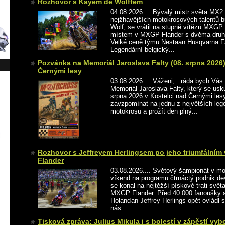
Rozhovor s Kayem de Wolffem
04.08.2026.... Bývalý mistr světa MX2 
nejžhavějších motokrosových talentů 
Wolf, se vrátil na stupně vítězů MXG
místem v MXGP Flander s dvěma druh
Velké ceně týmu Nestaan ​​Husqvarna 
Legendární belgický...
Pozvánka na Memoriál Jaroslava Falty (08. srpna 2026
Černými lesy
03.08.2026.... Váženi, ráda bych Vás 
Memoriál Jaroslava Falty, který se usk
srpna 2026 v Kostelci nad Černými les
zavzpomínat na jednu z největších le
motokrosu a prožít den plný...
Rozhovor s Jeffreyem Herlingsem po jeho triumfálním 
Flander
03.08.2026.... Světový šampionát v m
víkend na programu čtrnáctý podnik dev
se konal na nejtěžší pískové trati svě
MXGP Flander. Před 40 000 fanoušky a
Holanďan Jeffrey Herlings opět ovládl s
nás...
Tisková zpráva: Julius Mikula i s bolestí v zápěstí vy