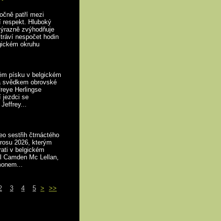
očně patří mezi
í respekt. Hluboký
výrazně zvýhodňuje
tráví nespočet hodin
gickém okruhu
ém písku v belgickém
a svědkem obrovské
reye Herlingse
 jezdci se
Jeffrey...
o sestřih čtrnáctého
krosu 2026, kterým
ati v belgickém
l Camden Mc Lellan,
monem...
2
3
4
5
>
>>