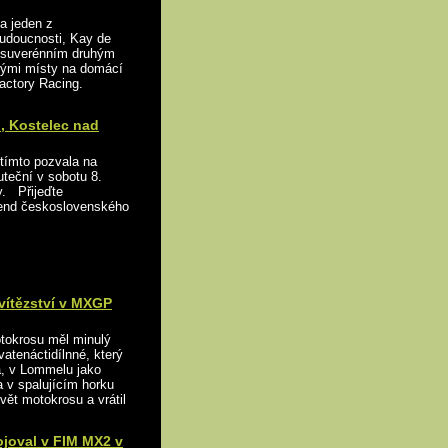
a jeden z
budoucnosti, Kay de
P suverénním druhým
ými místy na domácí
Factory Racing.
), Kostelec nad
tímto pozvala na
uteční v sobotu 8.
y. Přijeďte
gend československého
vítězství v MXGP
otokrosu měl minulý
atenáctidílnné, který
ta, v Lommelu jako
 v spalujícím horku
vět motokrosu a vrátil
bojoval v FIM MX2 v