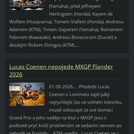
(Yamaha), před Jeffreyem
Herlingsem (Honda), Kayem de
Wolfem (Husqvarna), Tomem Viallem (Honda), Andreou
Adamem (KTM), Timem Gajserem (Yamaha), Romainem
Febvrem (Kawasaki), Andreou Bonacorsim (Ducati) a
desátým Rickem Elzingou (KTM)....
Lucas Coenen nepojede MXGP Flander
2026
01.08.2026…. Přestože Lucas
Coenen v Lommelu zajel pátý
nejrychlejší čas ve volném tréninku,
musel odstoupit ze své domácí
Grand Prix a jeho naděje na titul v MXGP jsou v
podstatě pryč kvůli problémům se sedacím nervem po
nehodě ve Foxhillu. KTM uvedla: „Lucas Coenen se z