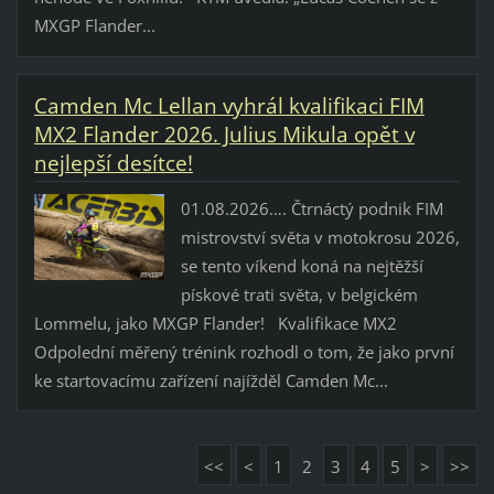
MXGP Flander...
Camden Mc Lellan vyhrál kvalifikaci FIM
MX2 Flander 2026. Julius Mikula opět v
nejlepší desítce!
01.08.2026…. Čtrnáctý podnik FIM
mistrovství světa v motokrosu 2026,
se tento víkend koná na nejtěžší
pískové trati světa, v belgickém
Lommelu, jako MXGP Flander! Kvalifikace MX2
Odpolední měřený trénink rozhodl o tom, že jako první
ke startovacímu zařízení najížděl Camden Mc...
<<
<
1
2
3
4
5
>
>>