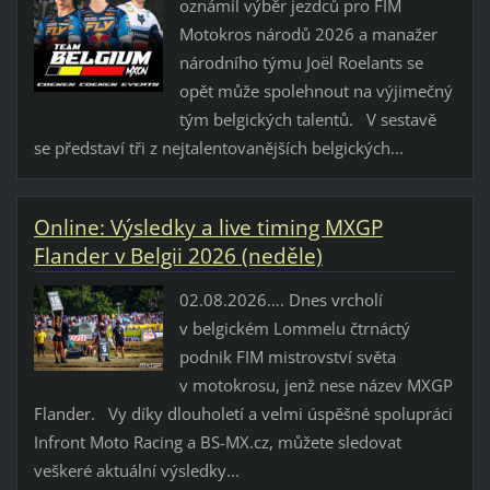
oznámil výběr jezdců pro FIM
Motokros národů 2026 a manažer
národního týmu Joël Roelants se
opět může spolehnout na výjimečný
tým belgických talentů. V sestavě
se představí tři z nejtalentovanějších belgických...
Online: Výsledky a live timing MXGP
Flander v Belgii 2026 (neděle)
02.08.2026…. Dnes vrcholí
v belgickém Lommelu čtrnáctý
podnik FIM mistrovství světa
v motokrosu, jenž nese název MXGP
Flander. Vy díky dlouholetí a velmi úspěšné spolupráci
Infront Moto Racing a BS-MX.cz, můžete sledovat
veškeré aktuální výsledky...