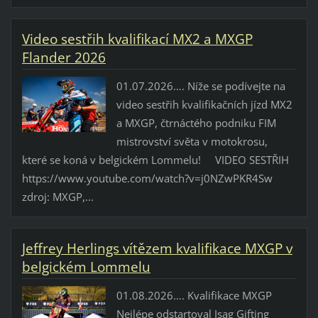
Video sestřih kvalifikací MX2 a MXGP
Flander 2026
01.07.2026…. Níže se podívejte na
video sestřih kvalifikačních jízd MX2
a MXGP, čtrnáctého podniku FIM
mistrovství světa v motokrosu,
které se koná v belgickém Lommelu! VIDEO SESTŘIH
https://www.youtube.com/watch?v=j0NZwPKR4Sw
zdroj: MXGP,...
Jeffrey Herlings vítězem kvalifikace MXGP v
belgickém Lommelu
01.08.2026…. Kvalifikace MXGP
Nejlépe odstartoval Isag Gifting