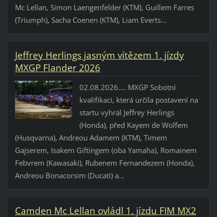
Mc Lellan, Simon Laengenfelder (KTM), Guillem Farres
(Triumph), Sacha Coenen (KTM), Liam Everts...
Jeffrey Herlings jasným vítězem 1. jízdy
MXGP Flander 2026
02.08.2026…. MXGP Sobotní
kvalifikaci, která určila postavení na
startu vyhrál Jeffrey Herlings
(Honda), před Kayem de Wolfem
(Husqvarna), Andreou Adamem (KTM), Timem
Gajserem, Isakem Giftingem (oba Yamaha), Romainem
Febvrem (Kawasaki), Rubenem Fernandezem (Honda),
Andreou Bonacorsim (Ducati) a...
Camden Mc Lellan ovládl 1. jízdu FIM MX2