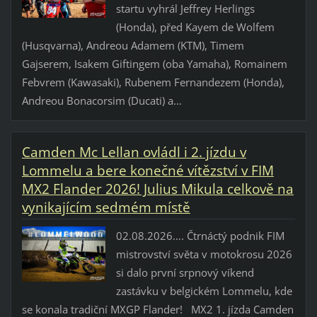
startu vyhrál Jeffrey Herlings
(Honda), před Kayem de Wolfem
(Husqvarna), Andreou Adamem (KTM), Timem
Gajserem, Isakem Giftingem (oba Yamaha), Romainem
Febvrem (Kawasaki), Rubenem Fernandezem (Honda),
Andreou Bonacorsim (Ducati) a...
Camden Mc Lellan ovládl i 2. jízdu v
Lommelu a bere konečné vítězství v FIM
MX2 Flander 2026! Julius Mikula celkově na
vynikajícím sedmém místě
02.08.2026…. Čtrnáctý podnik FIM
mistrovství světa v motokrosu 2026
si dalo první srpnový víkend
zastávku v belgickém Lommelu, kde
se konala tradiční MXGP Flander! MX2 1. jízda Camden