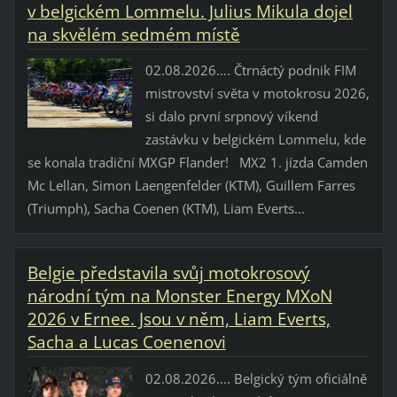
v belgickém Lommelu. Julius Mikula dojel
na skvělém sedmém místě
02.08.2026…. Čtrnáctý podnik FIM
mistrovství světa v motokrosu 2026,
si dalo první srpnový víkend
zastávku v belgickém Lommelu, kde
se konala tradiční MXGP Flander! MX2 1. jízda Camden
Mc Lellan, Simon Laengenfelder (KTM), Guillem Farres
(Triumph), Sacha Coenen (KTM), Liam Everts...
Belgie představila svůj motokrosový
národní tým na Monster Energy MXoN
2026 v Ernee. Jsou v něm, Liam Everts,
Sacha a Lucas Coenenovi
02.08.2026.... Belgický tým oficiálně