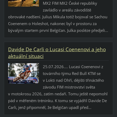
MX2 FIM MX2 České republiky
zavládlo v areálu závodiště
obrovaké nadšení. Julius Mikula totiž bojoval se Sachou
Coenenem o Holeshot, nakonec byl v prostoru za
bývalým startem první Belgičan. Julka posléze předjeli...
Davide De Carli o Lucasi Coenenovi a jeho
aktuální situaci
25.07.2026…. Lucasi Coenenovi z
továrního týmu Red Bull KTM se
v Lokti nad Ohří, dějišti třináctého
závodu FIM mistrovství světa
v motokrosu 2026, zatím nedaří. Tomu ještě nepomohl
pád v měřeném tréninku. K tomu se vyjádřil Davide De
Carli, jenž připomněl, že Belgičan upadl před...