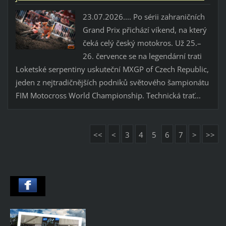
23.07.2026.... Po sérii zahraničních
Grand Prix přichází víkend, na který
čeká celý český motokros. Už 25.–
26. července se na legendární trati
Loketské serpentiny uskuteční MXGP of Czech Republic,
jeden z nejtradičnějších podniků světového šampionátu
FIM Motocross World Championship. Technická trať...
<<
<
3
4
5
6
7
>
>>