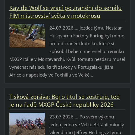
Kay de Wolf se vrací po zranění do seriálu
FIM mistrovství světa v motokrosu
24.07.2026…. Jezdec týmu Nestaan ​​
Husqvarna Factory Racing byl mimo
hru od zranění kotníku, které si
způsobil během měřeného tréninku
MXGP Itálie v Montevarchi. Kvůli tomuto nezdaru musel
vynechat následující tři závody v Portugalsku, Jižní
Africe a naposledy ve Foxhillu ve Velké...
Tisková zpráva: Boj o titul se zostřuje, teď
je na řadě MXGP České republiky 2026
23.07.2026…. Po svém výkonu
jedna-jedna ve Velké Británii minulý
víkend míří Jeffrey Herlings z týmu