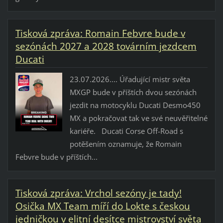
Tisková zpráva: Romain Febvre bude v
sezónách 2027 a 2028 továrním jezdcem
Ducati
23.07.2026.... Úřadující mistr světa
MXGP bude v příštích dvou sezónách
jezdit na motocyklu Ducati Desmo450
MX a pokračovat tak ve své neuvěřitelné
kariéře. Ducati Corse Off-Road s
potěšením oznamuje, že Romain
Febvre bude v příštích...
Tisková zpráva: Vrchol sezóny je tady!
Osička MX Team míří do Lokte s českou
jedničkou v elitní desítce mistrovství světa