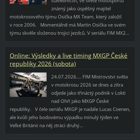
stavebnictví, ve světě motosportu
známý jako úspěšný majitel
motokrosového týmu Osička MX Team, který založil
v roce 2006. Momentálně má Martin Osička ve svém
týmu skvěle složenou trojici jezdců. V seriálu FIM MX2...
Online: Výsledky a live timing MXGP České
republiky 2026 (sobota)
24.07.2026.... FIM Mistrovství světa
v motokrosu 2026 se dnes a zítra
odjede jako třináctý podnik v Lokti
nad Ohří jako MXGP České
republiky. V čele seriálu MXGP je nadále Lucas Coenen,
ale kvůli jeho bodovému výpadku minulý týden ve
Velké Británii na něj ztrácí druhý...