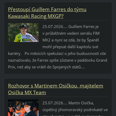
Přestoupí Guillem Farres do týmu
Kawasaki Racing MXGP?
25.07.2026.... Guillem Farres je
v průběžném vedení seriálu FIM
MX2 a nyní se zdá, že by Španěl
mohl přepsat další kapitolu své
kariéry. Po měsících spekulací o jeho budoucnosti vše
naznačovalo, že Farres spíše zůstane v paddocku Grand
Prix, než aby se vrátil do Spojených států....
Rozhovor s Martinem Osičkou, majitelem
Osička MX Team
25.07.2026.... Martin Osička,
úspěšný jihomoravský podnikatel ve