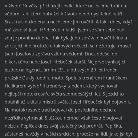
V životě člověka přicházejí chvíle, které nechceme brát na
vědomí, ale které bohužel k životu neodmyslitelně patří.
Srazí nás na kolena a nechceme jim uvěřit. A tak i dnes, když
mě zavolal Josef Hřebeček mladší, jsem se sám sebe ptal,
zda je prvního dubna. Tak byla jeho zpráva neuvěřitelná a
zdrcující. Ale protože o takových věcech se nežertuje, musel
jsem Josefovu zprávu vzít na vědomí. Dnes odešel do
bikerského nebe Josef Hřebeček starší. Nejprve vynikající
jezdec na legend...árním ESU a od svých 29 let trenér
pražské Dukly, oddílu moto. Spolu s trenérem Františkem
Helikarem vytvořili trenérský tandem, který vychoval
nejlepší motokrosaře světa sedmdesátých let. S jezdci to
dotáhli až k titulu mistrů světa. Josef Hřebeček byl bojovník.
Na motokrosové trati bojoval do posledního dechu a
nezřídka vyhrával. S těžkou nemocí však čestně bojovat
nelze a Pepíček dnes svůj statečný boj prohrál. Pepíčku,
zůstaneš navždy v našich srdcích, protože na lidi, jako jsi byl