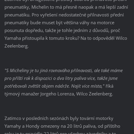
pneumatiky, Michelin to má přesně naopak a má lepší zadní
pneumatiku. Pro vyřešení nedostatečné přilnavosti přední
pneumatiky bude muset být většina váhy na motorce
posunuta dopředu, takže je tohle jedním z důvodů, proč
Yamaha přistoupila k tomuto kroku? Na to odpověděl Wilco
Zeelenberg.
"S Micheliny je tu jiná rovnováha přilnavosti, ale také máme
pro příští rok k dispozici o dva litry paliva více, takže jsme
potřebovali zvětšit objem nádrže. Najít více místa,"
říká
týmový manažer Jorgeho Lorenza, Wilco Zeelenberg.
Zatímco v posledních sezónách byly tovární motorky
Yamahy a Hondy omezeny na 20 litrů paliva, od příštího
roku je tu pravidlo 22 litrů pro všechny závodníky a to