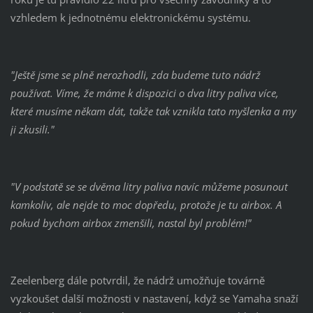
vzhledem k jednotnému elektronickému systému.
"Ještě jsme se plně nerozhodli, zda budeme tuto nádrž
používat. Víme, že máme k dispozici o dva litry paliva více,
které musíme někam dát, takže tak vznikla tato myšlenka a my
ji zkusili."
"V podstatě se se dvěma litry paliva navíc můžeme posunout
kamkoliv, ale nejde to moc dopředu, protože je tu airbox. A
pokud bychom airbox zmenšili, nastal byl problém!"
Zeelenberg dále potvrdil, že nádrž umožňuje továrně
vyzkoušet další možnosti v nastavení, když se Yamaha snaží