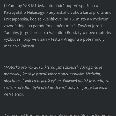
U Yamahy YZR-M1 byla tato nádrž poprvé spatřena u
Katsuyukiho Nakasugy, který získal divokou kartu pro Grand
Prix Japonska, kde se kvalifikoval na 15. místo a v mokrém
závodě dojel na parádním osmém místě. Tovární jezdci
Yamahy, Jorge Lorenzo a Valentino Rossi, tyto nové motorky
vyzkoušeli poprvé v září v testu v Aragonu a poté minulý
měsíc ve Valencii.
"Motorka pro rok 2016, kterou jsme zkoušeli v Aragonu, je
motorkou, která je přizpůsobena pneumatikám Michelin,
abychom získali co nejlepší výkon. Palivová nádrž je vzadu, za
sedlem, předtím byla před jezdcem,"
potvrdil Jorge Lorenzo
ve Valencii.
Zatímco byl Bridgestone proslulý dobrou přilnavostí přední