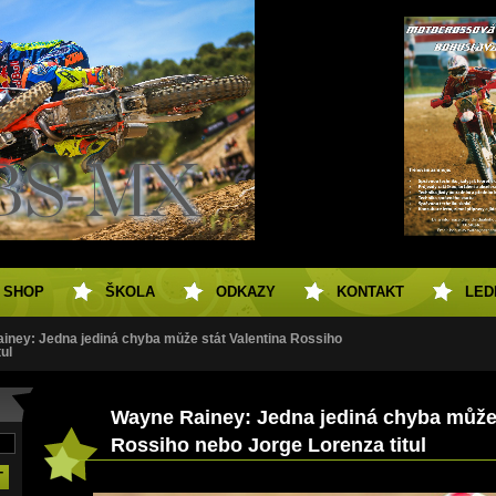
SHOP
ŠKOLA
ODKAZY
KONTAKT
LED
iney: Jedna jediná chyba může stát Valentina Rossiho
ul
Wayne Rainey: Jedna jediná chyba může 
Rossiho nebo Jorge Lorenza titul