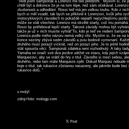
"Vedl jsem šampionát a Lorenzo mě teď předstihl." Myslím si, že j
chtěl být a dokonce že je na tom lépe, než sám očekával. Lorenzo
zkušenosti a odhodlání. Rossi teď má jen velkou touhu. Kdo z nic
bych si měl vsadit, tak bych se přiklonil k Lorenzovi, kvůli jeho rych
motocyklových závodech to pokaždé nepatří nejrychlejšímu jezdci.
může se stát všechno. Lorenzo má skvělé starty, což mu pomáhá d
Rossi by potřeboval lepší starty. Takové závody mohou být vyhrán
takže je už v nich musíte vyhrát"To, kdo je teď ve vedení šampion
Lorenza podle mého názoru nemá velký vliv. Myslím si, že se na to
konce sezóny zbývá sedm závodů a jsou bodově vyrovnaní. Každý z
druhého musí porazit víckrát, než on porazí jeho. Je to ještě hod
stát spousta věcí. Šampionát zdaleka není rozhodnutý. A taky tady
Yamaha se snaží své dva jezdce udržet ve stavu, kdy jejich vzá
Marquezovi, aby se vrátil do hry o titul. Závoďte si mezi sebou, al
druhého, nebo tam máte Marqueze zpět. Dokud Marquez nebude m
boje o titul, tak rukavice zůstanou nasazeny, ale jakmile bude bez
rukavice dolů.."
v.motýl
zdroj+foto: motogp.com