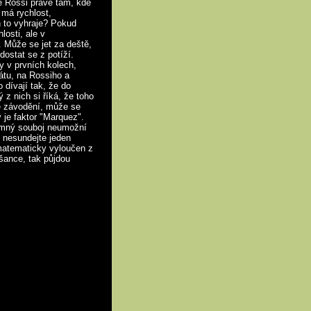
e Rossi právě tam, kde
 má rychlost,
h to vyhraje? Pokud
losti, ale v
 Může se jet za deště,
ostat se z potíží.
y v prvních kolech,
átu, na Rossiho a
 dívají tak, že do
 nich si říká, že toho
ně závodění, může se
 je faktor "Marquez".
jemný souboj neumožní
e nesundejte jeden
atematicky vyloučen z
 šance, tak půjdou