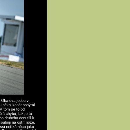
. Oba dva jedou v
ou několikanásobnými
 V tom se to od
lá chybu, tak je to
ho druhého donutili k
ouboji na ostří nože,
ssi neříká něco jako