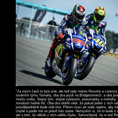
"Za mých časů to bylo jiné, ale teď tady máme Rossiho a Lorenza
továrním týmu Yamahy, oba dva jezdí na Bridgestonech, a oba js
mistry světa. Stejný tým, stejné vybavení, pneumatiky a motorky.
minulosti hodně liší. Oba dva dobře vědí, že pokud jeden z nich udě
pravděpodobně bude stát titul. Přitom musí jet stále naplno, aby to
chybě a podle mě se právě toto stane. Nemyslím si, že to bude o s
ale o tom, že někdo z nich udělá chybu. Samozřejmě, že si teď Ro