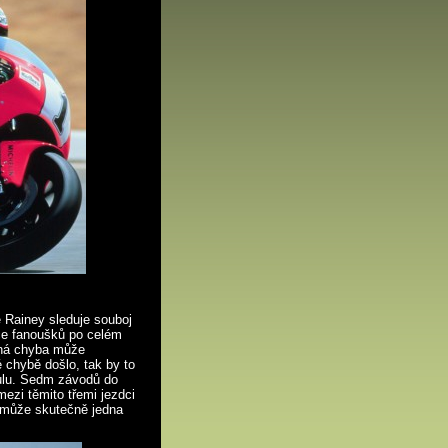
 Rainey sleduje souboj
íce fanoušků po celém
diná chyba může
 chybě došlo, tak by to
tulu. Sedm závodů do
ezi těmito třemi jezdci
 může skutečně jedna