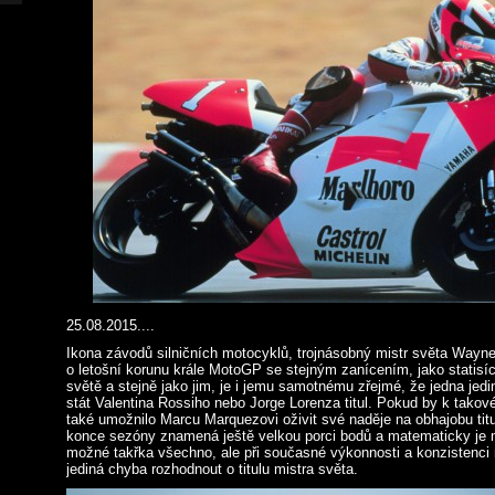
25.08.2015....
Ikona závodů silničních motocyklů, trojnásobný mistr světa Wayne
o letošní korunu krále MotoGP se stejným zanícením, jako statis
světě a stejně jako jim, je i jemu samotnému zřejmé, že jedna je
stát Valentina Rossiho nebo Jorge Lorenza titul. Pokud by k takové
také umožnilo Marcu Marquezovi oživit své naděje na obhajobu ti
konce sezóny znamená ještě velkou porci bodů a matematicky je m
možné takřka všechno, ale při současné výkonnosti a konzistenci
jediná chyba rozhodnout o titulu mistra světa.