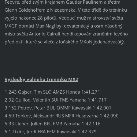
Febvre, před svým krajanem Gautier Paulinem a třetím
Glenn Coldehoffem z Nizozemska. V této třídě do tréninku
vyjelo nakonec 28 pilotů. Vedoucí muž mistrovství světa
MXGP domácí Max Nagl byl devatenáctý a osminásobný
mistr světa Antonio Cairoli hendikepován zraněním levého
předloktí, které se vleče z loňského MXoN jedenadvacátý.
Výsledky volného tréninku MX2
1 243 Gajser, Tim SLO AMZS Honda 1:41.271
2 92 Guillod, Valentin SUI FMS Yamaha 1:41.717
3 152 Petrov, Petar BUL QMMF Kawasaki 1:42.001
4 59 Tonkov, Aleksandr RUS MFR Husqvarna 1:42.090
5 33 Lieber, Julien BEL FMB Yamaha 1:42.116
6 1 Tixier, Jordi FRA FFM Kawasaki 1:42.379