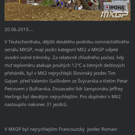
20.06.2015....
V Teutschenthalu, dějišti desátého podniku osmnáctidílného
seriálu MXGP, mají jezdci kategorií MX2 a MXGP odjeté
úvodní volné tréninky. Za relativně chladného počasí, kdy
rtuť teploměru atakuje pouhých 12°C a četných dešťových
přeháněk, byl v MX2 nejrychlejší Slovinský jezdec Tim
Gajser. před Valentin Guillodem ze Švýcarska a třetím Petar
Petrovem z Bulharska. Dosavadní lídr šampionátu Jeffrey
Herlings byl devátým nejrychlejším. Pro doplnění v MX2
nastoupilo nakonec 31 jezdců.
V MXGP byl nejrychlejším Francouzský jezdec Romain