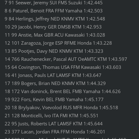
7 91 Seewer, Jeremy SUI FMS Suzuki 1:42.445
8 6 Paturel, Benoit FRA FFM Yamaha 1:42.503
9 84 Herlings, Jeffrey NED KNMV KTM 1:42.548
10 29 Jacobi, Henry GER DMSB KTM 1:42.953
11 99 Anstie, Max GBR ACU Kawasaki 1:43.028
12 101 Zaragoza, Jorge ESP RFME Honda 1:43.228
13 85 Pootjes, Davy NED KNMV KTM 1:43.323
14 766 Rauchenecker, Pascal AUT OeAMTC KTM 1:43.597
15 64 Covington, Thomas USA FFM Kawasaki 1:43.603
16 41 Jonass, Pauls LAT LAMSF KTM 1:43.647
17 189 Bogers, Brian NED KNMV KTM 1:44.329
18 172 Van doninck, Brent BEL FMB Yamaha 1:44.626
19 922 Fors, Kevin BEL FMB Yamaha 1:45.177
20 18 Brylyakov, Vsevolod RUS MFR Honda 1:45.518
21 128 Monticelli, Ivo ITA FMI KTM 1:45.551
22 95 Justs, Roberts LAT LAMSF KTM 1:45.644
23 377 Lacan, Jordan FRA FFM Honda 1:46.201