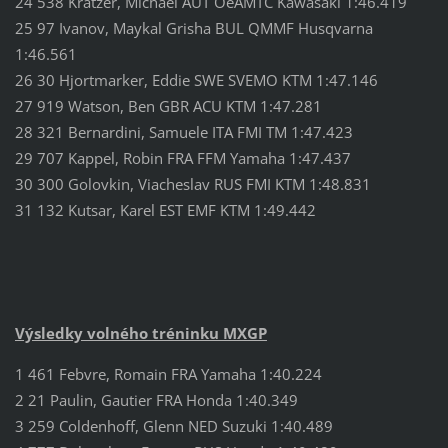
24 538 Kratzer, Michael AUT OeAMTC Kawasaki 1:46.419
25 97 Ivanov, Maykal Grisha BUL QMMF Husqvarna
1:46.561
26 30 Hjortmarker, Eddie SWE SVEMO KTM 1:47.146
27 919 Watson, Ben GBR ACU KTM 1:47.281
28 321 Bernardini, Samuele ITA FMI TM 1:47.423
29 707 Kappel, Robin FRA FFM Yamaha 1:47.437
30 300 Golovkin, Viacheslav RUS FMI KTM 1:48.831
31 132 Kutsar, Karel EST EMF KTM 1:49.442
Výsledky volného tréninku MXGP
1 461 Febvre, Romain FRA Yamaha 1:40.224
2 21 Paulin, Gautier FRA Honda 1:40.349
3 259 Coldenhoff, Glenn NED Suzuki 1:40.489