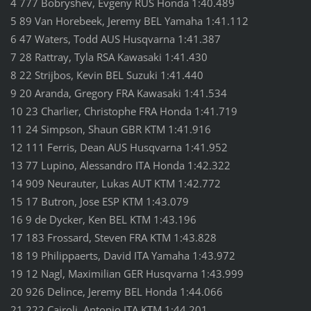
4 777 Bobryshev, Evgeny RUS Honda 1:40.489
5 89 Van Horebeek, Jeremy BEL Yamaha 1:41.112
6 47 Waters, Todd AUS Husqvarna 1:41.387
7 28 Rattray, Tyla RSA Kawasaki 1:41.430
8 22 Strijbos, Kevin BEL Suzuki 1:41.440
9 20 Aranda, Gregory FRA Kawasaki 1:41.534
10 23 Charlier, Christophe FRA Honda 1:41.719
11 24 Simpson, Shaun GBR KTM 1:41.916
12 111 Ferris, Dean AUS Husqvarna 1:41.952
13 77 Lupino, Alessandro ITA Honda 1:42.322
14 909 Neurauter, Lukas AUT KTM 1:42.772
15 17 Butron, Jose ESP KTM 1:43.079
16 9 de Dycker, Ken BEL KTM 1:43.196
17 183 Frossard, Steven FRA KTM 1:43.828
18 19 Philippaerts, David ITA Yamaha 1:43.972
19 12 Nagl, Maximilian GER Husqvarna 1:43.999
20 926 Delince, Jeremy BEL Honda 1:44.066
21 222 Cairoli, Antonio ITA KTM 1:44.201