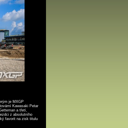
kterým je MXGP
tovární Kawasaki Petar
Getteman a třetí,
ezdci z absolutního
 favorit na zisk titulu