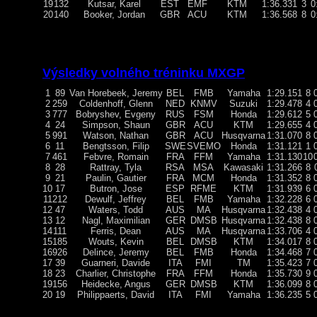
19
132
Kutsar, Karel
EST
EMF
KTM
1:36.331
3
0
20
140
Booker, Jordan
GBR
ACU
KTM
1:36.568
8
0
Výsledky volného tréninku MXGP
1
89
Van Horebeek, Jeremy
BEL
FMB
Yamaha
1:29.151
8
2
259
Coldenhoff, Glenn
NED
KNMV
Suzuki
1:29.478
4
3
777
Bobryshev, Evgeny
RUS
FSM
Honda
1:29.612
5
4
24
Simpson, Shaun
GBR
ACU
KTM
1:29.655
4
5
991
Watson, Nathan
GBR
ACU
Husqvarna
1:31.070
8
6
11
Bengtsson, Filip
SWE
SVEMO
Honda
1:31.121
1
7
461
Febvre, Romain
FRA
FFM
Yamaha
1:31.130
10
8
28
Rattray, Tyla
RSA
MSA
Kawasaki
1:31.266
8
9
21
Paulin, Gautier
FRA
MCM
Honda
1:31.352
8
10
17
Butron, Jose
ESP
RFME
KTM
1:31.939
6
11
212
Dewulf, Jeffrey
BEL
FMB
Yamaha
1:32.228
6
12
47
Waters, Todd
AUS
MA
Husqvarna
1:32.438
4
13
12
Nagl, Maximilian
GER
DMSB
Husqvarna
1:32.438
8
14
111
Ferris, Dean
AUS
MA
Husqvarna
1:33.706
4
15
185
Wouts, Kevin
BEL
DMSB
KTM
1:34.017
8
16
926
Delince, Jeremy
BEL
FMB
Honda
1:34.468
7
17
39
Guarneri, Davide
ITA
FMI
TM
1:35.423
7
18
23
Charlier, Christophe
FRA
FFM
Honda
1:35.730
9
19
156
Heidecke, Angus
GER
DMSB
KTM
1:36.099
8
20
19
Philippaerts, David
ITA
FMI
Yamaha
1:36.235
5