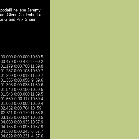
 podařil nejlépe Jeremy
cí Glenn Coldenhoff a
ké Grand Prix Shaun
:00.000
0:00.000
10
60.5
:00.479
0:00.479
9
60.2
:01.179
0:00.700
11
59.8
:01.287
0:00.108
10
59.7
:01.299
0:00.012
11
59.7
:01.355
0:00.056
9
59.6
:01.393
0:00.038
11
59.6
:01.543
0:00.150
10
59.5
:01.543
0:00.000
11
59.5
:01.660
0:00.117
10
59.4
:01.668
0:00.008
10
59.4
:02.432
0:00.764
10
59
:02.611
0:00.179
11
58.8
:03.125
0:00.514
10
58.5
:04.060
0:00.935
10
57.9
:04.155
0:00.095
10
57.9
:04.398
0:00.243
6
57.7
:04.629
0:00.231
4
57.6