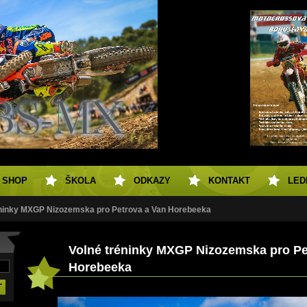
SHOP
ŠKOLA
ODKAZY
KONTAKT
LED
éninky MXGP Nizozemska pro Petrova a Van Horebeeka
Volné tréninky MXGP Nizozemska pro Pe
Horebeeka