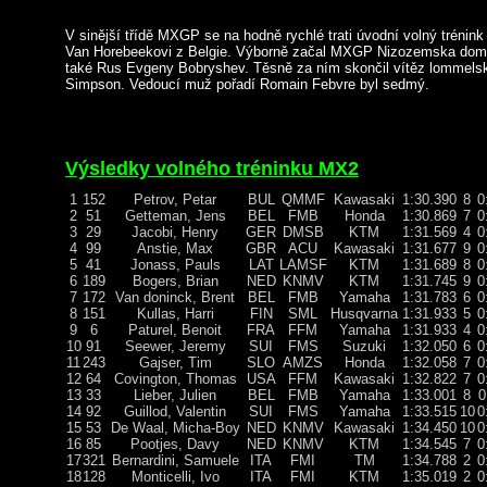
V sinější třídě MXGP se na hodně rychlé trati úvodní volný trénink
Van Horebeekovi z Belgie. Výborně začal MXGP Nizozemska domá
také Rus Evgeny Bobryshev. Těsně za ním skončil vítěz lommels
Simpson. Vedoucí muž pořadí Romain Febvre byl sedmý.
Výsledky volného tréninku MX2
1
152
Petrov, Petar
BUL
QMMF
Kawasaki
1:30.390
8
0
2
51
Getteman, Jens
BEL
FMB
Honda
1:30.869
7
0
3
29
Jacobi, Henry
GER
DMSB
KTM
1:31.569
4
0
4
99
Anstie, Max
GBR
ACU
Kawasaki
1:31.677
9
0
5
41
Jonass, Pauls
LAT
LAMSF
KTM
1:31.689
8
0
6
189
Bogers, Brian
NED
KNMV
KTM
1:31.745
9
0
7
172
Van doninck, Brent
BEL
FMB
Yamaha
1:31.783
6
0
8
151
Kullas, Harri
FIN
SML
Husqvarna
1:31.933
5
0
9
6
Paturel, Benoit
FRA
FFM
Yamaha
1:31.933
4
0
10
91
Seewer, Jeremy
SUI
FMS
Suzuki
1:32.050
6
0
11
243
Gajser, Tim
SLO
AMZS
Honda
1:32.058
7
0
12
64
Covington, Thomas
USA
FFM
Kawasaki
1:32.822
7
0
13
33
Lieber, Julien
BEL
FMB
Yamaha
1:33.001
8
0
14
92
Guillod, Valentin
SUI
FMS
Yamaha
1:33.515
10
0
15
53
De Waal, Micha-Boy
NED
KNMV
Kawasaki
1:34.450
10
0
16
85
Pootjes, Davy
NED
KNMV
KTM
1:34.545
7
0
17
321
Bernardini, Samuele
ITA
FMI
TM
1:34.788
2
0
18
128
Monticelli, Ivo
ITA
FMI
KTM
1:35.019
2
0