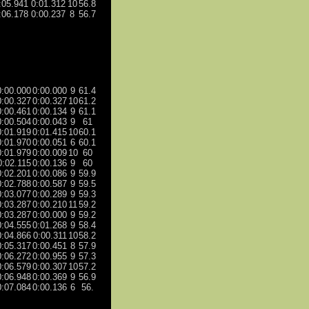
:05.941
0:01.312
10
56.8
:06.178
0:00.237
8
56.7
0:00.000
0:00.000
9
61.4
0:00.327
0:00.327
10
61.2
0:00.461
0:00.134
9
61.1
0:00.504
0:00.043
9
61
0:01.919
0:01.415
10
60.1
0:01.970
0:00.051
6
60.1
0:01.979
0:00.009
10
60
0:02.115
0:00.136
9
60
0:02.201
0:00.086
9
59.9
0:02.788
0:00.587
9
59.5
0:03.077
0:00.289
9
59.3
0:03.287
0:00.210
11
59.2
0:03.287
0:00.000
9
59.2
0:04.555
0:01.268
9
58.4
0:04.866
0:00.311
10
58.2
0:05.317
0:00.451
8
57.9
0:06.272
0:00.955
9
57.3
0:06.579
0:00.307
10
57.2
0:06.948
0:00.369
9
56.9
0:07.084
0:00.136
6
56.