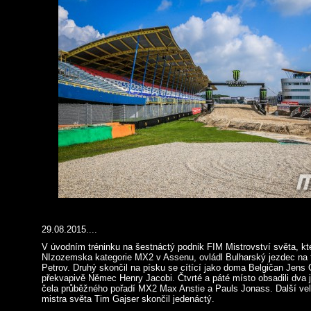
29.08.2015....
V úvodním tréninku na šestnáctý podnik FIM Mistrovství světa, 
NIzozemska kategorie MX2 v Assenu, ovládl Bulharský jezdec na 
Petrov. Druhý skončil na písku se cítící jako doma Belgičan Jens 
překvapivě Němec Henry Jacobi. Čtvrté a páté místo obsadili dva j
čela průběžného pořadí MX2 Max Anstie a Pauls Jonass. Další velký
mistra světa Tim Gajser skončil jedenáctý.