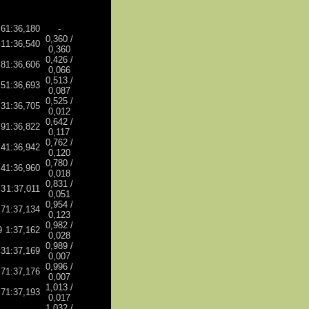
,6
1:36,180
-
0,360 /
,1
1:36,540
0,360
0,426 /
,8
1:36,606
0,066
0,513 /
,5
1:36,693
0,087
0,525 /
,3
1:36,705
0,012
0,642 /
,9
1:36,822
0,117
0,762 /
,4
1:36,942
0,120
0,780 /
,4
1:36,960
0,018
0,831 /
,3
1:37,011
0,051
0,954 /
,7
1:37,134
0,123
0,982 /
9
1:37,162
0,028
0,989 /
,3
1:37,169
0,007
0,996 /
,7
1:37,176
0,007
1,013 /
,7
1:37,193
0,017
1,032 /