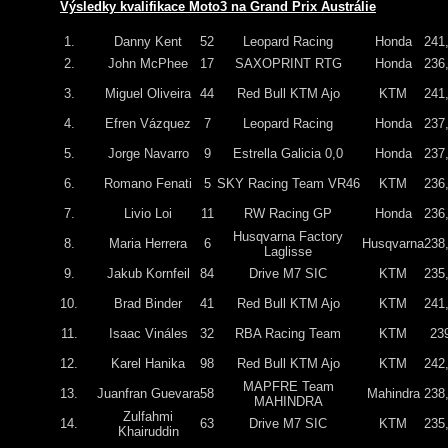
Výsledky kvalifikace Moto3 na Grand Prix Austrálie
1.
Danny Kent
52
Leopard Racing
Honda
241
2.
John McPhee
17
SAXOPRINT RTG
Honda
236
3.
Miguel Oliveira
44
Red Bull KTM Ajo
KTM
241
4.
Efren Vázquez
7
Leopard Racing
Honda
237
5.
Jorge Navarro
9
Estrella Galicia 0,0
Honda
237
6.
Romano Fenati
5
SKY Racing Team VR46
KTM
236
7.
Livio Loi
11
RW Racing GP
Honda
236
Husqvarna Factory
8.
Maria Herrera
6
Husqvarna
238
Laglisse
9.
Jakub Kornfeil
84
Drive M7 SIC
KTM
235
10.
Brad Binder
41
Red Bull KTM Ajo
KTM
241
11.
Isaac Vináles
32
RBA Racing Team
KTM
23
12.
Karel Hanika
98
Red Bull KTM Ajo
KTM
242
MAPFRE Team
13.
Juanfran Guevara
58
Mahindra
238
MAHINDRA
Zulfahmi
14.
63
Drive M7 SIC
KTM
235
Khairuddin