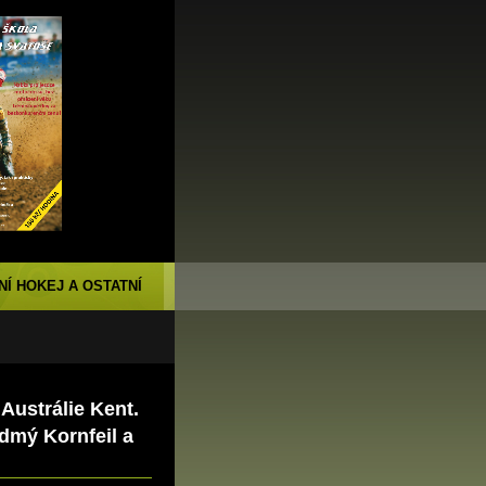
NÍ HOKEJ A OSTATNÍ
Austrálie Kent.
edmý Kornfeil a