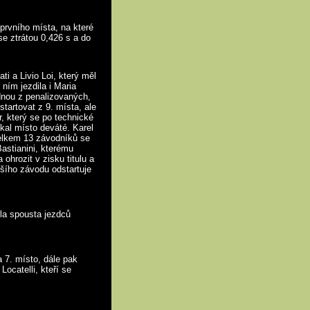
prvního místa, na které
se ztrátou 0,426 s a do
i a Livio Loi, který měl
ním jezdila i Maria
ednou z penalizovaných,
tartovat z 9. místa, ale
r, který se po technické
skal místo deváté. Karel
 Celkem 13 závodníků se
Bastianini, kterému
ohrozit v zisku titulu a
ejšího závodu odstartuje
yla spousta jezdců
 7. místo, dále pak
ocatelli, kteří se