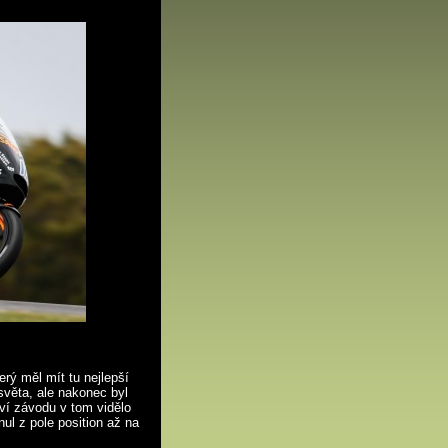
rý měl mít tu nejlepší
 světa, ale nakonec byl
tví závodu v tom vidělo
nul z pole position až na