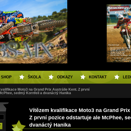
SHOP
ŠKOLA
ODKAZY
KONTAKT
LED
valifikace Moto3 na Grand Prix Austrálie Kent. Z první
 McPhee, sedmý Kornfeil a dvanáctý Hanika
Vítězem kvalifikace Moto3 na Grand Prix 
Z první pozice odstartuje ale McPhee, s
dvanáctý Hanika