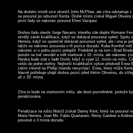
Na druhém místě sice skončil John McPhee, ale zítra odstartuje z 
se posunul po odsunutí Kenta. Druhé místo získal Miguel Oliveira 
první řady se nakonec posunul Efren Vazquez.
Druhou řadu otevře Jorge Navarro, kterého zde doplní Romano Fenat
skvělý závěr kvalifikace, když se dokázal posunout vpřed. Spolu s 
Herrera, když se společně dokázali posunout vpřed, ale i ona je j
takže se nakonec posunula o tři pozice dozadu. Kuba Kornfeil měl s
nakonec si o jednu pozici polepšil. Podobně je na tom i Brad Binde
poruše na trať nevrátil a měl startovat z 10. místa, ale nakonec zí
Hanika bude stát v řadě čtvrté, když si vyjel 12. místo na roštu.
vešlo do jedné vteřiny. Nejhorší kvalifikační výkon předvedl Enea 
zatím víkend na Phillip Islandu nevychází. Enea, který může Kenta 
hlavně potřebuje uhájit druhou pozici před třetím Oliveirou, do zítř
až z 29. místa.
Zítra to bude na startovním roštu, ale dosti pozměněné, protože b
penalizována.
Penalizace na roštu Moto3 získali Danny Kent, který se posunul na
Maria Herrera, Joan Mir, Fabio Quartararo, Remy Gardner a Andrea L
posunuli o 3 místa dozadu.