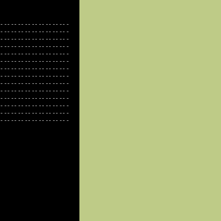
- -
- -
- -
- -
- -
- -
- -
- -
- -
- -
- -
- -
- -
- -
- -
- -
- -
- -
- -
- -
- -
- -
- -
- -
- -
- -
- -
- -
- -
- -
- -
- -
- -
- -
- -
- -
- -
- -
- -
- -
- -
- -
- -
- -
- -
- -
- -
- -
- -
- -
- -
- -
- -
- -
- -
- -
- -
- -
- -
- -
- -
- -
- -
- -
- -
- -
- -
- -
- -
- -
- -
- -
- -
- -
- -
- -
- -
- -
- -
- -
- -
- -
- -
- -
- -
- -
- -
- -
- -
- -
- -
- -
- -
- -
- -
- -
- -
- -
- -
- -
- -
- -
- -
- -
- -
- -
- -
- -
- -
- -
- -
- -
- -
- -
- -
- -
- -
- -
- -
- -
- -
- -
- -
- -
- -
- -
- -
- -
- -
- -
- -
- -
- -
- -
- -
- -
- -
- -
- -
- -