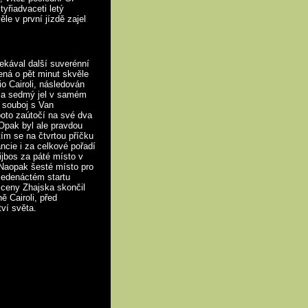
tyřiadvaceti letý
e v první jízdě zajel
ekával další suverénní
ená o pět minut skvěle
o Cairoli, následován
m a sedmý jel v samém
m souboj s Van
poto zaútočí na své dva
 Opak byl ale pravdou
tím se na čtvrtou příčku
ncie i za celkové pořadí
jbos za páté místo v
. Naopak šesté místo pro
 jedenáctém startu
 ceny Zhajska skončil
ě Cairoli, před
ví světa.