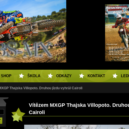
SHOP
ŠKOLA
ODKAZY
KONTAKT
LED
XGP Thajska Villopoto. Druhou jízdu vyhrál Cairoli
Vítězem MXGP Thajska Villopoto. Druhou
Cairoli