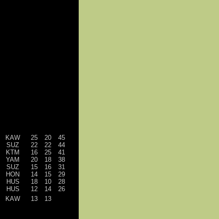
KAW
25
20
45
SUZ
22
22
44
KTM
16
25
41
YAM
20
18
38
SUZ
15
16
31
HON
14
15
29
HUS
18
10
28
HUS
12
14
26
KAW
13
13