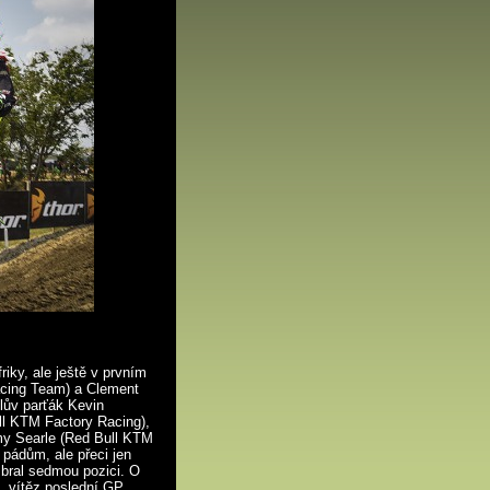
riky, ale ještě v prvním
acing Team) a Clement
lův parťák Kevin
ll KTM Factory Racing),
mmy Searle (Red Bull KTM
 pádům, ale přeci jen
bral sedmou pozici. O
tý, vítěz poslední GP