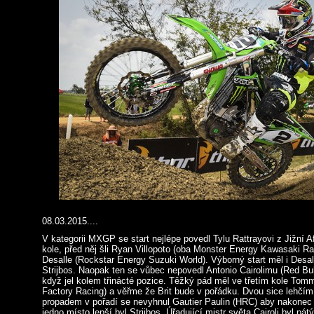
08.03.2015....
V kategorii MXGP se start nejlépe povedl Tylu Rattrayovi z Jižní Af
kole, před něj šli Ryan Villopoto (oba Monster Energy Kawasaki R
Desalle (Rockstar Energy Suzuki World). Výborný start měl i Desal
Strijbos. Naopak ten se vůbec nepovedl Antonio Cairolimu (Red Bu
když jel kolem třinácté pozice. Těžký pád měl ve třetím kole To
Factory Racing) a věřme že Brit bude v pořádku. Dvou sice lehčím
propadem v pořadí se nevyhnul Gautier Paulin (HRC) aby nakonec 
jedno místo lepší byl Strijbos. Úřadující mistr světa Cairoli byl pá