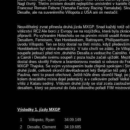
Nagl čtvrtý. Třetím místem dosáhl nejlepšího umístnění v kariéře č
Francouz Romain Febvre (Yamaha Factory Racing Yamalube). Skvěl
Desalle, ale na suverénního Villopota z USA ani on nestačil.
Neuvěřitelný zvrat přinesla druhá jízda MXGP. Snad každý totiž oč
vítězství RC2 Ale borci z Evropy se na rozjížďku, která byla zkrác
připravili. Po vyhraném Holeshotu se na prvním místě usadil Antoni
Desallem, Ferreisem, Van Horebeekem, Rattrayem, Phillipaertse
úvodu Villopoto. Ten se brzy dostal na třetí místo, když předevší
Horebbekem byl velice dramatický. V tuto chvíli se zdálo, že Villo
soupeře jedoucí před ním ,druhého Desalla a vedoucího Cairoliho.
a Cairoli i Desalle svému soupeři z poza louže začali ujíždět. Mezi
dostal dnes skvělý Febvre a bramborovou medaili si odveze do Fra
MXGP Thajska. Se svým vystoupením bude zřejmě spokojen i Stri
druhé jízdě, celkově skončil devětadvaceti letý Belgičan též pátý
Paulina, není to pravé ořechové. Ještě hůře dnes skončil Nagl, po
kolem dvacátého místa dojel jedenáctý a v celkovém pořadí Velké
vítěz z Kataru sedmý. Vítězem druhé jízdy se stal zcela zasloužen
desallem, který se posunul do čela celkového pořadí FIM mistrovst
Výsledky 1. jízdy MXGP
1
Villopoto, Ryan
34:09.149
2
Desalle, Clement
34:19.685