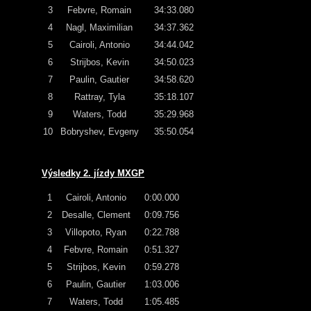
3
Febvre, Romain
34:33.080
4
Nagl, Maximilian
34:37.362
5
Cairoli, Antonio
34:44.042
6
Strijbos, Kevin
34:50.023
7
Paulin, Gautier
34:58.620
8
Rattray, Tyla
35:18.107
9
Waters, Todd
35:29.968
10
Bobryshev, Evgeny
35:50.054
Výsledky 2. jízdy MXGP
1
Cairoli, Antonio
0:00.000
2
Desalle, Clement
0:09.756
3
Villopoto, Ryan
0:22.788
4
Febvre, Romain
0:51.327
5
Strijbos, Kevin
0:59.278
6
Paulin, Gautier
1:03.006
7
Waters, Todd
1:05.485