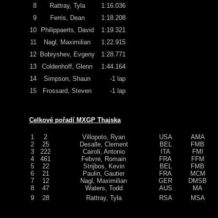
8
Rattray, Tyla
1:16.036
9
Ferris, Dean
1:18.208
10
Philippaerts, David
1:19.321
11
Nagl, Maximilian
1:22.915
12
Bobryshev, Evgeny
1:28.771
13
Coldenhoff, Glenn
1:44.164
14
Simpson, Shaun
-1 lap
15
Frossard, Steven
-1 lap
Celkové pořadí MXGP Thajska
1
2
Villopoto, Ryan
USA
AMA
2
25
Desalle, Clement
BEL
FMB
3
222
Cairoli, Antonio
ITA
FMI
4
461
Febvre, Romain
FRA
FFM
5
22
Strijbos, Kevin
BEL
FMB
6
21
Paulin, Gautier
FRA
MCM
7
12
Nagl, Maximilian
GER
DMSB
8
47
Waters, Todd
AUS
MA
9
28
Rattray, Tyla
RSA
MSA