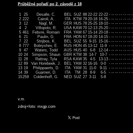
Průběžné pořadí po 2. závodě z 18
1
25
Desalle, C.
BEL
SUZ
88
22-22
22-22
- -
- -
- -
- -
- -
- -
2
222
Cairoli, A.
ITA
KTM
79
20-18
16-25
- -
- -
- -
- -
- -
- -
3
12
Nagl, M.
GER
HUS
78
25-25
18-10
- -
- -
- -
- -
- -
- -
4
2
Villopoto, R.
USA
KAW
70
12-13
25-20
- -
- -
- -
- -
- -
- -
5
461
Febvre, Romain
FRA
YAM
67
15-14
20-18
- -
- -
- -
- -
- -
- -
6
21
Paulin, G.
FRA
HON
67
18-20
14-15
- -
- -
- -
- -
- -
- -
7
22
Strijbos, K.
BEL
SUZ
55
9-15
15-16
- -
- -
- -
- -
- -
- -
8
777
Bobryshev, E.
RUS
HON
45
13-12
11-9
- -
- -
- -
- -
- -
- -
9
47
Waters, Todd
AUS
HUS
40
6-8
12-14
- -
- -
- -
- -
- -
- -
10
24
Simpson, Shaun
GBR
KTM
38
14-7
10-7
- -
- -
- -
- -
- -
- -
11
28
Rattray, Tyla
RSA
KAW
35
4-5
13-13
- -
- -
- -
- -
- -
- -
12
89
Van Horebeek, J.
BEL
YAM
32
16-16
0-0
- -
- -
- -
- -
- -
- -
13
19
Philippaerts, D.
ITA
YAM
31
11-0
9-11
- -
- -
- -
- -
- -
- -
14
39
Guarneri, D.
ITA
TM
28
8-9
6-5
- -
- -
- -
- -
- -
- -
15
259
Coldenhoff, G.
NED
SUZ
27
3-11
5-8
v.m.
zdroj+foto: mxgp.com