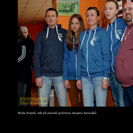
Bóďa Svatoš, měl při závodě početnou skupinu fanoušků