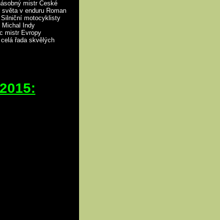
násobný mistr České
tr světa v enduru Roman
Silniční motocyklisty
h Michal Indy
ic mistr Evropy
 celá řada skvělých
 2015: