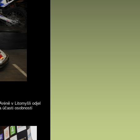
Aréně v Litomyšli odjel
a účasti osobností