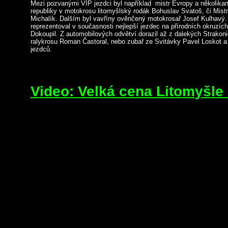
Mezi pozvanými VIP jezdci byl například mistr Evropy a několika
republiky v motokrosu litomyšlský rodák Bohuslav Svatoš, či Mis
Michalík. Dalším byl vavříny ověnčený motokrosař Josef Kulhavý. 
reprezentoval v současnosti nejlepší jezdec na přírodních okruzíc
Dokoupil. Z automobilových odvětví dorazil až z dalekých Strakon
ralykrosu Roman Častoral, nebo zubař ze Svitávky Pavel Loskot a
jezdců.
Video: Velká cena Litomyšle