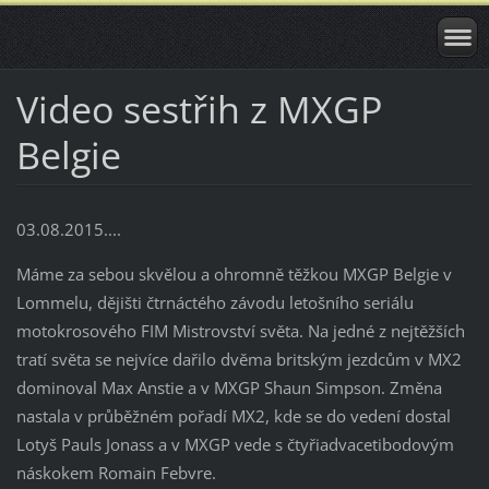
Video sestřih z MXGP
Belgie
03.08.2015....
Máme za sebou skvělou a ohromně těžkou MXGP Belgie v
Lommelu, dějišti čtrnáctého závodu letošního seriálu
motokrosového FIM Mistrovství světa. Na jedné z nejtěžších
tratí světa se nejvíce dařilo dvěma britským jezdcům v MX2
dominoval Max Anstie a v MXGP Shaun Simpson. Změna
nastala v průběžném pořadí MX2, kde se do vedení dostal
Lotyš Pauls Jonass a v MXGP vede s čtyřiadvacetibodovým
náskokem Romain Febvre.