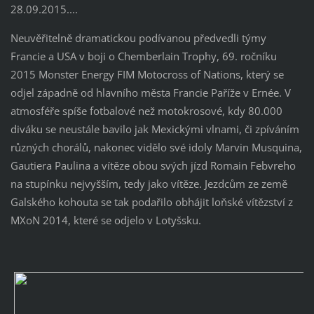
28.09.2015....
Neuvěřitelně dramatickou podívanou předvedli týmy
Francie a USA v boji o Chemberlain Trophy, 69. ročníku
2015 Monster Energy FIM Motocross of Nations, který se
odjel západně od hlavního města Francie Paříže v Ernée. V
atmosféře spíše fotbalové než motokrosové, kdy 80.000
diváku se neustále bavilo jak Mexickými vlnami, či zpíváním
různých chorálů, nakonec vidělo své idoly Marvin Musquina,
Gautiera Paulina a vítěze obou svých jízd Romain Febvreho
na stupínku nejvyšším, tedy jako vítěze. Jezdcům ze země
Galského kohouta se tak podařilo obhájit loňské vítězství z
MXoN 2014, které se odjelo v Lotyšsku.