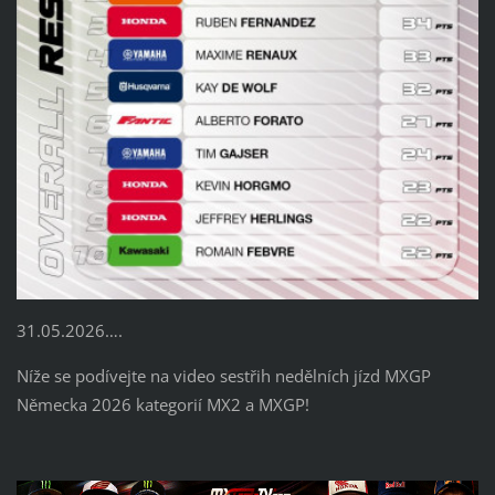
31.05.2026….
Níže se podívejte na video sestřih nedělních jízd MXGP
Německa 2026 kategorií MX2 a MXGP!