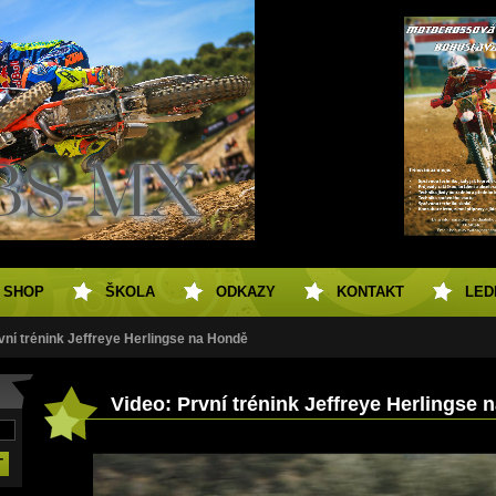
SHOP
ŠKOLA
ODKAZY
KONTAKT
LED
vní trénink Jeffreye Herlingse na Hondě
Video: První trénink Jeffreye Herlingse