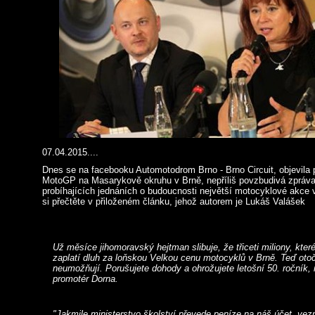
07.04.2015....
Dnes se na facebooku Automotodrom Brno - Brno Circuit, objevila 
MotoGP na Masarykově okruhu v Brně, nepříliš povzbudivá zpráva 
probíhajících jednáních o budoucnosti největší motocyklové akce 
si přečtěte v přiloženém článku, jehož autorem je Lukáš Valášek
Už měsíce jihomoravský hejtman slibuje, že třiceti miliony, které
zaplatí dluh za loňskou Velkou cenu motocyklů v Brně. Teď otoč
neumožňují. Porušujete dohody a ohrožujete letošní 50. ročník,
promotér Dorna.
"Jakmile ministerstvo školství převede peníze na náš účet, vez