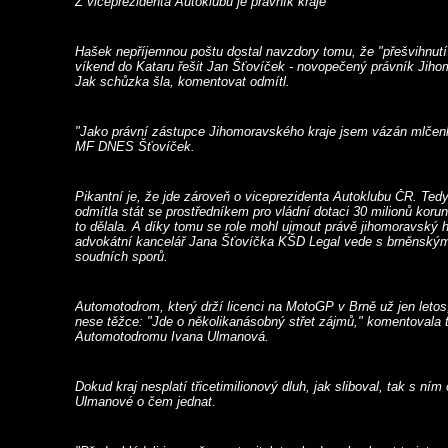
Z viceprezidenta Autoklubu je právník kraje
Hašek nepříjemnou poštu dostal navzdory tomu, že "přešvihnutí"
víkend do Kataru řešit Jan Šťovíček - novopečený právník Jiho
Jak schůzka šla, komentovat odmítl.
"Jako právní zástupce Jihomoravského kraje jsem vázán mlčenli
MF DNES Šťovíček.
Pikantní je, že jde zároveň o viceprezidenta Autoklubu ČR. Tedy 
odmítla stát se prostředníkem pro vládní dotaci 30 milionů korun
to dělala. A díky tomu se role mohl ujmout právě jihomoravský 
advokátní kancelář Jana Šťovíčka KŠD Legal vede s brněnský
soudních sporů.
Automotodrom, který drží licenci na MotoGP v Brně už jen let
nese těžce: "Jde o několikanásobný střet zájmů," komentovala t
Automotodromu Ivana Ulmanová.
Dokud kraj nesplatí třicetimilionový dluh, jak sliboval, tak s ní
Ulmanové o čem jednat.