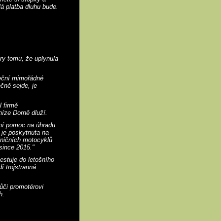
á platba dluhu bude.
ry tomu, že uplynula
rteční mimořádné
čně sejde, je
 firmě
íze Dorně dluží.
dní pomoc na úhradu
 je poskytnuta na
lničních motocyklů
since 2015."
stuje do letošního
í trojstranná
ůči promotérovi
h.