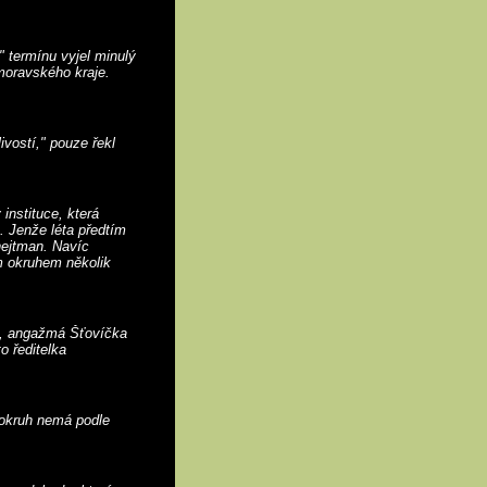
 termínu vyjel minulý
moravského kraje.
vostí," pouze řekl
instituce, která
. Jenže léta předtím
hejtman. Navíc
m okruhem několik
os, angažmá Šťovíčka
o ředitelka
m okruh nemá podle