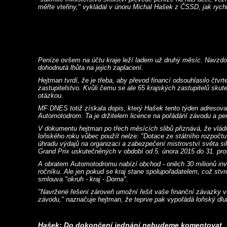
měřte vteřiny," vykládal v únoru Michal Hašek z ČSSD, jak rychl
Peníze ovšem na účtu kraje leží ladem už druhý měsíc. Navzdo
dohodnutá lhůta na jejich zaplacení.
Hejtman tvrdí, že je třeba, aby převod financí odsouhlasilo čtv
zastupitelstvo. Kvůli čemu se ale 65 krajských zastupitelů skute
otázkou.
MF DNES totiž získala dopis, který Hašek tento týden adresoval
Automotodrom. Ta je držitelem licence na pořádání závodu a pen
V dokumentu hejtman po třech měsících slibů přiznává, že vlá
loňského roku vůbec použít nelze: "Dotace ze státního rozpočtu
úhradu výdajů na organizaci a zabezpečení mistrovství světa si
Grand Prix uskutečněných v období od 5. února 2015 do 31. pro
A obratem Automotodromu nabízí obchod - oněch 30 milionů inve
ročníku. Ale jen pokud se kraj stane spolupořadatelem, což stvrd
smlouva "okruh - kraj - Dorna".
"Navržené řešení zároveň umožní řešit vaše finanční závazky v
závodu," naznačuje hejtman, že teprve pak vypořádá loňský dlu
Hašek: Do dokončení jednání nebudeme komentovat