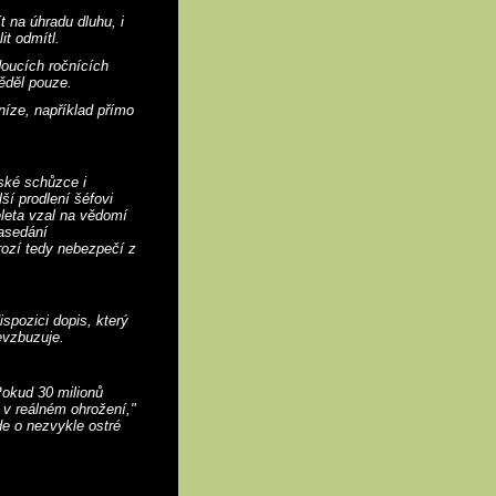
t na úhradu dluhu, i
t odmítl.
doucích ročnících
ěděl pouze.
eníze, například přímo
dské schůzce i
ší prodlení šéfovi
eleta vzal na vědomí
zasedání
rozí tedy nebezpečí z
pozici dopis, který
evzbuzuje.
Pokud 30 milionů
 v reálném ohrožení,"
de o nezvykle ostré