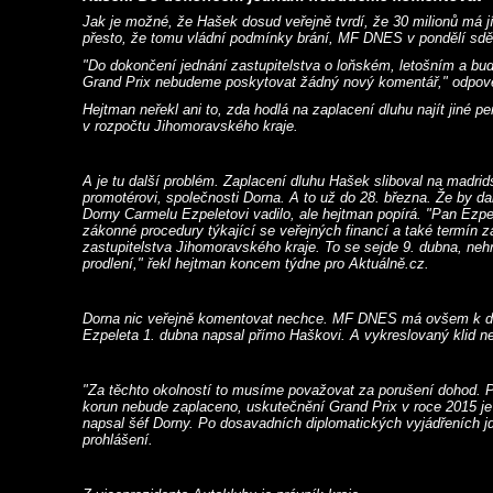
Jak je možné, že Hašek dosud veřejně tvrdí, že 30 milionů má jí
přesto, že tomu vládní podmínky brání, MF DNES v pondělí sděli
"Do dokončení jednání zastupitelstva o loňském, letošním a bu
Grand Prix nebudeme poskytovat žádný nový komentář," odpov
Hejtman neřekl ani to, zda hodlá na zaplacení dluhu najít jiné p
v rozpočtu Jihomoravského kraje.
A je tu další problém. Zaplacení dluhu Hašek sliboval na madri
promotérovi, společnosti Dorna. A to už do 28. března. Že by dal
Dorny Carmelu Ezpeletovi vadilo, ale hejtman popírá. "Pan Ezp
zákonné procedury týkající se veřejných financí a také termín 
zastupitelstva Jihomoravského kraje. To se sejde 9. dubna, neh
prodlení," řekl hejtman koncem týdne pro Aktuálně.cz.
Dorna nic veřejně komentovat nechce. MF DNES má ovšem k dis
Ezpeleta 1. dubna napsal přímo Haškovi. A vykreslovaný klid n
"Za těchto okolností to musíme považovat za porušení dohod. 
korun nebude zaplaceno, uskutečnění Grand Prix v roce 2015 je
napsal šéf Dorny. Po dosavadních diplomatických vyjádřeních j
prohlášení.