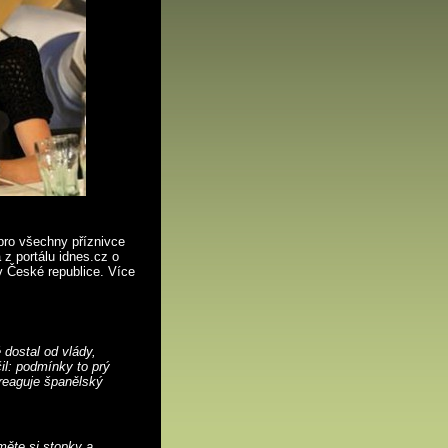
pro všechny příznivce
z portálu idnes.cz o
v České republice. Více
 dostal od vlády,
il: podmínky to prý
 reaguje španělský
měte si stopky a