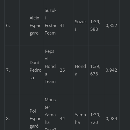
Suzuk
Aleix
i
Suzuk
1:39,
6.
Espar
Ecstar
41
0,852
i
588
garo
Team
Reps
ol
Dani
Hond
Hond
1:39,
7.
Pedro
26
0,942
a
a
678
sa
Team
Mons
ter
Pol
Yama
Yama
1:39,
8.
Espar
44
0,984
ha
ha
720
garó
Tech3