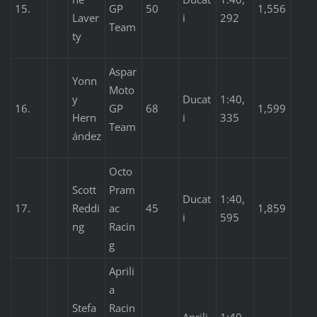
15.
GP
50
1,556
Laver
i
292
Team
ty
Aspar
Yonn
Moto
y
Ducat
1:40,
16.
GP
68
1,599
Hern
i
335
Team
ández
Octo
Scott
Pram
Ducat
1:40,
17.
Reddi
ac
45
1,859
i
595
ng
Racin
g
Aprili
a
Stefa
Racin
Aprili
1:40,