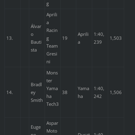
g
Aprili
a
Álvar
Racin
o
Aprili
1:40,
13.
g
19
1,503
Bauti
a
239
Team
sta
Gresi
ni
Mons
ter
Bradl
Yama
Yama
1:40,
14.
ey
38
1,506
ha
ha
242
Smith
Tech3
Aspar
Euge
Moto
ne
Ducat
1:40,