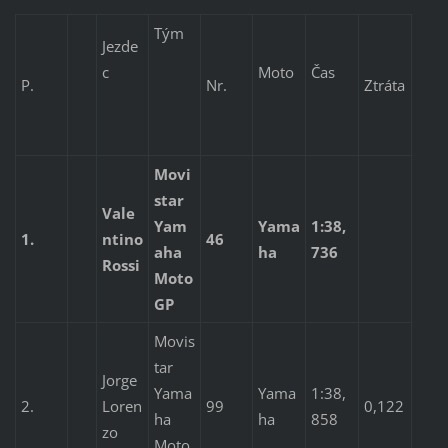
Tým
Jezde
c
Moto
Čas
P.
Nr.
Ztráta
Movi
star
Vale
Yam
Yama
1:38,
1.
ntino
46
aha
ha
736
Rossi
Moto
GP
Movis
tar
Jorge
Yama
Yama
1:38,
2.
Loren
99
0,122
ha
ha
858
zo
Moto