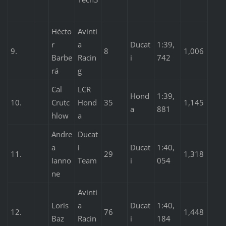
Hécto
Avinti
r
a
Ducat
1:39,
9.
8
1,006
Barbe
Racin
i
742
rá
g
Cal
LCR
Hond
1:39,
10.
Crutc
Hond
35
1,145
a
881
hlow
a
Andre
Ducat
a
i
Ducat
1:40,
11.
29
1,318
Ianno
Team
i
054
ne
Avinti
Loris
a
Ducat
1:40,
12.
76
1,448
Baz
Racin
i
184