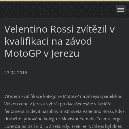
Velentino Rossi zvítězil v
kvalifikaci na závod
MotoGP v Jerezu
23.04.2016....
Vítězem kvalifikace kategorie MotoGP na zítřejší španělskou
Velkou cenu v Jerezu vyhrál po dvaašedesáté v kariéře
fenomenální devítinásobný mistr světa Valentino Rossi, když
druhého týmového kolegu z Movistar Yamaha Teamu Jorge
Lorenza porazil o 0,122 sekundy. Třetí nejrychlejší byl dnes