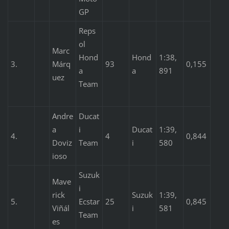
GP
Reps
ol
Marc
Hond
Hond
1:38,
3.
Márq
93
0,155
a
a
891
uez
Team
Andre
Ducat
a
i
Ducat
1:39,
4.
4
0,844
Doviz
Team
i
580
ioso
Suzuk
Mave
i
rick
Suzuk
1:39,
5.
Ecstar
25
0,845
Viñál
i
581
Team
es