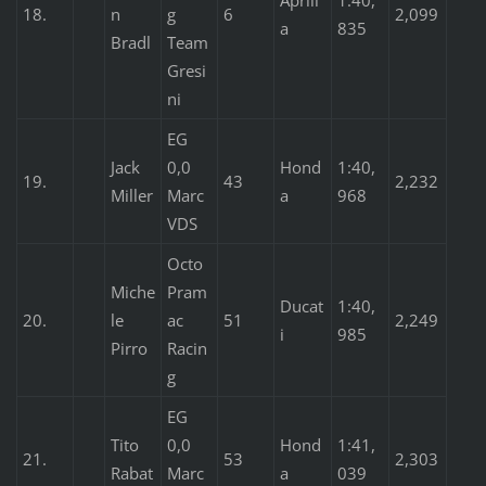
18.
n
g
6
2,099
a
835
Bradl
Team
Gresi
ni
EG
Jack
0,0
Hond
1:40,
19.
43
2,232
Miller
Marc
a
968
VDS
Octo
Miche
Pram
Ducat
1:40,
20.
le
ac
51
2,249
i
985
Pirro
Racin
g
EG
Tito
0,0
Hond
1:41,
21.
53
2,303
Rabat
Marc
a
039