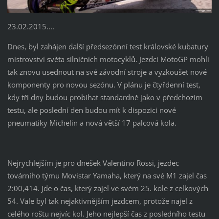
23.02.2015....
Dnes, byl zahájen další předsezónní test královské kubatury
mistrovství světa silničních motocyklů. Jezdci MotoGP mohli
tak znovu usednout na své závodní stroje a vyzkoušet nové
komponenty pro novou sezónu. V plánu je čtyřdenní test,
kdy tři dny budou probíhat standardně jako v předchozím
testu, ale poslední den budou mít k dispozici nové
pneumatiky Michelin a nová větší 17 palcová kola.
Nejrychlejším je pro dnešek Valentino Rossi, jezdec
továrního týmu Movistar Yamaha, který na své M1 zajel čas
2:00,414. Jde o čas, který zajel ve svém 25. kole z celkových
54. Vale byl tak nejaktivnějším jezdcem, protože najel z
celého roštu nejvíc kol. Jeho nejlepší čas z posledního testu