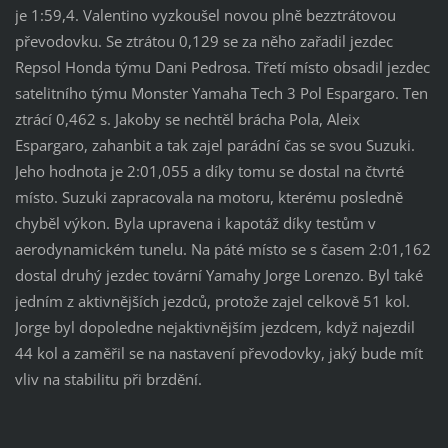
je 1:59,4. Valentino vyzkoušel novou plně bezztrátovou
převodovku. Se ztrátou 0,129 se za něho zařadil jezdec
Repsol Honda týmu Dani Pedrosa. Třetí místo obsadil jezdec
satelitního týmu Monster Yamaha Tech 3 Pol Espargaro. Ten
ztrácí 0,462 s. Jakoby se nechtěl brácha Pola, Aleix
Espargaro, zahanbit a tak zajel parádní čas se svou Suzuki.
Jeho hodnota je 2:01,055 a díky tomu se dostal na čtvrté
místo. Suzuki zapracovala na motoru, kterému posledně
chyběl výkon. Byla upravena i kapotáž díky testům v
aerodynamickém tunelu. Na páté místo se s časem 2:01,162
dostal druhý jezdec tovární Yamahy Jorge Lorenzo. Byl také
jedním z aktivnějších jezdců, protože zajel celkově 51 kol.
Jorge byl dopoledne nejaktivnějším jezdcem, když najezdil
44 kol a zaměřil se na nastavení převodovky, jaký bude mít
vliv na stabilitu při brzdění.