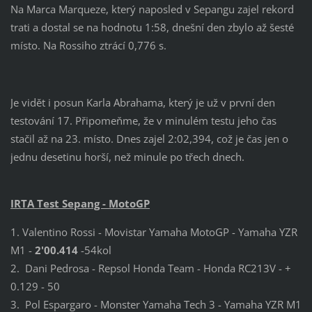
Na Marca Marqueze, který naposled v Sepangu zajel rekord
trati a dostal se na hodnotu 1:58, dnešní den zbylo až šesté
místo. Na Rossiho ztrácí 0,776 s.
Je vidět i posun Karla Abrahama, který je už v první den
testování 17. Připomeňme, že v minulém testu jeho čas
stačil až na 23. místo. Dnes zajel 2:02,394, což je čas jen o
jednu desetinu horší, než minule po třech dnech.
IRTA Test Sepang - MotoGP
1. Valentino Rossi - Movistar Yamaha MotoGP - Yamaha YZR
M1 -
2'00.414
-54kol
2. Dani Pedrosa - Repsol Honda Team - Honda RC213V - +
0.129 - 50
3. Pol Espargaro - Monster Yamaha Tech 3 - Yamaha YZR M1