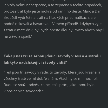
je vždy velmi nebezpečné, a to zejména v těchto případech,
protože trať byla ještě mokrá od ranního deště. Marc a Dani
zkoušeli vydržet na trati na hladkých pneumatikách, ale
hodně riskovali a havarovali. V mém případě, kdybych vyjel
z trati o metr dřív, byl bych prostě dlouhý, místo abych najel
na trávu a spadl."
Čekají nás tři za sebou jdoucí závody v Asii a Austrálii.
Jak tyto nadcházející závody vidíš?
"Teď jsou tři závody v řadě, tři závody, které jsou krásné, a
všechny tratě velmi dobře znám. Všechny se mi moc líbí.
Budu se snažit odvést co nejlepší práci, jako tomu bylo
v posledních závodech."