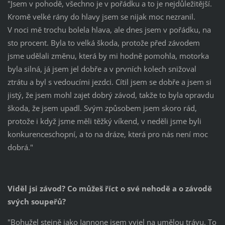
"Jsem v pohodě, všechno je v pořádku a to je nejdůležitější.
Kromě velké rány do hlavy jsem se nijak moc nezranil.
V noci mě trochu bolela hlava, ale dnes jsem v pořádku, na
sto procent. Byla to velká škoda, protože před závodem
jsme udělali změnu, která by mi hodně pomohla, motorka
byla silná, já jsem jel dobře a v prvních kolech snižoval
ztrátu a byl s vedoucími jezdci. Cítil jsem se dobře a jsem si
jistý, že jsem mohl zajet dobrý závod, takže to byla opravdu
škoda, že jsem upadl. Svým způsobem jsem skoro rád,
protože i když jsme měli těžký víkend, v neděli jsme byli
konkurenceschopní, a to na dráze, která pro nás není moc
dobrá."
Viděl jsi závod? Co můžeš říct o své nehodě a o závodě
svých soupeřů?
"Bohužel stejně jako Iannone jsem vyjel na umělou trávu. To