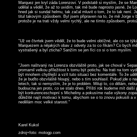
Marquez jen kryl záda Lorenzovi. V podstatě si myslím, že se Marqu
udělal a věděl, že až to uvidím, tak mě bude naprosto jasné, že L
hned jak si sundal helmu, tak začal mluvit o tom, že to tak není. Je
titul takovým způsobem. Byl jsem připraven na to, že mě Jorge v boj
protože je na trati vždy velmi rychlý, ale ne tímto způsobem, protož
"Už ve čtvrtek jsem věděl, že to bude velmi obtížné, ale co se týk
Marquezem a nějakých obav z odvety za to co říkám? Co bych měl
vystrašený a byl zticha? Sanžím se jen říci co si o tom myslím.
"Jsem naštvaný na Lorenza obzvláště proto, jak se choval v Sepa
promarnil velkou příležitost k tomu být potichu. Na trati na tom vyd
být mnohem chytřejší a vzít tuto situaci bez komentáře. To že uděl
že je buďto obzvláště hloupý, nebo s tím souhlasil. Pokud jde o naš
letech, tak si nemyslím, že je to problém. Miluji to, co dělám, ne
budoucna jen proto, co se stalo dnes. Příští rok budeme mít dalš
být konkurenceschopní s Micheliny a pokusíme naše výkony zop
důležité najít motivaci k tomu, abychom se o to znovu pokusili a v
nedělám moc velké starosti."
Karel Kukol
zdroj+foto: motogp.com