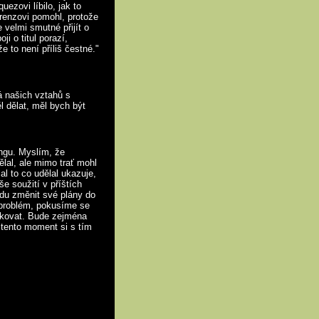
ezovi líbilo, jak to
orenzovi pomohl, protože
 velmi smutné přijít o
i o titul porazí,
e to není příliš čestné."
á našich vztahů s
 dělat, měl bych být
ngu. Myslím, že
ělal, ale mimo trať mohl
al to co udělal ukazuje,
e soužití v příštích
budu změnit své plány do
í problém, pokusíme se
akovat. Bude zejména
 tento moment si s tím