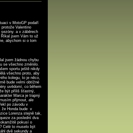
ituaci v MotoGP podaří
, protože Valentino
 sezóny. a v záběrech
e? Říkal jsem Vám to už
me, abychom si o tom
lal jsem žádnou chybu
ndu se všechno změnilo.
ašem sportu ještě nikdy
dělá všechno proto, aby
ho kolegu, to je něco,
o mě bude velmi obtížné
riéry uvědomí, co během
e být příliš šťastný,
Charakter Marca je trapný
musím přijmout, ale
 řekl po závodu v
li, že Honda bude v
zice Lorenza stejně tak,
rqueze za poslední dva
e okamžitě pokusí o
? Celé to muselo být
táhl dvě sekundy a