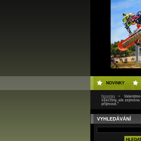
NOVINKY
Novinky
>
Valentino
všechny, ale zejména 
přijmout."
VYHLEDÁVÁNÍ