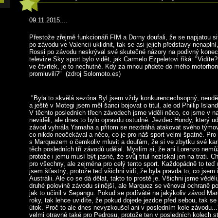
09.11.2015....
Přestože zřejmě funkcionáři FIM a Dorny doufali, že se napjatou s
po závodu ve Valencii uklidnit, tak se asi jejich představy nenaplní
Rossi po závodu neskrýval své skutečné názory na podivný konec
televize Sky sport bylo vidět, jak Carmelo Ezpeletovi říká: "Vidít
ve čtvrtek, je to nechutné. Kdy za mnou přidete do mého motorho
promluvili?" (zdroj Solomoto.es)
"Byla to skvělá sezóna Byl jsem vždy konkurencechsopný, neudě
a ještě v Motegi jsem měl šanci bojovat o titul, ale od Phillip Isla
V těchto posledních třech závodech jsme viděli něco, co jsme v n
neviděli, ale dnes to bylo opravdu ostudné. Jezdec Hondy, který u
závod vyhrála Yamaha a přitom se nezdráhá atakovat svého týmové
co nikdo neočekával a něco, co je pro náš sport velmi špatné. Pr
s Marquezem o čemkoliv mluvit a doufám, že si ve zbytku své ka
těch posledních tří závodů udělal. Myslím si, že ani Lorenzo nemůž
protože i jemu musí být jasné, že svůj titul nezískal jen na trati. 
pro všechny, ale zejména pro celý tento sport. Každopádně to teď 
jsem šťastný, protože teď všichni vidí, že byla pravda to, co jsem
Austrálii. Ale co se dá dělat, takto to prostě je. Všichni jsme vědě
druhé polovině závodu silnější, ale Marquez se věnoval ochraně po
jak to učinil v Sepangu. Pokud se podíváté na jakýkoliv závod Ma
roky, tak lehce uvidíte, že pokud dojede jezdce před sebou, tak s
útok. Proč to ale dnes nevyzkoušel ani v posledním kole závodu...
velmi otravné také pro Pedrosu, protože ten v posledních kolech s