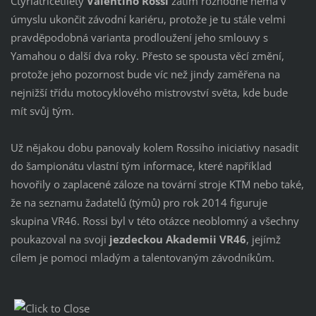
Čtyřiatřicetiletý
Valentino Rossi
zatím rozhodně nemá v
úmyslu ukončit závodní kariéru, protože je tu stále velmi
pravděpodobná varianta prodloužení jeho smlouvy s
Yamahou o další dva roky. Přesto se spousta věcí změní,
protože jeho pozornost bude víc než jindy zaměřena na
nejnižší třídu motocyklového mistrovství světa, kde bude
mít svůj tým.
Už nějakou dobu panovaly kolem Rossiho iniciativy nasadit
do šampionátu vlastní tým informace, které například
hovořily o zaplacené záloze na tovární stroje KTM nebo také,
že na seznamu žadatelů (týmů) pro rok 2014 figuruje
skupina VR46. Rossi byl v této otázce neoblomný a všechny
poukazoval na svoji
jezdeckou Akademii VR46
, jejímž
cílem je pomoci mladým a talentovaným závodníkům.