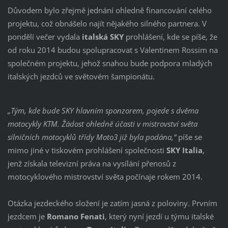
Důvodem bylo zřejmě jednání ohledně financování celého
projektu, což obnášelo najít nějakého silného partnera. V
pondělí večer vydala
italská SKY
prohlášení, kde se píše, že
od roku 2014 budou spolupracovat s Valentinem Rossim na
společném projektu, jehož snahou bude podpora mladých
italských jezdců ve světovém šampionátu.
„Tým, kde bude SKY hlavním sponzorem, pojede s dvěma
motocykly KTM. Žádost ohledně účasti v mistrovství světa
silničních motocyklů třídy Moto3 již byla podána,“
píše se
mimo jiné v tiskovém prohlášení společnosti
SKY Italia
,
jenž získala televizní práva na vysílání přenosů z
motocyklového mistrovství světa počínaje rokem 2014.
Otázka jezdeckého složení je zatím jasná z poloviny. Prvním
jezdcem je
Romano Fenati
, který nyní jezdí u týmu italské