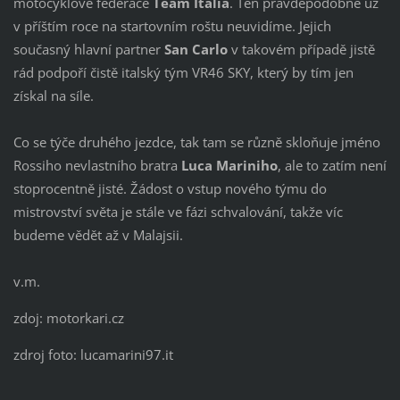
motocyklové federace
Team Italia
. Ten pravděpodobně už
v příštím roce na startovním roštu neuvidíme. Jejich
současný hlavní partner
San Carlo
v takovém případě jistě
rád podpoří čistě italský tým VR46 SKY, který by tím jen
získal na síle.
Co se týče druhého jezdce, tak tam se různě skloňuje jméno
Rossiho nevlastního bratra
Luca Mariniho
, ale to zatím není
stoprocentně jisté. Žádost o vstup nového týmu do
mistrovství světa je stále ve fázi schvalování, takže víc
budeme vědět až v Malajsii.
v.m.
zdoj: motorkari.cz
zdroj foto: lucamarini97.it