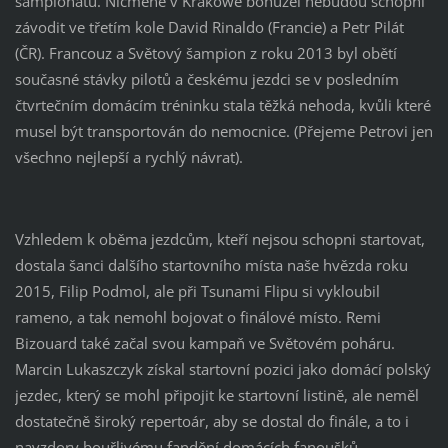
šampionátu. Nicméně v Krakowě bohužel nebudou schopni
závodit ve třetím kole David Rinaldo (Francie) a Petr Pilát
(ČR). Francouz a Světový šampion z roku 2013 byl obětí
současné stávky pilotů a českému jezdci se v posledním
čtvrtečním domácím tréninku stala těžká nehoda, kvůli které
musel být transportován do nemocnice. (Přejeme Petrovi jen
všechno nejlepší a rychlý návrat).
Vzhledem k oběma jezdcům, kteří nejsou schopni startovat,
dostala šanci dalšího startovního místa naše hvězda roku
2015, Filip Podmol, ale při Tsunami Flipu si vykloubil
rameno, a tak nemohl bojovat o finálové místo. Remi
Bizouard také začal svou kampaň ve Světovém poháru.
Marcin Lukaszczyk získal startovní pozici jako domácí polský
jezdec, který se mohl připojit ke startovní listině, ale neměl
dostatečně široký repertoár, aby se dostal do finále, a to i
navzdory bouřlivému fandění domácích fanoušků.