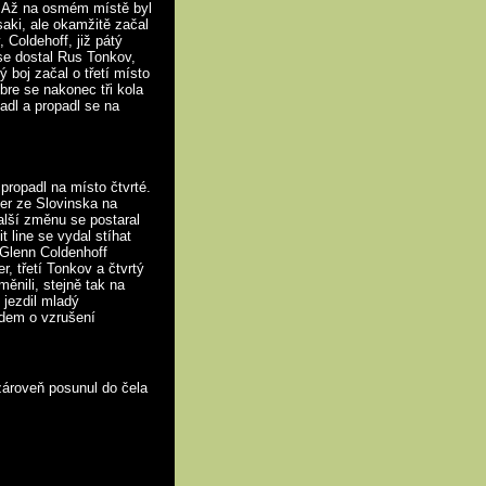
. Až na osmém místě byl
aki, ale okamžitě začal
 Coldehoff, již pátý
se dostal Rus Tonkov,
 boj začal o třetí místo
re se nakonec tři kola
adl a propadl se na
 propadl na místo čtvrté.
ser ze Slovinska na
alší změnu se postaral
 line se vydal stíhat
e Glenn Coldenhoff
, třetí Tonkov a čtvrtý
ěnili, stejně tak na
jezdil mladý
ádem o vzrušení
zároveň posunul do čela