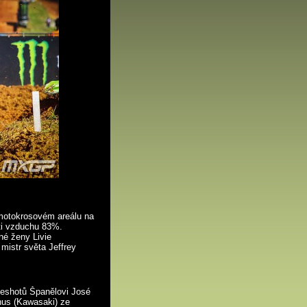
motokrosovém areálu na
sti vzduchu 83%.
né ženy Livie
mistr světa Jeffrey
oleshotů Španělovi José
nus (Kawasaki) ze