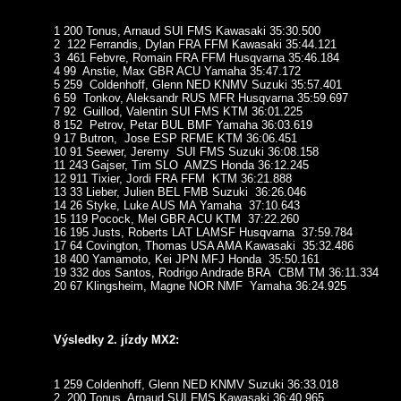
1 200 Tonus, Arnaud SUI FMS Kawasaki 35:30.500
2 122 Ferrandis, Dylan FRA FFM Kawasaki 35:44.121
3 461 Febvre, Romain FRA FFM Husqvarna 35:46.184
4 99 Anstie, Max GBR ACU Yamaha 35:47.172
5 259 Coldenhoff, Glenn NED KNMV Suzuki 35:57.401
6 59 Tonkov, Aleksandr RUS MFR Husqvarna 35:59.697
7 92 Guillod, Valentin SUI FMS KTM 36:01.225
8 152 Petrov, Petar BUL BMF Yamaha 36:03.619
9 17 Butron, Jose ESP RFME KTM 36:06.451
10 91 Seewer, Jeremy SUI FMS Suzuki 36:08.158
11 243 Gajser, Tim SLO AMZS Honda 36:12.245
12 911 Tixier, Jordi FRA FFM KTM 36:21.888
13 33 Lieber, Julien BEL FMB Suzuki 36:26.046
14 26 Styke, Luke AUS MA Yamaha 37:10.643
15 119 Pocock, Mel GBR ACU KTM 37:22.260
16 195 Justs, Roberts LAT LAMSF Husqvarna 37:59.784
17 64 Covington, Thomas USA AMA Kawasaki 35:32.486
18 400 Yamamoto, Kei JPN MFJ Honda 35:50.161
19 332 dos Santos, Rodrigo Andrade BRA CBM TM 36:11.334
20 67 Klingsheim, Magne NOR NMF Yamaha 36:24.925
Výsledky 2. jízdy MX2:
1 259 Coldenhoff, Glenn NED KNMV Suzuki 36:33.018
2 200 Tonus, Arnaud SUI FMS Kawasaki 36:40.965