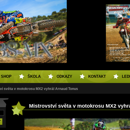
SHOP
ŠKOLA
ODKAZY
KONTAKT
LED
tví světa v motokrosu MX2 vyhrál Arnaud Tonus
Mistrovství světa v motokrosu MX2 vyhr