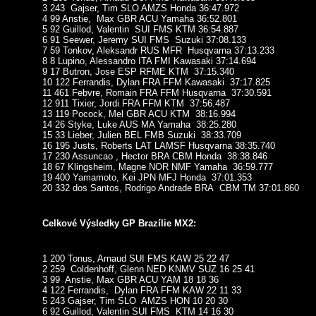
3 243 Gajser, Tim SLO AMZS Honda 36:47.972
4 99 Anstie, Max GBR ACU Yamaha 36:52.801
5 92 Guillod, Valentin SUI FMS KTM 36:54.887
6 91 Seewer, Jeremy SUI FMS Suzuki 37:08.133
7 59 Tonkov, Aleksandr RUS MFR Husqvarna 37:13.233
8 8 Lupino, Alessandro ITA FMI Kawasaki 37:14.694
9 17 Butron, Jose ESP RFME KTM 37:15.340
10 122 Ferrandis, Dylan FRA FFM Kawasaki 37:17.825
11 461 Febvre, Romain FRA FFM Husqvarna 37:30.591
12 911 Tixier, Jordi FRA FFM KTM 37:56.487
13 119 Pocock, Mel GBR ACU KTM 38:16.994
14 26 Styke, Luke AUS MA Yamaha 38:25.280
15 33 Lieber, Julien BEL FMB Suzuki 38:33.709
16 195 Justs, Roberts LAT LAMSF Husqvarna 38:35.740
17 230 Assuncao , Hector BRA CBM Honda 38:38.846
18 67 Klingsheim, Magne NOR NMF Yamaha 36:59.777
19 400 Yamamoto, Kei JPN MFJ Honda 37:01.353
20 332 dos Santos, Rodrigo Andrade BRA CBM TM 37:01.860
Celkové Výsledky GP Brazílie MX2:
1 200 Tonus, Arnaud SUI FMS KAW 25 22 47
2 259 Coldenhoff, Glenn NED KNMV SUZ 16 25 41
3 99 Anstie, Max GBR ACU YAM 18 18 36
4 122 Ferrandis, Dylan FRA FFM KAW 22 11 33
5 243 Gajser, Tim SLO AMZS HON 10 20 30
6 92 Guillod, Valentin SUI FMS KTM 14 16 30