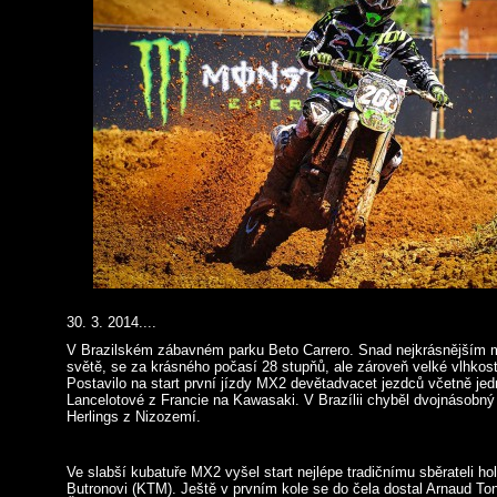
30. 3. 2014....
V Brazilském zábavném parku Beto Carrero. Snad nejkrásnějším 
světě, se za krásného počasí 28 stupňů, ale zároveň velké vlhko
Postavilo na start první jízdy MX2 devětadvacet jezdců včetně jed
Lancelotové z Francie na Kawasaki. V Brazílii chyběl dvojnásobný 
Herlings z Nizozemí.
Ve slabší kubatuře MX2 vyšel start nejlépe tradičnímu sběrateli h
Butronovi (KTM). Ještě v prvním kole se do čela dostal Arnaud To