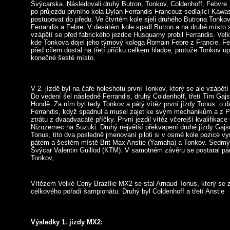
Švýcarska. Následovali druhý Butron, Tonkov, Coldenhoff, Febvre
po průjezdu prvního kola Dylan Ferrandis Francouz sedlající Kawas
postupovat do předu. Ve čtvrtém kole sjeli druhého Butrona Tonkov,
Ferrandis a Febre. V desátém kole spadl Butron a na druhé místo 
vzápětí se před fabrického jezdce Husquarny probil Ferrandis. Velký
kde Tonkova dojel jeho týmový kolega Romain Febre z Francie. Feb
před cílem dostal na třetí příčku celkem hladce, protože Tonkov up
konečné šesté místo.
V 2. jízdě byl na čáře holeshotu první Tonkov, který se ale vzápětí
Do vedení šel následně Ferrandis, druhý Coldenhoff, třetí Tim Gaj
Hondě. Za ním byl tedy Tonkov a pátý vítěz první jízdy Tonus. o d
Ferrandis, když spadnul a musel zajet ke svým mechanikům a z Pit
ztrátu z dvaadvacáté příčky. První jezdil vítěz včerejší kvalifikac
Nizozemec na Suzuki. Druhý největší překvapení druhé jízdy Gajser
Tonus, tito dva posledně jmenovaní piloti si v osmé kole pozice vym
pátém a šestém místě Brit Max Anstie (Yamaha) a Tonkov. Sedmý 
Švýcar Valentin Guillod (KTM). V samotném závěru se postaral p
Tonkov,
Vítězem Velké Ceny Brazílie MX2 se stal Arnaud Tonus, který se 
celkového pořadí šampionátu. Druhý byl Coldenhoff a třetí Anstie
Výsledky 1. jízdy MX2: