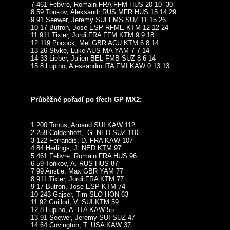
7 461 Febvre, Romain FRA FFM HUS 20 10 30
8 59 Tonkov, Aleksandr RUS MFR HUS 15 14 29
9 91 Seewer, Jeremy SUI FMS SUZ 11 15 26
10 17 Butron, Jose ESP RFME KTM 12 12 24
11 911 Tixier, Jordi FRA FFM KTM 9 9 18
12 119 Pocock, Mel GBR ACU KTM 6 8 14
13 26 Styke, Luke AUS MA YAM 7 7 14
14 33 Lieber, Julien BEL FMB SUZ 8 6 14
15 8 Lupino, Alessandro ITA FMI KAW 0 13 13
Průběžné pořadí po třech GP MX2:
1 200 Tonus, Arnaud SUI KAW 112
2 259 Coldenhoff, G. NED SUZ 110
3 122 Ferrandis, D. FRA KAW 107
4 84 Herlings, J. NED KTM 97
5 461 Febvre, Romain FRA HUS 96
6 59 Tonkov, A. RUS HUS 87
7 99 Anstie, Max GBR YAM 77
8 911 Tixier, Jordi FRA KTM 77
9 17 Butron, Jose ESP KTM 74
10 243 Gajser, Tim SLO HON 63
11 92 Guillod, V. SUI KTM 59
12 8 Lupino, A. ITA KAW 55
13 91 Seewer, Jeremy SUI SUZ 47
14 64 Covington, T. USA KAW 37