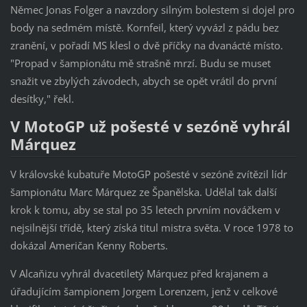
Němec Jonas Folger a navzdory silným bolestem si dojel pro
body na sedmém místě. Kornfeil, který vyvázl z pádu bez
zranění, v pořadí MS klesl o dvě příčky na dvanácté místo.
"Propad v šampionátu mě strašně mrzí. Budu se muset
snažit ve zbylých závodech, abych se opět vrátil do první
desítky," řekl.
V MotoGP už pošesté v sezóně vyhrál
Márquez
V královské kubatuře MotoGP pošesté v sezóně zvítězil lídr
šampionátu Marc Márquez ze Španělska. Udělal tak další
krok k tomu, aby se stal po 35 letech prvním nováčkem v
nejsilnější třídě, který získá titul mistra světa. V roce 1978 to
dokázal Američan Kenny Roberts.
V Alcaňizu vyhrál dvacetiletý Márquez před krajanem a
úřadujícím šampionem Jorgem Lorenzem, jenž v celkové