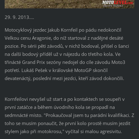
29. 9. 2013....
Motocyklový jezdec Jakub Kornfeil po pádu nedokončil
Velkou cenu Aragonie, do níž startoval z nadějné desáté
pozice. Po sérii pěti závodů, v nichž bodoval, přišel o šanci
na další bodový příděl už v nájezdu do třetího kola. Ve
třinácté Grand Prix sezóny nedojel do cíle závodu Moto3
potřetí. Lukáš Pešek v královské MotoGP skončil
devatenáctý, poslední mezi jezdci, kteří závod dokončili.
Kornfeilovi nevyšel už start a po kontaktech se soupeři v
první zatáčce a během úvodního kola se propadl na
sedmnácté místo. "Prokaučoval jsem tu parádní kvalifikaci. Z
toho se musím ponaučit, že první kolo prostě musím jezdit
stylem jako při motokrosu," vyčítal si malou agresivitu.