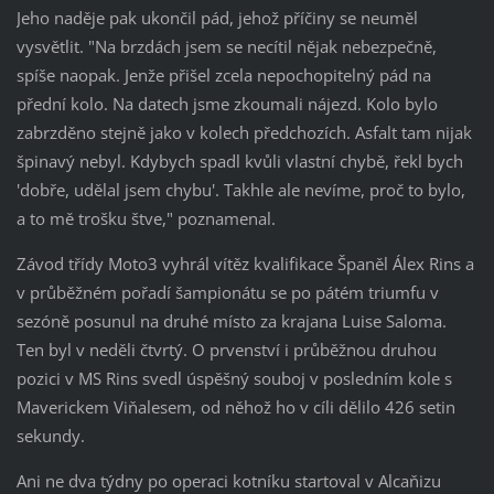
Jeho naděje pak ukončil pád, jehož příčiny se neuměl
vysvětlit. "Na brzdách jsem se necítil nějak nebezpečně,
spíše naopak. Jenže přišel zcela nepochopitelný pád na
přední kolo. Na datech jsme zkoumali nájezd. Kolo bylo
zabrzděno stejně jako v kolech předchozích. Asfalt tam nijak
špinavý nebyl. Kdybych spadl kvůli vlastní chybě, řekl bych
'dobře, udělal jsem chybu'. Takhle ale nevíme, proč to bylo,
a to mě trošku štve," poznamenal.
Závod třídy Moto3 vyhrál vítěz kvalifikace Španěl Álex Rins a
v průběžném pořadí šampionátu se po pátém triumfu v
sezóně posunul na druhé místo za krajana Luise Saloma.
Ten byl v neděli čtvrtý. O prvenství i průběžnou druhou
pozici v MS Rins svedl úspěšný souboj v posledním kole s
Maverickem Viňalesem, od něhož ho v cíli dělilo 426 setin
sekundy.
Ani ne dva týdny po operaci kotníku startoval v Alcaňizu