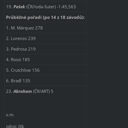
19.
Pešek
(ČR/Ioda-Suter) -1:45,563
Průběžné pořadí (po 14 z 18 závodů):
1. M. Márquez 278
2. Lorenzo 239
3. Pedrosa 219
4. Rossi 185
5. Crutchlow 156
6. Bradl 135
23.
Abraham
(ČR/ART) 5
v.m.
zdroj: čtk