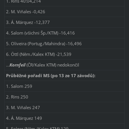
1. Rins 40:04,214
2. M. Viňales -0,426
3. Á. Márquez -12,377
4. Salom (všichni Šp./KTM) -16,416
5. Oliveira (Portug./Mahindra) -16,496
6. Öttl (Něm./Kalex KTM) -21,539
...
Kornfeil
(ČR/Kalex KTM) nedokončil
Průběžné pořadí MS (po 13 ze 17 závodů):
1. Salom 259
2. Rins 250
3. M. Viňales 247
4. Á. Márquez 149
5. Folger (Něm./Kalex KTM) 129