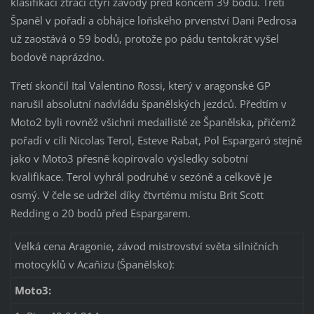
klasifikaci ztrácí čtyři závody před koncem 39 bodů. Třetí
Španěl v pořadí a obhájce loňského prvenství Dani Pedrosa
už zaostává o 59 bodů, protože po pádu tentokrát vyšel
bodově naprázdno.
Třetí skončil Ital Valentino Rossi, který v aragonské GP
narušil absolutní nadvládu španělských jezdců. Předtím v
Moto2 byli rovněž všichni medailisté ze Španělska, přičemž
pořadí v cíli Nicolas Terol, Esteve Rabat, Pol Espargaró stejně
jako v Moto3 přesně kopírovalo výsledky sobotní
kvalifikace. Terol vyhrál podruhé v sezóně a celkově je
osmý. V čele se udržel díky čtvrtému místu Brit Scott
Redding o 20 bodů před Espargarem.
Velká cena Aragonie, závod mistrovství světa silničních
motocyklů v Acaňizu (Španělsko):
Moto3: