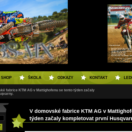
SHOP
ŠKOLA
ODKAZY
KONTAKT
LED
ké fabrice KTM AG v Mattighofenu se tento týden začaly
sqvarny.
V domovské fabrice KTM AG v Mattighof
týden začaly kompletovat první Husqvar