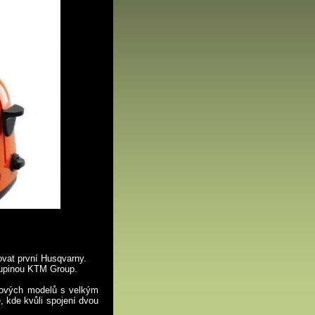
ovat první Husqvarny.
kupinou KTM Group.
nových modelů s velkým
 kde kvůli spojení dvou