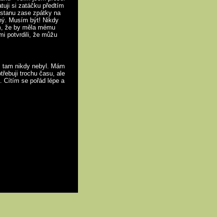
tuji si zatáčku předtím
ostanu zase zpátky na
ený. Musím být! Nikdy
sem, že by měla mému
i potvrdili, že můžu
m tam nikdy nebyl. Mám
třebuji trochu času, ale
 Cítím se pořád lépe a
Mapa stránek
RSS