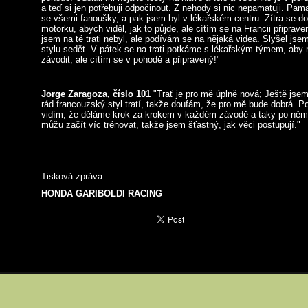
a teď si jen potřebuji odpočinout. Z nehody si nic nepamatuji. Pama
se všemi fanoušky, a pak jsem byl v lékařském centru. Zítra se d
motorku, abych viděl, jak to půjde, ale cítím se na Francii připrav
jsem na té trati nebyl, ale podívám se na nějaká videa. Slyšel j
stylu sedět. V pátek se na trati potkáme s lékařským týmem, aby m
závodit, ale cítím se v pohodě a připravený!"
Jorge Zaragoza, číslo 101
"Trať je pro mě úplně nová; Ještě jse
rád francouzský styl tratí, takže doufám, že pro mě bude dobrá. Po
vidím, že děláme krok za krokem v každém závodě a taky po něm.
můžu začít víc trénovat, takže jsem šťastný, jak věci postupují."
Tisková zpráva
HONDA GARIBOLDI RACING
a
Tisk
ode