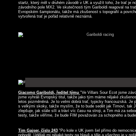
startz, který měl v druhém závodě v UK a využít toho, že trať je n
závodního pole MX2. Ve skutečnosti tým Gariboldi reagoval na tra
Evropském šampionátu, takže má zkušenost s topografií a povrc
vytvořená trať je pořád relativně neznámá.
Giacomo Gariboldi, ředitel týmu
"Ve Villars Sour Ecot jsme závo
jsme vyhráli Evropský titul, takže jako tým máme nějaké zkušenosti
letos pozměněná. Je to velmi dobrá trať, typicky francouzská. Je 
s velkými skoky, takže myslím, že to bude sedět jak Timovi, tak 
zlepšuje, jak stále sílí a tráví víc času na stroji, a Tim má za seb
testy, takže věříme, že bude FIM považován za schopného a bude 
Tim Gajser, číslo 243
"Po kole v UK jsem šel přímo do nemocnice
pohodě. Udělali mi nějaké testy na hlavě a těle a všechno je v poř