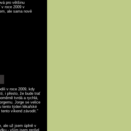
ová pro většinu
ť v roce 2009 v
hem, ale sama nově
dili v roce 2009, kdy
, i přesto, že bude trať
poměrně tvrdá a rychlá,
Jorgemu. Jorge se velice
ou tento týden lékařské
tento víkend závodit."
, ale už jsem úplně v
ádku - vším jsem prošel