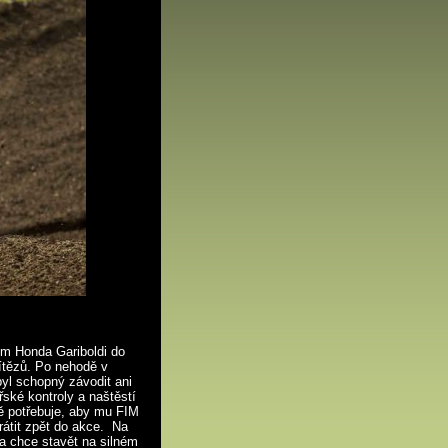
m Honda Gariboldi do
ítězů. Po nehodě v
byl schopný závodit ani
ské kontroly a naštěstí
tě potřebuje, aby mu FIM
vrátit zpět do akce. Na
 a chce stavět na silném