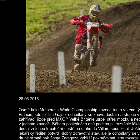
28.05.2015....
Osmé kolo Motocross World Championship zavede tento víkend tý
Francie, kde je Tim Gajser odhodlaný se znovu dostat na stupně v
zahřívací jízdě před MXGP Velké Británie utrpěl otřes mozku a ne
v jednom závodě. Během poslednéch dnů podstoupil rozsáhlé lékař
dostal zelenou k páteční cestě na dráhu do Villars sous Ecol. Ješ
lékařský ředitel potvrdil dobrý zdravotní stav, ale je odhodlaný se 
druhé straně pak Jorge Zaragoza vyhlíží pokračování jeho rozvoje