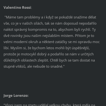
Valentino Rossi
:
"Máme tam problémy a i když se pokaždé snažíme dělat
vše, co je v našich silách, tak se nám doposud nepodařilo
nalézt správný kompromis na to, abychom byli rychlí. Ty
dvě rovinky jsou našim nejslabším místem. Přitom je to
velmi moderní okruh a některé zatáčky se mi opravdu moc
líbí. Myslím si, že bychom letos mohli být úspěšnější,
protože je motocykl dobrý a podařilo se nám v určitých
důležitých oblastech zlepšit. Chtěl bych se tam dostat na
stupně vítězů, ale nebude to snadné."
Jorge Lorenzo:
"Vloni jsem na startu udělal velkou chybu, která měla na