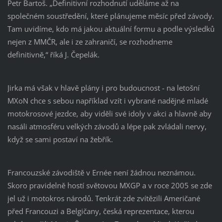
Petr Bartoš. „Definitivní rozhodnutí uděláme až na
společném soustředění, které plánujeme měsíc před závody.
Tam uvidíme, kdo má jakou aktuální formu a podle výsledků
nejen z MMČR, ale i ze zahraničí, se rozhodneme
definitivně,“ říká J. Čepelák.
Jirka má však v hlavě plány i pro budoucnost - na letošní
MXoN chce s sebou například vzít i vybrané nadějné mladé
motokrosové jezdce, aby viděli své idoly v akci a hlavně aby
nasáli atmosféru velkých závodů a lépe pak zvládali nervy,
když se sami postaví na žebřík.
Francouzské závodiště v Ernée není žádnou neznámou.
Skoro pravidelně hostí světovou MXGP a v roce 2005 se zde
jel už i motokros národů. Tenkrát zde zvítězili Američané
před Francouzi a Belgičany, česká reprezentace, kterou