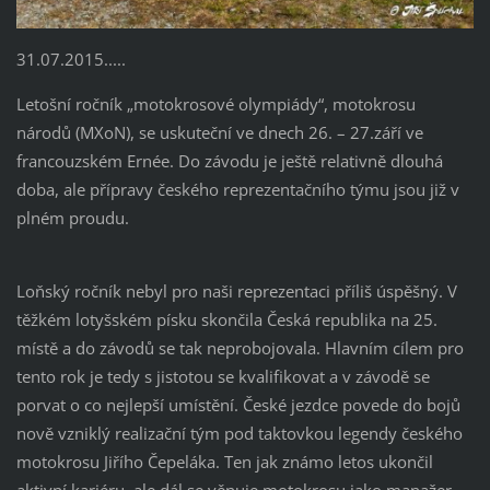
31.07.2015.....
Letošní ročník „motokrosové olympiády“, motokrosu
národů (MXoN), se uskuteční ve dnech 26. – 27.září ve
francouzském Ernée. Do závodu je ještě relativně dlouhá
doba, ale přípravy českého reprezentačního týmu jsou již v
plném proudu.
Loňský ročník nebyl pro naši reprezentaci příliš úspěšný. V
těžkém lotyšském písku skončila Česká republika na 25.
místě a do závodů se tak neprobojovala. Hlavním cílem pro
tento rok je tedy s jistotou se kvalifikovat a v závodě se
porvat o co nejlepší umístění. České jezdce povede do bojů
nově vzniklý realizační tým pod taktovkou legendy českého
motokrosu Jiřího Čepeláka. Ten jak známo letos ukončil