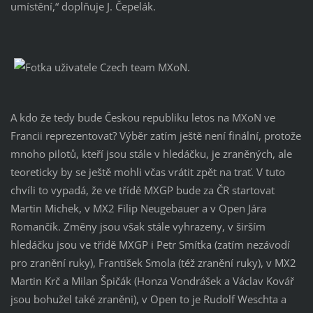
umístění,“ doplňuje J. Čepelák.
A kdo že tedy bude Českou republiku letos na MXoN ve
Francii reprezentovat? Výběr zatím ještě není finální, protože
mnoho pilotů, kteří jsou stále v hledáčku, je zraněných, ale
teoreticky by se ještě mohli včas vrátit zpět na trať. V tuto
chvíli to vypadá, že ve třídě MXGP bude za ČR startovat
Martin Michek, v MX2 Filip Neugebauer a v Open Jára
Romančík. Změny jsou však stále vyhrazeny, v širším
hledáčku jsou ve třídě MXGP i Petr Smítka (zatím nezávodí
pro zranění ruky), František Smola (též zranění ruky), v MX2
Martin Krč a Milan Špičák (Honza Vondrášek a Václav Kovář
jsou bohužel také zraněni), v Open to je Rudolf Weschta a