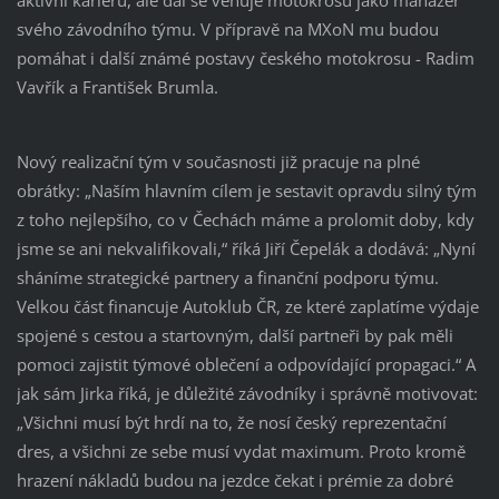
aktivní kariéru, ale dál se věnuje motokrosu jako manažer
svého závodního týmu. V přípravě na MXoN mu budou
pomáhat i další známé postavy českého motokrosu - Radim
Vavřík a František Brumla.
Nový realizační tým v současnosti již pracuje na plné
obrátky: „Naším hlavním cílem je sestavit opravdu silný tým
z toho nejlepšího, co v Čechách máme a prolomit doby, kdy
jsme se ani nekvalifikovali,“ říká Jiří Čepelák a dodává: „Nyní
sháníme strategické partnery a finanční podporu týmu.
Velkou část financuje Autoklub ČR, ze které zaplatíme výdaje
spojené s cestou a startovným, další partneři by pak měli
pomoci zajistit týmové oblečení a odpovídající propagaci.“ A
jak sám Jirka říká, je důležité závodníky i správně motivovat:
„Všichni musí být hrdí na to, že nosí český reprezentační
dres, a všichni ze sebe musí vydat maximum. Proto kromě
hrazení nákladů budou na jezdce čekat i prémie za dobré