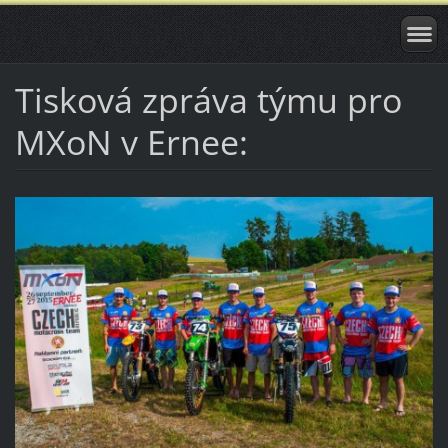
Tisková zpráva týmu pro
MXoN v Ernee: