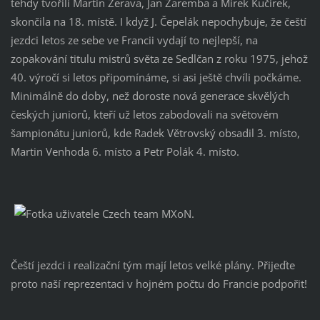
tehdy tvořili Martin Žerava, Jan Zaremba a Mirek Kučírek,
skončila na 18. místě. I když J. Čepelák nepochybuje, že čeští
jezdci letos ze sebe ve Francii vydají to nejlepší, na
zopakování titulu mistrů světa ze Sedlčan z roku 1975, jehož
40. výročí si letos připomínáme, si asi ještě chvíli počkáme.
Minimálně do doby, než doroste nová generace skvělých
českých juniorů, kteří už letos zabodovali na světovém
šampionátu juniorů, kde Radek Větrovský obsadil 3. místo,
Martin Venhoda 6. místo a Petr Polák 4. místo.
Čeští jezdci i realizační tým mají letos velké plány. Přijeďte
proto naší reprezentaci v hojném počtu do Francie podpořit!