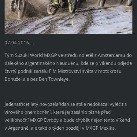
07.04.2016....
Tým Suzuki World MXGP ve středu odletěl z Amsterdamu do
dalekého argentinského Neuquenu, kde se o víkendu odjede
čtvrtý podnik seriálu FIM Mistrovství světa v motokrosu.
Bohužel ale bez Ben Townleye.
Jedenatřicetiletý novozélaňďan se stále nedokázal vyléčit z
virového onemocnění, které jej zasáhlo těsně před
velikonoční MXGP Evropy a bude chybět nejen tento víkend
v Argentině, ale také o týden později v MXGP Mexika.