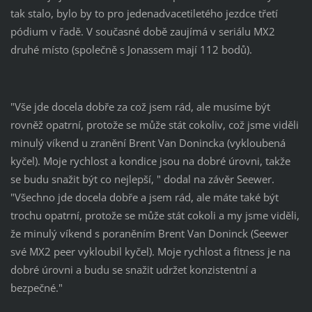
tak stalo, bylo by to pro jedenadvacetiletého jezdce třetí
pódium v řadě. V současné době zaujímá v seriálu MX2
druhé místo (společně s Jonassem mají 112 bodů).
"Vše jde docela dobře za což jsem rád, ale musíme být
rovněž opatrní, protože se může stát cokoliv, což jsme viděli
minulý víkend u zranění Brent Van Donincka (vykloubená
kyčel). Moje rychlost a kondice jsou na dobré úrovni, takže
se budu snažit být co nejlepší, " dodal na závěr Seewer.
"Všechno jde docela dobře a jsem rád, ale máte také být
trochu opatrní, protože se může stát cokoli a my jsme viděli,
že minulý víkend s poraněním Brent Van Doninck (Seewer
své MX2 peer vykloubil kyčel). Moje rychlost a fitness je na
dobré úrovni a budu se snažit udržet konzistentní a
bezpečné."