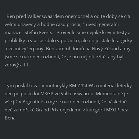
"Ben před Valkenswaardem onemocněl a od té doby se cítí
velmi unavený a hodně času prospí, " uvedl generální
manažer Stefan Everts. "Provedli jsme nějaké krevní testy a
prohlídky a vše se zdálo v pořádku, ale on je stále letargický
a velmi vyčerpaný. Ben zamířil domů na Nový Zéland a my
jsme se nakonec rozhodli, že je pro něj důležité, aby byl
zdravý a fit.
Tým poslal tovární motocykly RM-Z450W a materiál letecky
den po poslední MXGP ve Valkenswaardu. Momentálně je
vše již v Argentině a my se nakonec rozhodli, že následné
dvě zámořské Grand Prix odjedeme v kategorii MXGP bez
Bena.