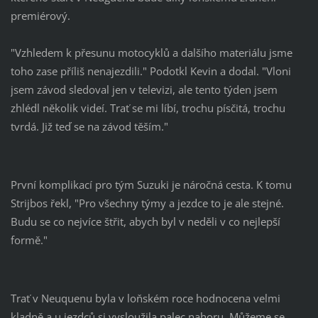
premiérový.
"Vzhledem k přesunu motocyklů a dalšího materiálu jsme
toho zase příliš nenajezdili." Podotkl Kevin a dodal. "Vloni
jsem závod sledoval jen v televizi, ale tento týden jsem
zhlédl několik videí. Trať se mi líbí, trochu písčitá, trochu
tvrdá. Již teď se na závod těším."
První komplikací pro tým Suzuki je náročná cesta. K tomu
Strijbos řekl, "Pro všechny týmy a jezdce to je ale stejné.
Budu se co nejvíce štřit, abych byl v neděli v co nejlepší
formě."
Trať v Neuquenu byla v loňském roce hodnocena velmi
kladně a u jezdců si vysloužila palec nahoru. Můžeme se