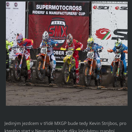
Jediným jezdcem v třídě MXGP bude tedy Kevin Strijbos, pro
kterého start v Neuguenu bude díky loňskému zranění