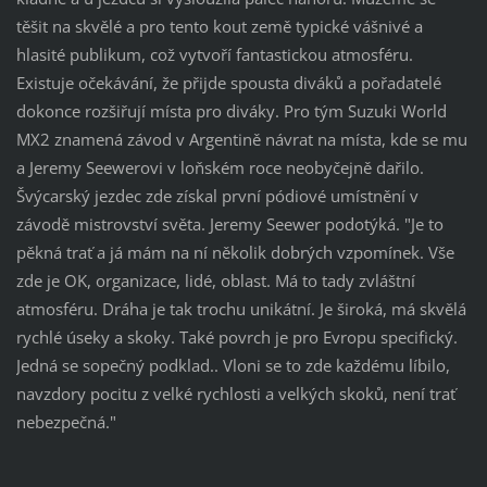
těšit na skvělé a pro tento kout země typické vášnivé a
hlasité publikum, což vytvoří fantastickou atmosféru.
Existuje očekávání, že přijde spousta diváků a pořadatelé
dokonce rozšiřují místa pro diváky. Pro tým Suzuki World
MX2 znamená závod v Argentině návrat na místa, kde se mu
a Jeremy Seewerovi v loňském roce neobyčejně dařilo.
Švýcarský jezdec zde získal první pódiové umístnění v
závodě mistrovství světa. Jeremy Seewer podotýká. "Je to
pěkná trať a já mám na ní několik dobrých vzpomínek. Vše
zde je OK, organizace, lidé, oblast. Má to tady zvláštní
atmosféru. Dráha je tak trochu unikátní. Je široká, má skvělá
rychlé úseky a skoky. Také povrch je pro Evropu specifický.
Jedná se sopečný podklad.. Vloni se to zde každému líbilo,
navzdory pocitu z velké rychlosti a velkých skoků, není trať
nebezpečná."