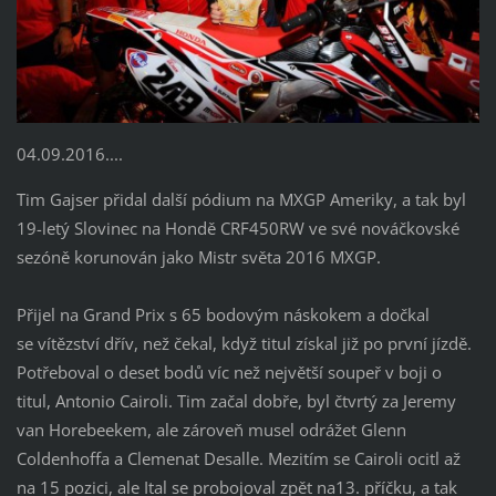
04.09.2016....
Tim Gajser přidal další pódium na MXGP Ameriky, a tak byl
19-letý Slovinec na Hondě CRF450RW ve své nováčkovské
sezóně korunován jako Mistr světa 2016 MXGP.
Přijel na Grand Prix s 65 bodovým náskokem a dočkal
se vítězství dřív, než čekal, když titul získal již po první jízdě.
Potřeboval o deset bodů víc než největší soupeř v boji o
titul, Antonio Cairoli. Tim začal dobře, byl čtvrtý za Jeremy
van Horebeekem, ale zároveň musel odrážet Glenn
Coldenhoffa a Clemenat Desalle. Mezitím se Cairoli ocitl až
na 15 pozici, ale Ital se probojoval zpět na13. příčku, a tak