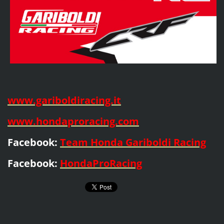
www.gariboldiracing.it
www.hondaproracing.com
Facebook:
Team Honda Gariboldi Racing
Facebook:
HondaProRacing