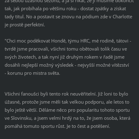
za sebou úžasnou sezónu, a já si říkal, že ji musíme dokončit
tak, jak probíhala po většinu roku - dostat zpátky a získat
tady titul. No a postavit se znovu na pódium zde v Charlotte
je prostě perfektní.
"Chci moc poděkovat Hondě, týmu HRC, mé rodině, tátovi -
tvrdě jsme pracovali, všichni tomu obětovali tolik času ve
svých životech, a tak nyní již druhým rokem v řadě jsme
dosáhli nejlepší možný výsledek - nejvyšší možné vítězství
- korunu pro mistra světa.
Všichni fanoušci byli tento rok neuvěřitelní. Již loni to bylo
úžasné, protože jsme měli tak velkou podporu, ale letos to
bylo ještě větší. Děláme něco pro popularitu tohoto sportu
ve Slovinsku, a jsem velmi hrdý na to, že jsem osoba, která
pomáhá tomuto sportu růst. Je to čest a potěšení.