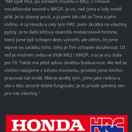
"Mít opět titul, po loňském triumfu v MX2, v Timově
nováčkovské sezoně v MXGP, je víc, než jsme si kdy mohli
přát. Je to úžasný pocit, a já jsem tak rád za Tima a jeho
rodinu. A za Hondu a celý tým HRC. Jsem zkrátka na všechny
pyšný. Je to další klíčový okamžik motokrosové historie,
který jsme byli schopni dnes vytvořit, ale věřím, že jsme
teprve na začátku toho, čeho je Tim schopen dosáhnout. Už
teď je mistrem světa ve třídě MX2 i MXGP, a to je mu stále
jen 19. Takže má před sebou skvělou budoucnost. Ale teď se
všichni radujeme z tohoto momentu, protože jsme všichni
pracovali tak tvrdě. Máme skvělý tým, jsme jako rodina a
vše v této sezoně dobře fungovalo. Je to prostě splněný sen
pro nás všechny."