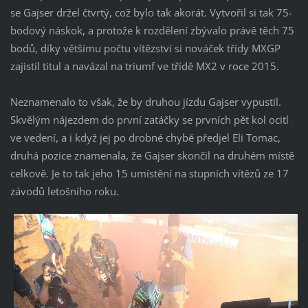
se Gajser držel čtvrtý, což bylo tak akorát. Vytvořil si tak 75-
bodový náskok, a protože k rozdělení zbývalo právě těch 75
bodů, díky většímu počtu vítězství si nováček třídy MXGP
zajistil titul a navázal na triumf ve třídě MX2 v roce 2015.
Neznamenalo to však, že by druhou jízdu Gajser vypustil.
Skvělým nájezdem do první zatáčky se prvních pět kol ocitl
ve vedení, a i když jej po drobné chybě předjel Eli Tomac,
druhá pozice znamenala, že Gajser skončil na druhém místě
celkově. Je to tak jeho 15 umístění na stupních vítězů ze 17
závodů letošního roku.