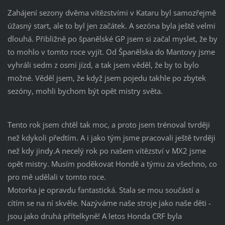
Zahájení sezony dvěma vítězstvími v Kataru byl samozřejmě
úžasný start, ale to byl jen začátek. A sezóna byla ještě velmi
dlouhá. Přibližně po španělské GP jsem si začal myslet, že by
to mohlo v tomto roce vyjít. Od Španělska do Mantovy jsme
vyhráli sedm z osmi jízd, a tak jsem věděl, že by to bylo
možné. Věděl jsem, že když jsem pojedu takhle po zbytek
sezóny, mohli bychom být opět mistry světa.
Tento rok jsem chtěl tak moc, a proto jsem trénoval tvrději
než kdykoli předtím. A i jako tým jsme pracovali ještě tvrději
než kdy jindy.A necelý rok po našem vítězství v MX2 jsme
opět mistry. Musím poděkovat Hondě a týmu za všechno, co
pro mě udělali v tomto roce.
Motorka je opravdu fantastická. Stala se mou součástí a
cítím se na ní skvěle. Nazýváme naše stroje jako naše děti -
jsou jako druhá přítelkyně! A letos Honda CRF byla