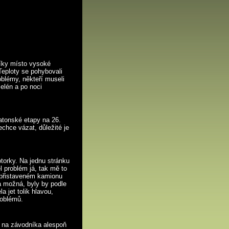
níky místo vysoké
eploty se pohybovali
blémy, někteří museli
elén a po noci
atonské etapy na 26.
chce vázat, důležité je
otorky. Na jednu stránku
 problém já, tak mě to
V přistaveném kamionu
a možná, byly by podle
 jet tolik hlavou,
roblémů.
by na závodníka alespoň