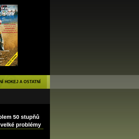
NÍ HOKEJ A OSTATNÍ
kolem 50 stupňů
 velké problémy