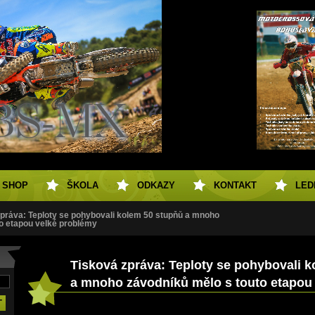
SHOP
ŠKOLA
ODKAZY
KONTAKT
LED
práva: Teploty se pohybovali kolem 50 stupňů a mnoho
o etapou velké problémy
Tisková zpráva: Teploty se pohybovali 
a mnoho závodníků mělo s touto etapou