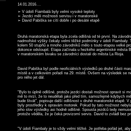
14.01.2016....
➢ V údolí Fiambalá byly velmi vysoké teploty
➢ Jezdci měli možnosti servisu i v maratonské
➢ David Pabiška se cítí dobře i po desáté etapě
Druhá maratonská etapa byla zcela odlišná od té první. Na závod
nadmořské výšky čekaly velmi těžké podmínky v údolí Fiambaly. T
kolem 50 stupňů a mnoho závodníků mělo s touto etapou velké pro
dokonce odstoupit. Etapa začínala u hezkého argentinské města B
v maratonském bivaku se závodníci dostali do města La Rioja.
David Pabiška byl podle neoficiálních výsledků po druhé části mar
místě a v celkovém pořadí na 29. místě. Ovšem na výsledek se ne
pro něho jet dál.
"Bylo to úplně odlišné, protože jezdci dostali možnost opravit si m
mě to mrzí, že to neudělali jako před tím, samozřejmě kdybych měl
bude štvát", popisuje další odlišnost v druhé maratonské etapě. 
byly prostředky k opravám motorek. Pokud by tato možnost nebyl
jeho slov výsledky asi hodně odlišné. Spousta jezdců tedy nemusela
protože věděla, že je čeká provizorní servis. David to zvládl bez p
"V údolí Fiambaly je to vždy velmi těžké. Je potřeba pořád jet, a