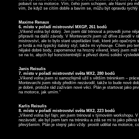
pobavit se na motorce. Vím, čeho jsem schopen, ale hlavní pro mě j
vím, že když se cítím dobře a bavím se, můžu být opravdu rychlý 
Maxime Renaux
6. místo v pořadí mistrovství MXGP, 261 bodů
„Víkend volna byl dobrý. Jen jsem dál trénoval a provedli jsme ně
připravili na další závody. V Montevarchi jsem už dříve závodil v r
mistrovství, ale to bylo staré uspořádání trati, které jelo opačným 
je tvrdá a má typický italský styl, takže mi vyhovuje. Cílem pro te
nějaké dobré body, zapomenout na hrozný víkend, který jsem měl 
se na to, abych byl konzistentnější a přivezl domů solidní výsledek
Janis Reisulis
7. místo v pořadí mistrovství světa MX2, 280 bodů
„Víkend volna jsem si samozřejmě užil s větším tréninkem – práce
Montevarchi jsem nikdy předtím nezávodil, takže to bude nové dob
je dobré, protože rád zažívám nové věci. Plán je startovat jako prvn
na motorce, jak umím.“
Karlis Reisulis
8. místo v pořadí mistrovství světa MX2, 223 bodů
„Víkend volna byl fajn; jen jsem trénoval v týmovém workshopu. V
nezávodil, ale byl jsem tam na tréninku a zdá se mi to jako pěkná 
převýšením. Plán je stejný jako vždy: prostě udělat na motorce, c