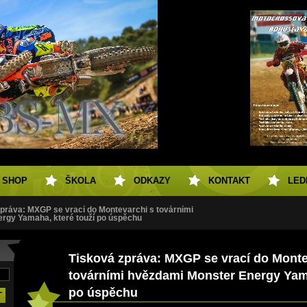
SHOP
ŠKOLA
ODKAZY
KONTAKT
LED
práva: MXGP se vrací do Montevarchi s továrními
rgy Yamaha, které touží po úspěchu
Tisková zpráva: MXGP se vrací do Monte
továrními hvězdami Monster Energy Yama
po úspěchu