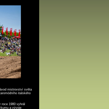
vod mistrovství světa
staromódního italského
 roce 1980 vyhrál
ýzkumu a vývoje