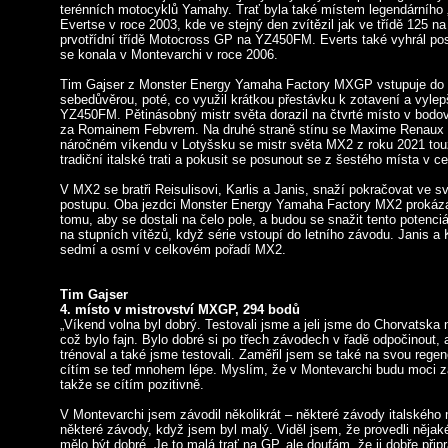
terénních motocyklů Yamahy. Trať byla také místem legendárního 
Evertse v roce 2003, kde ve stejný den zvítězil jak ve třídě 125 n
prvotřídní třídě Motocross GP na YZ450FM. Everts také vyhrál pos
se konala v Montevarchi v roce 2006.
Tim Gajser z Monster Energy Yamaha Factory MXGP vstupuje do
sebedůvěrou, poté, co využil krátkou přestávku k zotavení a vyle
YZ450FM. Pětinásobný mistr světa dorazil na čtvrté místo v bodo
za Romainem Febvrem. Na druhé straně stínu se Maxime Renaux 
náročném víkendu v Lotyšsku se mistr světa MX2 z roku 2021 touží
tradiční italské trati a pokusit se posunout se z šestého místa v c
V MX2 se bratři Reisulisovi, Karlis a Janis, snaží pokračovat ve sv
postupu. Oba jezdci Monster Energy Yamaha Factory MX2 prokáza
tomu, aby se dostali na čelo pole, a budou se snažit tento potenci
na stupních vítězů, když série vstoupí do letního závodu. Janis a K
sedmí a osmí v celkovém pořadí MX2.
Tim Gajser
4. místo v mistrovství MXGP, 294 bodů
„Víkend volna byl dobrý. Testovali jsme a jeli jsme do Chorvatska
což bylo fajn. Bylo dobré si po třech závodech v řadě odpočinout, a
trénoval a také jsme testovali. Zaměřil jsem se také na svou regene
cítím se teď mnohem lépe. Myslím, že v Montevarchi budu moci záv
takže se cítím pozitivně.
V Montevarchi jsem závodil několikrát – některé závody italského 
některé závody, když jsem byl malý. Viděl jsem, že provedli nějak
mělo být dobré. Je to malá trať na GP, ale doufám, že ji dobře připra