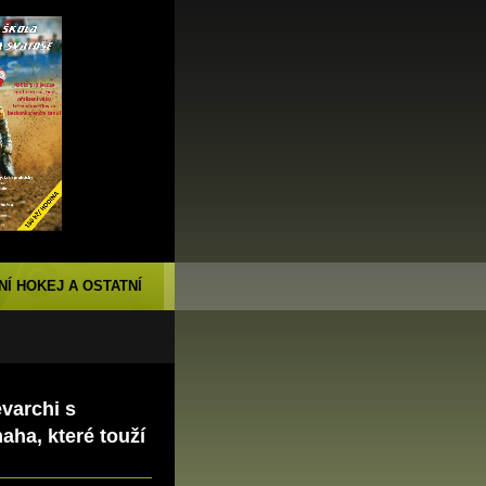
NÍ HOKEJ A OSTATNÍ
varchi s
ha, které touží