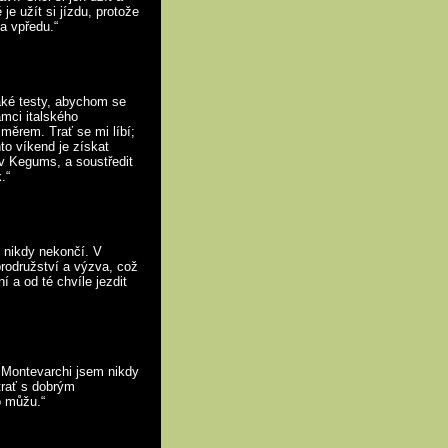
e užít si jízdu, protože
a vpředu.“
jaké testy, abychom se
ámci italského
směrem. Trať se mi líbí;
nto víkend je získat
v Kegums, a soustředit
.“
 nikdy nekončí. V
rodružství a výzva, což
í a od té chvíle jezdit
 Montevarchi jsem nikdy
trať s dobrým
o můžu.“