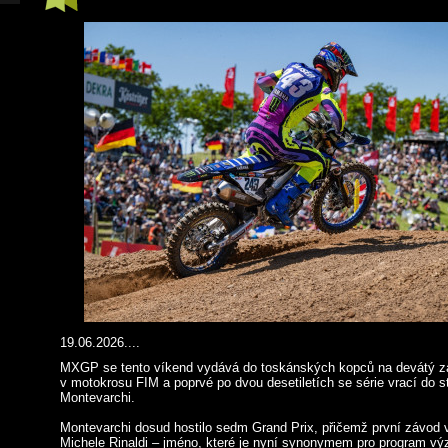
19.06.2026....
MXGP se tento víkend vydává do toskánských kopců na devátý zá
v motokrosu FIM a poprvé po dvou desetiletích se série vrací do 
Montevarchi.
Montevarchi dosud hostilo sedm Grand Prix, přičemž první závod v
Michele Rinaldi – jméno, které je nyní synonymem pro program v