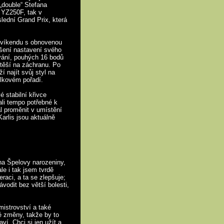
„double“ Stefana
a YZ250F, tak v
lední Grand Prix, která
 víkendu s obnovenou
pšení nastavení svého
vání, pouhých 16 bodů
těší na záchranu. Po
 najít svůj styl na
elkovém pořadí.
é stabilní křivce
li tempo potřebné k
ál proměnit v umístění
arlis jsou aktuálně
 na Špelovy narozeniny,
le i tak jsem tvrdě
raci, a ta se zlepšuje;
odit bez větší bolesti,
mistrovství a také
é změny, takže by to
ví. Chci si jen užít a