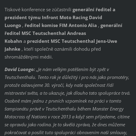
Tiskové konference se zúčastnili
generální ředitel a
prezident týmu Infront Moto Racing David
Luongo
,
ředitel komise FIM Antonio Alia
,
generální
ředitel MSC Teutschenthal Andreas
Kobahn
a
prezident MSC Teutschenthal Jens-Uwe
Jahnke
, kteří společně oznámili dohodu před
shromážděnými médii.
David Luongo:
„Je nám velkým potěšením být zpět v
Teutschenthalu. Tento rok je důležitý i pro nás jako promotéry,
protože oslavujeme 30. výročí, kdy naše společnost řídí
mistrovství světa, a to ukazuje, jak dlouho tato spolupráce trvá.
Osobně mám jednu z prvních vzpomínek na práci v tomto
šampionátu právě v Teutschenthalu během Monster Energy
Motocross of Nations v roce 2013 a když sem přijedeme, cítíme
se opravdu jako rodina. Je to skvělá zpráva, že dnes můžeme
pokračovat a posílit tuto spolupráci obnovením naší smlouvy,