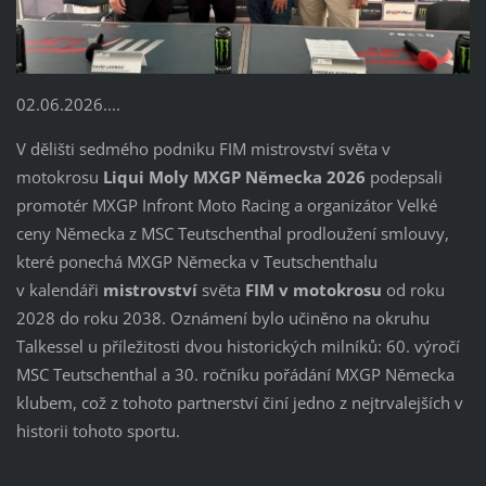
02.06.2026....
V dělišti sedmého podniku FIM mistrovství světa v
motokrosu
Liqui Moly MXGP Německa 2026
podepsali
promotér MXGP Infront Moto Racing a organizátor Velké
ceny Německa z MSC Teutschenthal prodloužení smlouvy,
které ponechá MXGP Německa v Teutschenthalu
v kalendáři
mistrovství
světa
FIM
v motokrosu
od roku
2028 do roku 2038. Oznámení bylo učiněno na okruhu
Talkessel u příležitosti dvou historických milníků: 60. výročí
MSC Teutschenthal a 30. ročníku pořádání MXGP Německa
klubem, což z tohoto partnerství činí jedno z nejtrvalejších v
historii tohoto sportu.