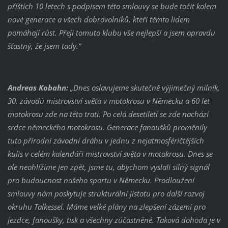
příštích 10 letech s podpisem této smlouvy se bude točit kolem
nové generace a všech dobrovolníků, kteří těmto lidem
pomáhají růst. Přeji tomuto klubu vše nejlepší a jsem opravdu
šťastný, že jsem tady.“
Andreas Kobahn:
„Dnes oslavujeme skutečně výjimečný milník,
30. závodů mistrovství světa v motokrosu v Německu a 60 let
motokrosu zde na této trati. Po celá desetiletí se zde nachází
srdce německého motokrosu. Generace fanoušků proměnily
tuto přírodní závodní dráhu v jednu z nejatmosféričtějších
kulis v celém kalendáři mistrovství světa v motokrosu. Dnes se
ale neohlížíme jen zpět, jsme tu, abychom vyslali silný signál
pro budoucnost našeho sportu v Německu. Prodloužení
smlouvy nám poskytuje strukturální jistotu pro další rozvoj
okruhu Talkessel. Máme velké plány na zlepšení zázemí pro
jezdce, fanoušky, tisk a všechny zúčastněné. Taková dohoda je v