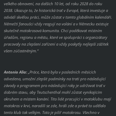
velkého obnovení, na dalších 10 let, od roku 2028 do roku
2038. Ukazuje to, že historická trať v Evropě, která investuje a
odvádí skvělou práci, může zůstat v tomto globálním kalendáři.
Němečtí fanoušci vždy reagují na volání a v Německu existuje
skutečně motokrosová komunita. Chci poděkovat místním
úřadům, regionu a městu, které ve spolupráci s organizátory
pracovaly na zlepšení zařízení a vždy poskytly nejlepší zážitek
všem zúčastněným.“
Antonio Alia:
„Práce, která byla v posledních měsících
odvedena, umožní zlepšit podmínky na trati pro následující
závody a programem pro následující roky je udržovat trať v
dobrém stavu, aby Teutschenthal mohl zůstat vynikajícím
okruhem a místem konání. Tito lidé pracující v motoklubu mají
motokros v krvi, narodili se zde, hráli zde a právě to udělalo
tento klub tak velkým. Toto je pilíř motokrosu. Všechno v