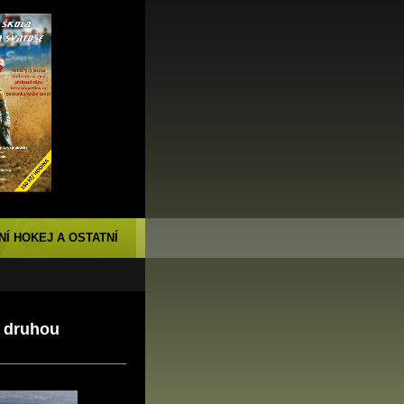
NÍ HOKEJ A OSTATNÍ
á druhou