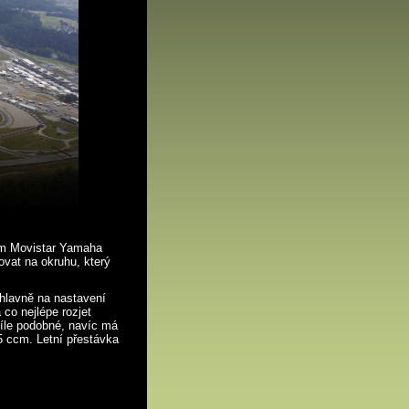
ým Movistar Yamaha
vat na okruhu, který
 hlavně na nastavení
 co nejlépe rozjet
íle podobné, navíc má
5 ccm. Letní přestávka