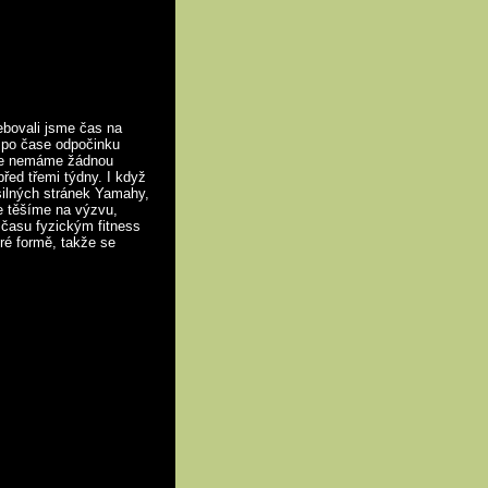
ebovali jsme čas na
e po čase odpočinku
kde nemáme žádnou
řed třemi týdny. I když
 silných stránek Yamahy,
se těšíme na výzvu,
o času fyzickým fitness
ré formě, takže se