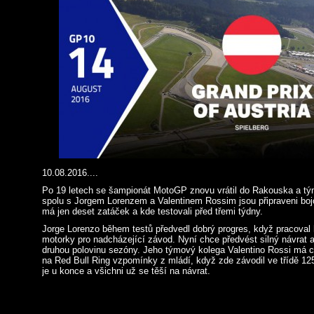
10.08.2016....
Po 19 letech se šampionát MotoGP znovu vrátil do Rakouska a t
spolu s Jorgem Lorenzem a Valentinem Rossim jsou připraveni bojo
má jen deset zatáček a kde testovali před třemi týdny.
Jorge Lorenzo během testů předvedl dobrý progres, když pracoval
motorky pro nadcházející závod. Nyní chce předvést silný návrat a
druhou polovinu sezóny. Jeho týmový kolega Valentino Rossi má c
na Red Bull Ring vzpomínky z mládí, když zde závodil ve třídě 12
je u konce a všichni už se těší na návrat.