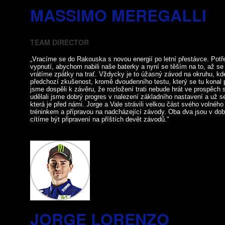
MASSIMO MEREGALLI
TEAM DIRECTOR
„Vracíme se do Rakouska s novou energií po letní přestávce. Potř
vypnutí, abychom nabili naše baterky a nyní se těším na to, až s
vrátíme zpátky na trať. Vždycky je to úžasný závod na okruhu, 
předchozí zkušenost, kromě dvoudenního testu, který se tu konal p
jsme dospěli k závěru, že rozložení trati nebude hrát ve prospěch
udělali jsme dobrý progres v nalezení základního nastavení a už 
která je před námi. Jorge a Vale strávili velkou část svého volnéh
tréninkem a přípravou na nadcházející závody. Oba dva jsou v dob
cítíme být připravení na příštích devět závodů."
JORGE LORENZO