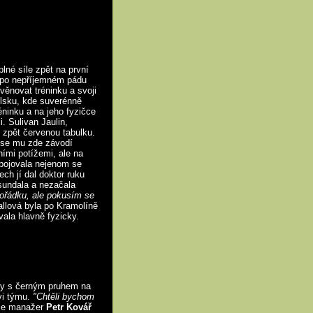
né síle zpět na první
a po nepříjemném pádu
ěnovat tréninku a svoji
olsku, kde suverénně
réninku a na jeho fyzičce
. Sulivan Jaulin,
 zpět červenou tabulku.
e se mu zde závodí
ími potížemi, ale na
bojovala nejenom se
h jí dal doktor ruku
esundala a nezačala
pořádku, ale pokusím se
allová byla po Kramolíně
vala hlavně fyzicky.
ny s černým pruhem na
vi týmu.
"Chtěli bychom
e manažer
Petr Kovář