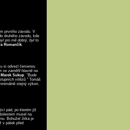
em prvního závodu. V
e do druhého závodu, kde
yl pro mě dobrý, byl to
ra Romančík
.
u si odvezl červenou
 se zaměřil hlavně na
l
Marek Sukup
.
"Bude
 stupních vítězů."
Tomáš
minimálně stejný výkon,
ící pád, po kterém již
i bolestem musel na
nu. Bohužel Jirka je
ž v pátek před