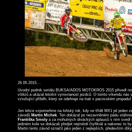
26.05.2015....
Úvodní podnik seriálu BUKSA/ADOS MOTOKROS 2015 přivedl nov
vítězů a ukázal letošní vyrovnanost jezdců. O tomto víkendu nás
vzrušující příběh, který se odehraje na trati v pacovském propadu
Jen lehce vzpomeňme na loňský rok, kdy ve třídě MX1 jel jeden z
závodů
Martin Michek
. Ten dokázal po nezaviněném pádu stáhno
Františka Smoly
a za mohutných diváckých aplausů s ním svedl st
jediném kole se dokázali předjet nejméně čtyřikrát a nakonec to byl
Martin tento závod označil jako jeden z nejlepších, především dík