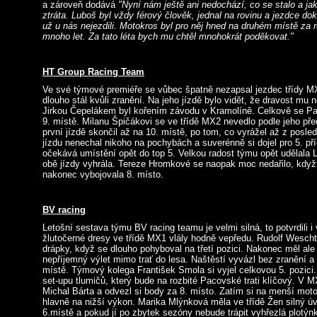
a zároveň dodává
"Nyní nám ještě ani nedochází, co se stalo a jak
ztráta. Luboš byl vždy férový člověk, jednal na rovinu a jezdce do
už u nás nejezdili. Motokros byl pro něj hned na druhém místě za 
mnoho let. Za tato léta bych mu chtěl mnohokrát poděkovat."
HT Group Racing Team
Ve své týmové premiéře se vůbec špatně nezapsal jezdec třídy MX
dlouho stál kvůli zranění. Na jeho jízdě bylo vidět, že dravost mu 
Jirkou Čepelákem byl kořením závodu v Kramolíně. Celkově se Pat
9. místě. Milanu Špičákovi se ve třídě MX2 nevedlo podle jeho př
první jízdě skončil až na 10. místě, po tom, co vyrážel až z posle
jízdu nenechal nikoho na pochybách a suverénně si dojel pro 5. p
očekává umístění opět do top 5. Velkou radost týmu opět udělala 
obě jízdy vyhrála. Tereze Hromkové se naopak moc nedařilo, kdy
nakonec vybojovala 8. místo.
BV racing
Letošní sestava týmu BV racing teamu je velmi silná, to potvrdili i
žlutočerné dresy ve třídě MX1 vlály hodně vepředu. Rudolf Weschta 
drápky, když se dlouho pohyboval na třetí pozici. Nakonec měl ale
nepříjemný výlet mimo trať do lesa. Naštěstí vyvázl bez zranění a 
místě. Týmový kolega František Smola si vyjel celkovou 5. pozici.
set-upu tlumičů, který bude na rozbité Pacovské trati klíčový. V 
Michal Bárta a odvezl si body za 8. místo. Zatím si na menší mot
hlavně na nižší výkon. Marika Mlýnková měla ve třídě Žen silný ú
6.místě a pokud jí po zbytek sezóny nebude trápit vyhřezlá plotýnk