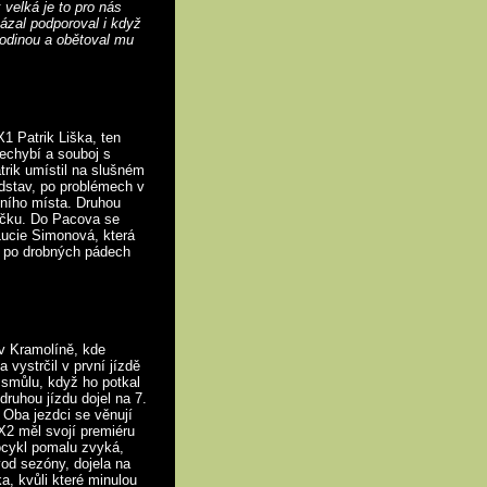
 velká je to pro nás
kázal podporoval i když
rodinou a obětoval mu
1 Patrik Liška, ten
nechybí a souboj s
rik umístil na slušném
edstav, po problémech v
dního místa. Druhou
říčku. Do Pacova se
Lucie Simonová, která
ž po drobných pádech
 v Kramolíně, kde
vystrčil v první jízdě
 smůlu, když ho potkal
druhou jízdu dojel na 7.
 Oba jezdci se věnují
MX2 měl svojí premiéru
ocykl pomalu zvyká,
vod sezóny, dojela na
a, kvůli které minulou