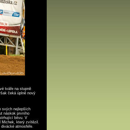
é tváře na stupně
 však čeká úplně nový
!
e svých nejlepších
ut náskok prvního
rhující bitvu. V
 Michek, který zvítězil.
y divácké atmosféře.