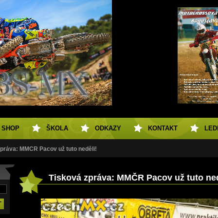
SHOP
ŠKOLA
ODKAZY
KONTAKT
LED
zpráva: MMČR Pacov už tuto neděli!
Tisková zpráva: MMČR Pacov už tuto ned