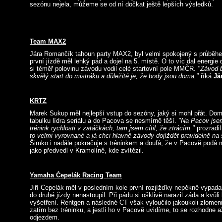
sezónu nejela, můžeme se od ní dočkat ještě lepších výsledků.
Team MAX2
Jára Romančík tahoun party MAX2, byl velmi spokojený s průběh
první jízdě měl lehký pád a dojel na 5. místě. O to víc dal energi
si téměř polovinu závodu vodil celé startovní pole MMČR.
"Závod b
skvělý start do mistráku a důležité je, že body jsou doma,"
říká
Já
KRTZ
Marek Sukup měl nejlepší vstup do sezóny, jaký si mohl přát. Dom
tabulku lídra seriálu a do Pacova se nesmírně těší.
"Na Pacov jsem
trénink rychlosti v zatáčkách, tam jsem cítil, že ztrácím,"
prozradi
to velmi vyrovnané a já chci hlavně závody dojíždět pravidelně na
Šimko i nadále pokračuje s tréninkem a doufá, že v Pacově podá 
jako předvedl v Kramolíně, kde zvítězil.
Yamaha Čepelák Racing Team
Jiří Čepelák měl v posledním kole první rozjížďky nepěkně vypadaj
do druhé jízdy nenastoupil. Při pádu si ošklivě narazil záda a kvůl
vyšetření. Rentgen a následné CT však vyloučilo jakoukoli zlomeni
zatím bez tréninku, a jestli ho v Pacově uvidíme, to se rozhodne a
odjezdem.