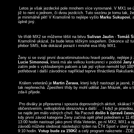
Letos je však jezdecké pole mnohem více vyrovnané. V MX1 se ú
již to není o jednom, či dvou jezdcích. Tuto sezónu je tomu tak, že
je minimálně pět! V Kramolíně to nejlépe vyšlo
Marku Sukupovi
, 
úplně jiný.
Ve třídě MX2 se můžeme těšit na bitvu
Sulivan Jaulin
-
Tomáš Š
Kramolíně ukázal, že bude letos těžkým soupeřem. Dokonce už tu
přebor SMS, kde dokázal porazit i mnohé esa třídy MX1.
Ženy si se svojí první dvacetiminutovkou hravě poradily, nejlépe ji
Lucie Simonová
, která má ale velkou konkurenci v podobě
Jany 
zatím jede s vykloubeným palcem a tak její výkon nemohl být 10
potřebovat i další závodnice například teprve třináctiletá Rakušan
Králem veteránů je
Martin Žerava
, který když nastoupí je jasné, 
tak nepřenechá. Zpestření třídy by mohl udělat Jan Mrázek, ale u t
zda-li přijede.
Pro diváky je připravena i spousta doprovodných aktivit, skákací 
občerstvením, velkoplošná obrazovka a další ... I když je pravdou
se najde jen málo volných chvil. Na Pacově
došlo k úpravě čas
kdy první závod kategorie Ženy začíná opět před polednem v 11:4
13:00 hodin nastoupí jako první třída Veterán, po ní MX2, MX1 a o
závodů můžete sledovat následující týden na ČT4 Sport v úterý ve 
9:10 hodin.
Vstup bude za 150Kč
a celý program naleznete - ZDE