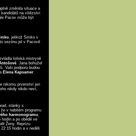
plně změnila situace a
 kandidátů na vítězství
ale Pacov může být
imko
, jelikož Šimko v
to sezónu jel v Pacově
 zvládla loňská mistryně
Antošové
. Jana bohužel
0%. Vaši podporu budou
ka
Elena Kapsamer
.
že nikomu prvenství jen
oho nikdy nikdo neví,
hrad, stánky s
, že v nabitém programu
ového harmonogramu
,
5 hodin a po obědě ve
pět Ženy. Reprízu
22:15 hodin a v neděli
.