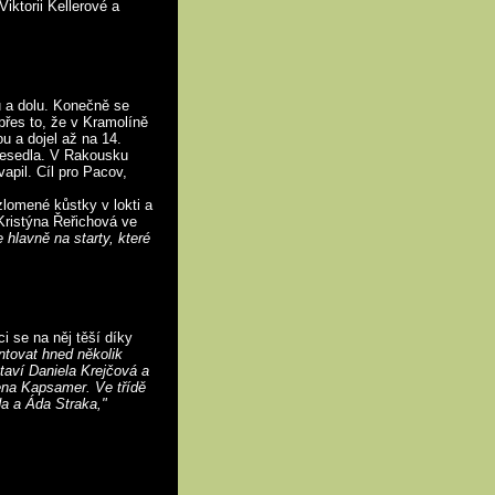
ktorii Kellerové a
 a dolu. Konečně se
přes to, že v Kramolíně
u a dojel až na 14.
 nesedla. V Rakousku
apil. Cíl pro Pacov,
omené kůstky v lokti a
Kristýna Řeřichová ve
 hlavně na starty, které
 se na něj těší díky
tovat hned několik
aví Daniela Krejčová a
lena Kapsamer. Ve třídě
a a Áda Straka,"