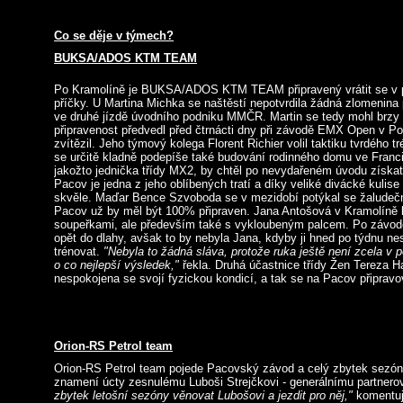
Co se děje v týmech?
BUKSA/ADOS KTM TEAM
Po Kramolíně je BUKSA/ADOS KTM TEAM připravený vrátit se v pl
příčky. U Martina Michka se naštěstí nepotvrdila žádná zlomenin
ve druhé jízdě úvodního podniku MMČR. Martin se tedy mohl brzy v
připravenost předvedl před čtrnácti dny při závodě EMX Open v P
zvítězil. Jeho týmový kolega Florent Richier volil taktiku tvrdého t
se určitě kladně podepíše také budování rodinného domu ve Francii
jakožto jednička třídy MX2, by chtěl po nevydařeném úvodu získat
Pacov je jedna z jeho oblíbených tratí a díky veliké divácké kulis
skvěle. Maďar Bence Szvoboda se v mezidobí potýkal se žaludečn
Pacov už by měl být 100% připraven. Jana Antošová v Kramolíně 
soupeřkami, ale především také s vykloubeným palcem. Po závodec
opět do dlahy, avšak to by nebyla Jana, kdyby ji hned po týdnu n
trénovat.
"Nebyla to žádná sláva, protože ruka ještě není zcela v 
o co nejlepší výsledek,"
řekla. Druhá účastnice třídy Žen Tereza H
nespokojena se svojí fyzickou kondicí, a tak se na Pacov připravo
Orion-RS Petrol team
Orion-RS Petrol team pojede Pacovský závod a celý zbytek sezó
znamení úcty zesnulému Luboši Strejčkovi - generálnímu partnero
zbytek letošní sezóny věnovat Lubošovi a jezdit pro něj,"
komentuj