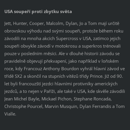
USA soupeří proti zbytku světa
Jett, Hunter, Cooper, Malcolm, Dylan, Jo a Tom mají určitě
obrovskou výhodu nad svými soupeři, protože během roku
závodili na mnoha akcích Supercross v USA, zatímco jejich
soupeři obvykle závodí v motokrosu a superkros trénovali
pouze v posledním měsíci. Ale v dlouhé historii závodu se
pravidelně objevují překvapení, jako například v loňském
roce, kdy Francouz Anthony Bourdon vyhrál hlavní závod ve
třídě SX2 a skončil na stupních vítězů třídy Prince. Již od 90.
let byli francouzští jezdci hlavními protivníky amerických
jezdců, a to nejen v Paříži, ale také v USA, kde skvěle závodili
Jean Michel Bayle, Mickael Pichon, Stephane Roncada,
Christophe Pourcel, Marvin Musquin, Dylan Ferrandis a Tom
Vialle.