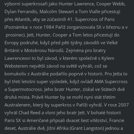
výborní superkrosaři jako Hunter Lawrence, Cooper Webb,
Dylan Ferrandis, Malcolm Stewart a Tom Vialle přicestují
přes Atlantik, aby se zúčastnili 41. Supercross of Paris
(Poznámka: v roce 1984 Paříž zorganizovala SX v březnu a v
prosinec). Jett, Hunter, Cooper a Tom letos přicestují do
Evropy podruhé, když před pěti týdny závodili ve Velké
Británii v Motokrosu Národů. Zejména pro bratry
Lawrenceovi to byl závod, v kterém společně s Kylem
Websterem největší závod na světě vyhráli, což se
komukoliv z Austrálie podařilo poprvé v historii. Pro Jetta to
byl třetí letošní super výsledek, když ovládl AMA Supercross
a Supermotocross. Jeho bratr Hunter, získal ve Státech dvě
druhá místa. Právě Hunter by se mohl nyní stát třetím
Australenem, který by superkros v Paříži vyhrál. V roce 2007
vyhrál Chad Reed a vloni jeho bratr Jett. V bohaté historii
Paris SX si Američané připsali dvacet šest vítězství, Francie
deset, Austrálie dvě, Jižní Afrika (Grant Langston) jednou a