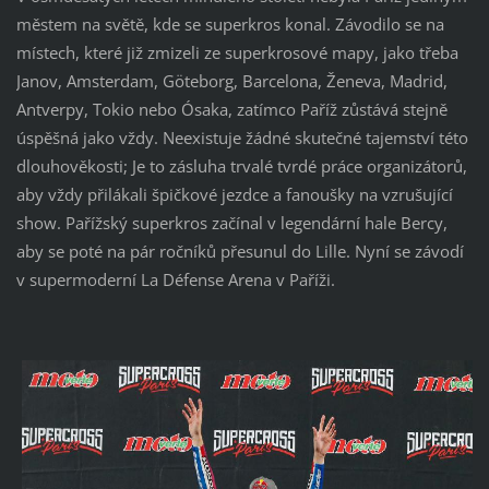
městem na světě, kde se superkros konal. Závodilo se na
místech, které již zmizeli ze superkrosové mapy, jako třeba
Janov, Amsterdam, Göteborg, Barcelona, ​​Ženeva, Madrid,
Antverpy, Tokio nebo Ósaka, zatímco Paříž zůstává stejně
úspěšná jako vždy. Neexistuje žádné skutečné tajemství této
dlouhověkosti; Je to zásluha trvalé tvrdé práce organizátorů,
aby vždy přilákali špičkové jezdce a fanoušky na vzrušující
show. Pařížský superkros začínal v legendární hale Bercy,
aby se poté na pár ročníků přesunul do Lille. Nyní se závodí
v supermoderní La Défense Arena v Paříži.