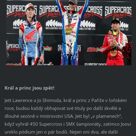
Král a princ jsou zpět!
Jett Lawrence a Jo Shimoda, král a princ z Paříže v loňském
roce, budou každý obhajovat své tituly po další skvělé a
dlouhé sezóně v mistrovství USA. Jett byl „v plamenech“,
když vyhrál 450 Supercross i SMX šampionáty, zatímco Joovi
uniklo pódium jen o pár bodů. Nejen oni dva, ale další