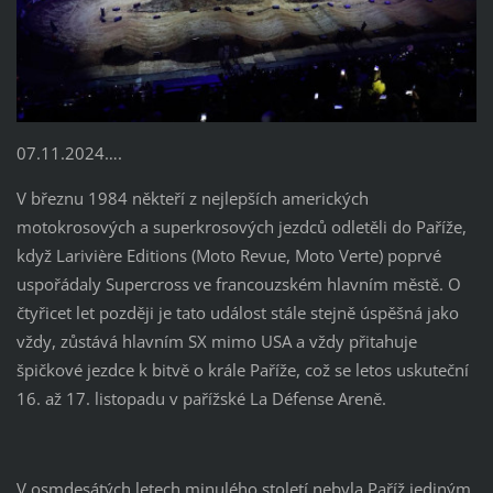
07.11.2024….
V březnu 1984 někteří z nejlepších amerických
motokrosových a superkrosových jezdců odletěli do Paříže,
když Larivière Editions (Moto Revue, Moto Verte) poprvé
uspořádaly Supercross ve francouzském hlavním městě. O
čtyřicet let později je tato událost stále stejně úspěšná jako
vždy, zůstává hlavním SX mimo USA a vždy přitahuje
špičkové jezdce k bitvě o krále Paříže, což se letos uskuteční
16. až 17. listopadu v pařížské La Défense Areně.
V osmdesátých letech minulého století nebyla Paříž jediným