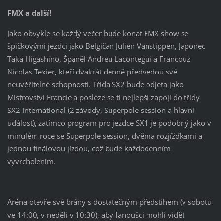
FMX a další!
Jako obvykle se každý večer bude konat FMX show se
špičkovými jezdci jako Belgičan Julien Vanstippen, Japonec
Taka Higashino, Španěl Andreu Lacontegui a Francouz
Nicolas Texier, kteří dvakrát denně předvedou své
neuvěřitelné schopnosti. Třída SX2 bude odjeta jako
Mistrovství Francie a posléze se ti nejlepší zapojí do třídy
SX2 International (2 závody, Superpole session a hlavní
událost), zatímco program pro jezdce SX1 je podobný jako v
minulém roce se Superpole session, dvěma rozjížďkami a
jednou finálovou jízdou, což bude každodenním
vyvrcholením.
Aréna otevře své brány s dostatečným předstihem (v sobotu
ve 14:00, v neděli v 10:30), aby fanoušci mohli vidět