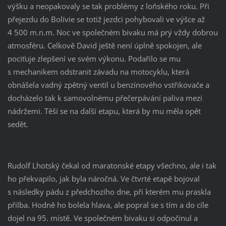
výšku a neopakovaly se tak problémy z loňského roku. Při
přejezdu do Bolívie se totiž jezdci pohybovali ve výšce až
4 500 m.n.m. Noc ve společném bivaku má prý vždy dobrou
atmosféru. Celkově David ještě není úplně spokojen, ale
pociťuje zlepšení ve svém výkonu. Podařilo se mu
s mechanikem odstranit závadu na motocyklu, která
obnášela vadný zpětný ventil u benzínového vstřikovače a
docházelo tak k samovolnému přečerpávání paliva mezi
nádržemi. Těší se na další etapu, která by mu měla opět
sedět.
Rudolf Lhotský čekal od maratonské etapy všechno, ale i tak
ho překvapilo, jak byla náročná. Ve čtvrté etapě bojoval
s následky pádu z předchozího dne, při kterém mu praskla
přilba. Hodně ho bolela hlava, ale popral se s tím a do cíle
dojel na 95. místě. Ve společném bivaku si odpočinul a