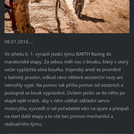
08.01.2016....
Ve středu 6. 1. vyrazili jezdci týmu BARTH Racing do
maratonské etapy. Za sebou měli noc v bivaku, který v úterý
večer vypláchla silná bouřka. Vojenský areál se proměnil
v bahnitý prostor, odkud ráno některé asistenční vozy ani
nemohly vyjet. Na pomoc tak přišla pomoc od ostatních a
postupně se bivak vyprázdnil. Ovšem jezdci se do něho po
etapě opět vrátili, aby v něm udělali základní servis
motocyklu, vyzvedli si od pořadatele věci na spaní a přespali
na start další etapy a to vše bez pomoci mechaniků a
realizačního týmu.