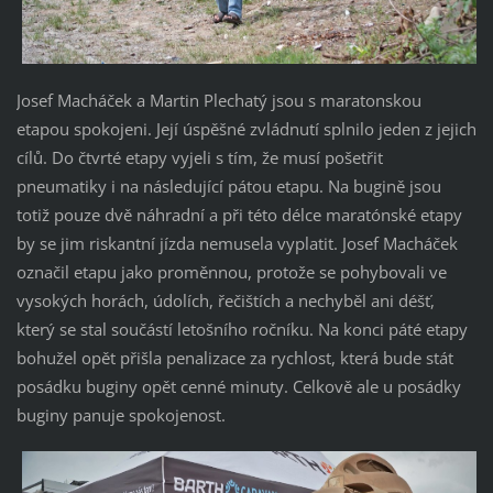
Josef Macháček a Martin Plechatý jsou s maratonskou
etapou spokojeni. Její úspěšné zvládnutí splnilo jeden z jejich
cílů. Do čtvrté etapy vyjeli s tím, že musí pošetřit
pneumatiky i na následující pátou etapu. Na bugině jsou
totiž pouze dvě náhradní a při této délce maratónské etapy
by se jim riskantní jízda nemusela vyplatit. Josef Macháček
označil etapu jako proměnnou, protože se pohybovali ve
vysokých horách, údolích, řečištích a nechyběl ani déšť,
který se stal součástí letošního ročníku. Na konci páté etapy
bohužel opět přišla penalizace za rychlost, která bude stát
posádku buginy opět cenné minuty. Celkově ale u posádky
buginy panuje spokojenost.