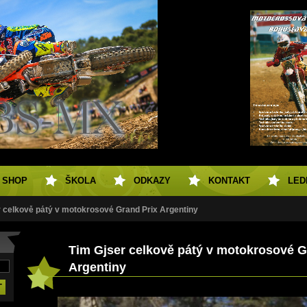
SHOP
ŠKOLA
ODKAZY
KONTAKT
LED
r celkově pátý v motokrosové Grand Prix Argentiny
Tim Gjser celkově pátý v motokrosové G
Argentiny