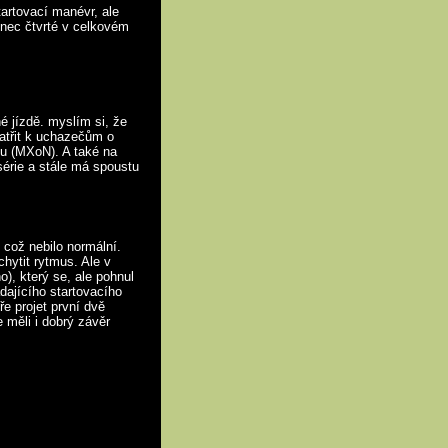
artovací manévr, ale
onec čtvrté v celkovém
é jízdě. myslím si, že
patřit k uchazečům o
u (MXoN). A také na
série a stále má spoustu
 což nebilo normální.
hytit rytmus. Ale v
o), který se, ale pohnul
adajícího startovacího
ře projet první dvě
 měli i dobrý závěr