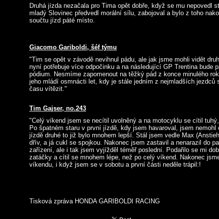
Druhá jízda nezačala pro Tima opět dobře, když se mu nepovedl st
mladý Slovinec předvedl morální sílu, zabojoval a bylo z toho nak
součtu jízd páté místo.
Giacomo Gariboldi, šéf týmu
"Tim se opět v závodě nevihnul pádu, ale jak jsme mohli vidět druh
nyní potřebuje více odpočinku a na následující GP Trentina bude 
pódium. Nesmíme zapomenout na těžký pád z konce minulého rok
jeho mládí osmnácti let, kdy je stále jedním z nejmladších jezdců 
času vítězit."
Tim Gajser, no.243
"Celý víkend jsem se necítil uvolněný a na motocyklu se cítil tuhý,
Po špatném staru v první jízdě, kdy jsem havaroval, jsem nemohl c
jízdě druhé to již bylo mnohem lepší. Stál jsem vedle Max (Anstieh
dřív, a já cukl se spojkou. Nakonec jsem zastavil a nenarazil do p
zařízení, ale i tak jsem vyjížděl téměř poslední. Podařilo se mi dob
zatáčky a cítil se mnohem lépe, než po celý víkend. Nakonec jsme
víkendu, i když jsem se v sobotu a první části neděle trápil:!
Tisková zpráva HONDA GARIBOLDI RACING