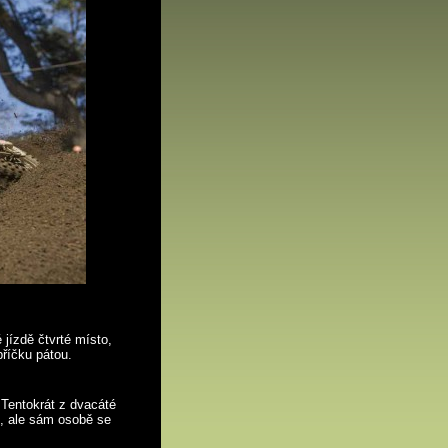
 jízdě čtvrté místo,
příčku pátou.
. Tentokrát z dvacáté
, ale sám osobě se