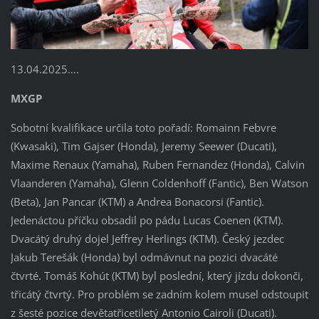
13.04.2025….
MXGP
Sobotní kvalifikace určila toto pořadí: Romainn Febvre
(Kwasaki), Tim Gajser (Honda), Jeremy Seewer (Ducati),
Maxime Renaux (Yamaha), Ruben Fernandez (Honda), Calvin
Vlaanderen (Yamaha), Glenn Coldenhoff (Fantic), Ben Watson
(Beta), Jan Pancar (KTM) a Andrea Bonacorsi (Fantic).
Jedenáctou příčku obsadil po pádu Lucas Coenen (KTM).
Dvacátý druhý dojel Jeffrey Herlings (KTM). Český jezdec
Jakub Terešák (Honda) byl odmávnut na pozici dvacáté
čtvrté. Tomáš Kohút (KTM) byl poslední, který jízdu dokonči,
třicátý čtvrtý. Pro problém se zadním kolem musel odstoupit
z šesté pozice devětatřicetiletý Antonio Cairoli (Ducati).