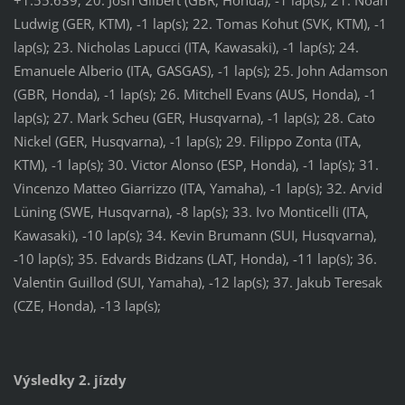
+1:55.639; 20. Josh Gilbert (GBR, Honda), -1 lap(s); 21. Noah
Ludwig (GER, KTM), -1 lap(s); 22. Tomas Kohut (SVK, KTM), -1
lap(s); 23. Nicholas Lapucci (ITA, Kawasaki), -1 lap(s); 24.
Emanuele Alberio (ITA, GASGAS), -1 lap(s); 25. John Adamson
(GBR, Honda), -1 lap(s); 26. Mitchell Evans (AUS, Honda), -1
lap(s); 27. Mark Scheu (GER, Husqvarna), -1 lap(s); 28. Cato
Nickel (GER, Husqvarna), -1 lap(s); 29. Filippo Zonta (ITA,
KTM), -1 lap(s); 30. Victor Alonso (ESP, Honda), -1 lap(s); 31.
Vincenzo Matteo Giarrizzo (ITA, Yamaha), -1 lap(s); 32. Arvid
Lüning (SWE, Husqvarna), -8 lap(s); 33. Ivo Monticelli (ITA,
Kawasaki), -10 lap(s); 34. Kevin Brumann (SUI, Husqvarna),
-10 lap(s); 35. Edvards Bidzans (LAT, Honda), -11 lap(s); 36.
Valentin Guillod (SUI, Yamaha), -12 lap(s); 37. Jakub Teresak
(CZE, Honda), -13 lap(s);
Výsledky 2. jízdy