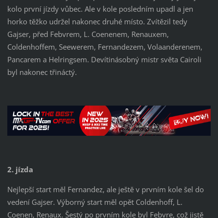
kolo první jízdy vůbec. Ale v kole posledním upadl a jen
horko těžko udržel nakonec druhé místo. Zvítězil tedy
Gajser, před Febvrem, L. Coenenem, Renauxem,
Coldenhoffem, Seewerem, Fernandezem, Volaanderenem,
Pancarem a Helringsem. Devítinásobný mistr světa Cairoli
byl nakonec třináctý.
2. jízda
Nejlepší start měl Fernandez, ale ještě v prvním kole šel do
vedení Gajser. Výborný start měl opět Coldenhoff, L.
Coenen, Renaux. Šestý po prvním kole byl Febvre, což jistě