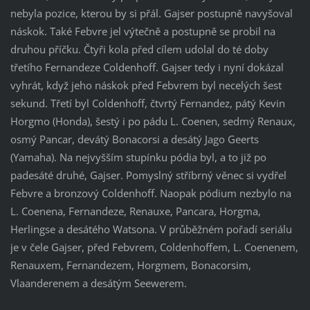
nebyla pozice, kterou by si přál. Gajser postupně navyšoval
náskok. Také Febvre jel výtečně a postupně se probil na
druhou příčku. Čtyři kola před cílem udolal do té doby
třetího Fernandeze Coldenhoff. Gajser tedy i nyní dokázal
vyhrát, když jeho náskok před Febvrem byl necelých šest
sekund. Třetí byl Coldenhoff, čtvrtý Fernandez, pátý Kevin
Horgmo (Honda), šestý i po pádu L. Coenen, sedmý Renaux,
osmý Pancar, devátý Bonacorsi a desátý Jago Geerts
(Yamaha). Na nejvyšším stupínku pódia byl, a to již po
padesáté druhé, Gajser. Pomyslný stříbrný věnec si vydřel
Febvre a bronzový Coldenhoff. Naopak pódium nezbylo na
L. Coenena, Fernandeze, Renauxe, Pancara, Horgma,
Herlingse a desátého Watsona. V průběžném pořadí seriálu
je v čele Gajser, před Febvrem, Coldenhoffem, L. Coenenem,
Renauxem, Fernandezem, Horgmem, Bonacorsim,
Vlaanderenem a desátým Seewerem.