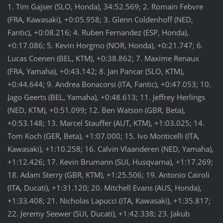
1. Tim Gajser (SLO, Honda), 34:52.569; 2. Romain Febvre
(FRA, Kawasaki), +0:05.958; 3. Glenn Coldenhoff (NED,
Fantic), +0:08.216; 4. Ruben Fernandez (ESP, Honda),
+0:17.086; 5. Kevin Horgmo (NOR, Honda), +0:21.747; 6.
Lucas Coenen (BEL, KTM), +0:38.862; 7. Maxime Renaux
(FRA, Yamaha), +0:43.142; 8. Jan Pancar (SLO, KTM),
+0:44.644; 9. Andrea Bonacorsi (ITA, Fantic), +0:47.053; 10.
Jago Geerts (BEL, Yamaha), +0:48.613; 11. Jeffrey Herlings
(NED, KTM), +0:51.099; 12. Ben Watson (GBR, Beta),
+0:53.148; 13. Marcel Stauffer (AUT, KTM), +1:03.025; 14.
Tom Koch (GER, Beta), +1:07.000; 15. Ivo Monticelli (ITA,
Kawasaki), +1:10.258; 16. Calvin Vlaanderen (NED, Yamaha),
+1:12.426; 17. Kevin Brumann (SUI, Husqvarna), +1:17.269;
18. Adam Sterry (GBR, KTM), +1:25.506; 19. Antonio Cairoli
(ITA, Ducati), +1:31.120; 20. Mitchell Evans (AUS, Honda),
+1:33.408; 21. Nicholas Lapucci (ITA, Kawasaki), +1:35.817;
22. Jeremy Seewer (SUI, Ducati), +1:42.338; 23. Jakub