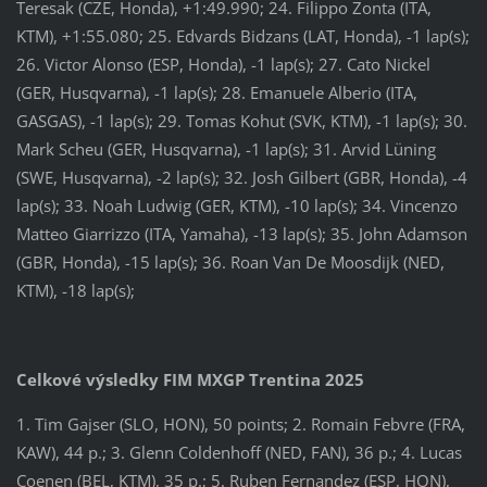
Teresak (CZE, Honda), +1:49.990; 24. Filippo Zonta (ITA,
KTM), +1:55.080; 25. Edvards Bidzans (LAT, Honda), -1 lap(s);
26. Victor Alonso (ESP, Honda), -1 lap(s); 27. Cato Nickel
(GER, Husqvarna), -1 lap(s); 28. Emanuele Alberio (ITA,
GASGAS), -1 lap(s); 29. Tomas Kohut (SVK, KTM), -1 lap(s); 30.
Mark Scheu (GER, Husqvarna), -1 lap(s); 31. Arvid Lüning
(SWE, Husqvarna), -2 lap(s); 32. Josh Gilbert (GBR, Honda), -4
lap(s); 33. Noah Ludwig (GER, KTM), -10 lap(s); 34. Vincenzo
Matteo Giarrizzo (ITA, Yamaha), -13 lap(s); 35. John Adamson
(GBR, Honda), -15 lap(s); 36. Roan Van De Moosdijk (NED,
KTM), -18 lap(s);
Celkové výsledky FIM MXGP Trentina 2025
1. Tim Gajser (SLO, HON), 50 points; 2. Romain Febvre (FRA,
KAW), 44 p.; 3. Glenn Coldenhoff (NED, FAN), 36 p.; 4. Lucas
Coenen (BEL, KTM), 35 p.; 5. Ruben Fernandez (ESP, HON),