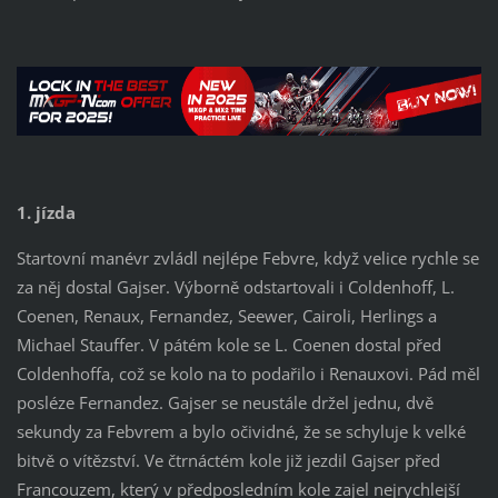
1. jízda
Startovní manévr zvládl nejlépe Febvre, když velice rychle se
za něj dostal Gajser. Výborně odstartovali i Coldenhoff, L.
Coenen, Renaux, Fernandez, Seewer, Cairoli, Herlings a
Michael Stauffer. V pátém kole se L. Coenen dostal před
Coldenhoffa, což se kolo na to podařilo i Renauxovi. Pád měl
posléze Fernandez. Gajser se neustále držel jednu, dvě
sekundy za Febvrem a bylo očividné, že se schyluje k velké
bitvě o vítězství. Ve čtrnáctém kole již jezdil Gajser před
Francouzem, který v předposledním kole zajel nejrychlejší