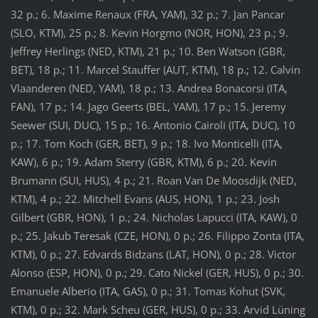
32 p.; 6. Maxime Renaux (FRA, YAM), 32 p.; 7. Jan Pancar
(SLO, KTM), 25 p.; 8. Kevin Horgmo (NOR, HON), 23 p.; 9.
Jeffrey Herlings (NED, KTM), 21 p.; 10. Ben Watson (GBR,
BET), 18 p.; 11. Marcel Stauffer (AUT, KTM), 18 p.; 12. Calvin
Vlaanderen (NED, YAM), 18 p.; 13. Andrea Bonacorsi (ITA,
FAN), 17 p.; 14. Jago Geerts (BEL, YAM), 17 p.; 15. Jeremy
Seewer (SUI, DUC), 15 p.; 16. Antonio Cairoli (ITA, DUC), 10
p.; 17. Tom Koch (GER, BET), 9 p.; 18. Ivo Monticelli (ITA,
KAW), 6 p.; 19. Adam Sterry (GBR, KTM), 6 p.; 20. Kevin
Brumann (SUI, HUS), 4 p.; 21. Roan Van De Moosdijk (NED,
KTM), 4 p.; 22. Mitchell Evans (AUS, HON), 1 p.; 23. Josh
Gilbert (GBR, HON), 1 p.; 24. Nicholas Lapucci (ITA, KAW), 0
p.; 25. Jakub Teresak (CZE, HON), 0 p.; 26. Filippo Zonta (ITA,
KTM), 0 p.; 27. Edvards Bidzans (LAT, HON), 0 p.; 28. Victor
Alonso (ESP, HON), 0 p.; 29. Cato Nickel (GER, HUS), 0 p.; 30.
Emanuele Alberio (ITA, GAS), 0 p.; 31. Tomas Kohut (SVK,
KTM), 0 p.; 32. Mark Scheu (GER, HUS), 0 p.; 33. Arvid Lüning