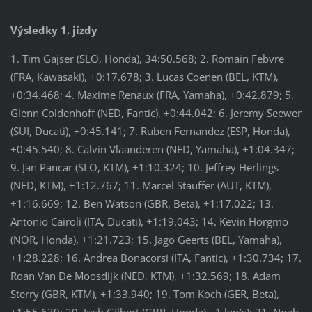
Výsledky 1. jízdy
1. Tim Gajser (SLO, Honda), 34:50.568; 2. Romain Febvre
(FRA, Kawasaki), +0:17.678; 3. Lucas Coenen (BEL, KTM),
+0:34.468; 4. Maxime Renaux (FRA, Yamaha), +0:42.879; 5.
Glenn Coldenhoff (NED, Fantic), +0:44.042; 6. Jeremy Seewer
(SUI, Ducati), +0:45.141; 7. Ruben Fernandez (ESP, Honda),
+0:45.540; 8. Calvin Vlaanderen (NED, Yamaha), +1:04.347;
9. Jan Pancar (SLO, KTM), +1:10.324; 10. Jeffrey Herlings
(NED, KTM), +1:12.767; 11. Marcel Stauffer (AUT, KTM),
+1:16.669; 12. Ben Watson (GBR, Beta), +1:17.022; 13.
Antonio Cairoli (ITA, Ducati), +1:19.043; 14. Kevin Horgmo
(NOR, Honda), +1:21.723; 15. Jago Geerts (BEL, Yamaha),
+1:28.228; 16. Andrea Bonacorsi (ITA, Fantic), +1:30.734; 17.
Roan Van De Moosdijk (NED, KTM), +1:32.569; 18. Adam
Sterry (GBR, KTM), +1:33.940; 19. Tom Koch (GER, Beta),