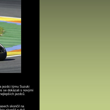
a jezdci týmu Suzuki
es se dokázali s novými
nejlepších jezdců.
asech skončil na
leix skončil o dvě