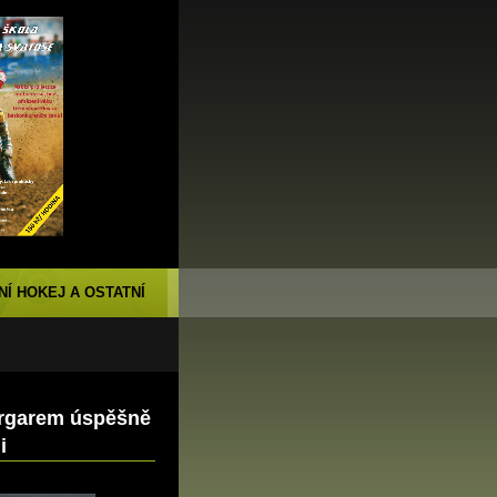
NÍ HOKEJ A OSTATNÍ
argarem úspěšně
i