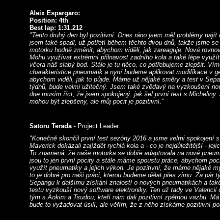
Aleix Espargaro:
Position: 4th
Best lap: 1:31.212
"Tento druhý den byl pozitivní. Dnes ráno jsem měl problémy najít
jsem také spadl, už potřetí během těchto dvou dnů, takže jsme s
motorku hodně změnit, abychom viděli, jak zareaguje. Nová rovnová
Mohu využívat extrémní přilnavost zadního kola a také lépe využít 
včera náš slabý bod. Stále je tu něco, co potřebujeme zlepšit. Vím
charakteristice pneumatik a nyní budeme aplikovat modifikace v ge
abychom viděli, jak to půjde. Máme už nějaké směry a test v Sepa
týdnů, bude velmi užitečný. Jsem také zvědavý na vyzkoušení no
dne musím říct, že jsem spokojený, jak šel první test s Micheliny. 
mohou být zlepšeny, ale můj pocit je pozitivní."
Satoru Terada
- Project Leader:
"Konečně skončil první test sezóny 2016 a jsme velmi spokojení s
Maverick dokázali zajíždět rychlá kola a - co je nejdůležitější - jejic
To znamená, že naše motorka se dobře adaptovala na nové pneum
jsou to jen první pocity a stále máme spoustu práce, abychom pocho
využít pneumatiky a jejich výkon. Je pozitivní, že máme nějaké m
to je dobré pro naši práci, kterou budeme dělat přes zimu. Za pár 
Sepangu k dalšímu získání znalostí o nových pneumatikách a také
testu vyzkouší nový software elektroniky. Ten už tady ve Valencii 
tým s Aokim a Tsudou, kteří nám dali pozitivní zpětnou vazbu. Má 
bude to vyžadovat úsilí, ale věřím, že z něho získáme pozitivní po