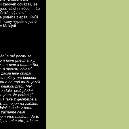
i zároveň dokázali, že
jsou všichni vědomi, že
 čeká i vývojové
 potřeba zlepšit. Kvůli
t, který vypukne ještě
v Malajsii.
vání a mé pocity se
enom nové pneumatiky,
cit s nimi a musím říct,
, a spoustu oblastí,
 začali lépe chápat
rvní plány pro budoucí
tu a na trati můžu jezdit
ě nějakou práci. Měl
 stalo, proč přední
u je to, že potřebují
u a také z geometrie a
t. Jsme jen na začátku
alajsii bude v tomto
e začneme dělat
em více nadšení. Je to
ě, ale také víte, kde se