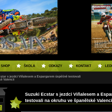
SHOP
ŠKOLA
ODKAZY
KONTAKT
LED
star s jezdci Viñalesem a Espargarem úspěšně testovali
é Valencii
Suzuki Ecstar s jezdci Viñalesem a Esp
testovali na okruhu ve španělské Valenci