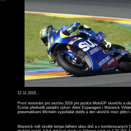
12.11.2015....
První testování pro sezónu 2016 pro jezdce MotoGP skončilo a ob
Ecstar předvedli parádní výkon. Aleix Esparagaro i Maverick Viñal
pneumatikami Michelin vypořádat dobře a den ukončili mezi pěticí 
Maverick měl skvělé tempo během obou dnů a v kombinovaných č
druhém místě, když dokázal okruh ve Valencii zajet za 1:31,163. A