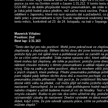
pozice za ním na čtvrtém místě s časem 1:31,212. V tomto testu s
GSX-RR se dá dobře přizpůsobit novým pneumatikám, ale stále si 
je čeká ještě hodně práce předtím, než začne nová sezóna. Práce
oddělení v Japonsku, které má nyní spoustu dat a požadavků, co je
další práci s pneumatikami si tým Suzuki naplánoval soukromý tes
tento měsíc, konkrétně od 23. do 24. listopadu, na trati v Sepangu 
Maverick Viñales:
Position: 2nd
Best lap: 1:31.163
"Tento den byl pro nás pozitivní. Mohli jsme pokračovat ve zlepšo
zlepšovaly a zlepšovaly. Během těchto dvou dní jsme testovali j
protože byly pro mě úplně nové a potřeboval jsem se zaměřit na po
že se cítím velmi pohodlně. Stále máme spoustu věcí, které udělat
které mohou být zlepšeny, ale tohle je pozitivní, protože jsme dnes
některé chování motorky s těmito pneumatikami a udělali nějaké p
vývoj. Grip na zadku je velmi pozitivní, dává mi mnohem větší jisto
v jiných stopách, které preferuji. Přední pneumatika potřebuje ješt
jsem nějaké pády během těchto dvou dnů a musíme pochopit, co se
pneumatika ztratila přilnavost. Náš pocit je, že zvláštností Michelin
dostat větší váhu na předek, což může přijít od mého jízdního styl
nastavení. Samozřejmě, že se toho stále potřebujeme hodně nauči
našeho chápání a určitě budeme muset jít víc do hloubky. Test v M
smyslu zásadní. Budou to pro nás dva velmi užitečné dny, protož
významnější zásahy do nastavení. Dnešní výsledek mi dává mnoh
dobré, když cítíte, že jste odvedli spoustu práce, cítíte se pohodln
můžete zlepšit."