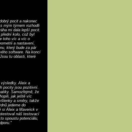
 dobrý pocit a nakonec
e s mým týmem rozhodli
ha mi dala lepší pocit.
přední kolo, což byl
e toho víc a víc o
ometrii a nastavení,
nu, který bude za pár
vého software. Na konci
Jsou tu oblasti, které
 výsledky. Aleix a
h pocity jsou pozitivní.
atiky. Samozřejmě, že
pili, jak ještě víc
yšlenky a směry, takže
týdnů jedeme do
 si Aleix a Maverick v
otestoval náš testovací
to spoustu potenciálu,
dporu."