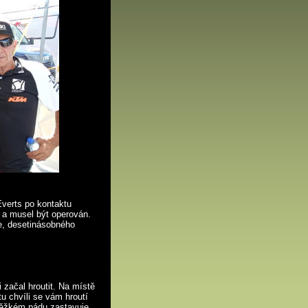
verts po kontaktu
 a musel být operován.
ce, desetinásobného
 začal hroutit. Na místě
tu chvíli se vám hroutí
k těžkém pádu zastavuje