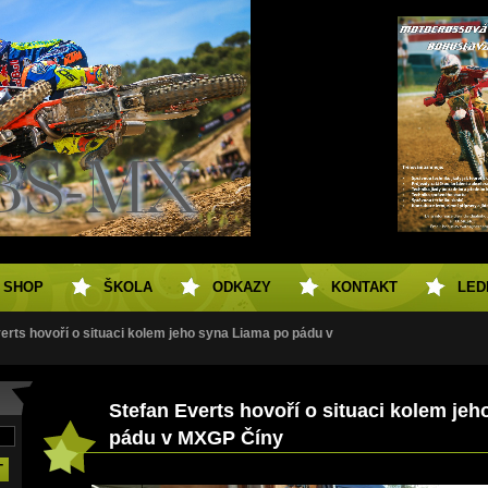
SHOP
ŠKOLA
ODKAZY
KONTAKT
LED
erts hovoří o situaci kolem jeho syna Liama po pádu v
Stefan Everts hovoří o situaci kolem je
pádu v MXGP Číny