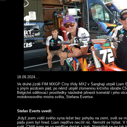
18.09.2024....
Ve druhé jízdě FIM MXGP Číny třídy MX2 v Šanghaji utrpěl Liam E
s jiným jezdcem pád, po němž utrpěl zlomeninu krčního obratle C5
Belgické sdělovací prostředky následně přinesli kometář i jeho ot
motokrosového mistra světa, Stefana Evertse.
Stefan Everts uvedl:
„Když jsem viděl svého syna ležet bez pohybu na zemi, svět se mi
pádu jsem byl hned. Liam nejdříve necítil nic. Nemohl se hýbat. V 
svět. Chtěl jsem jej co nejdříve dostat z trati. Normálně se po ta