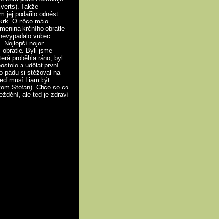
Everts). Takže
 jej podařilo odnést
o krk. O něco málo
menina krčního obratle
o nevypadalo vůbec
. Nejlepší nejen
 obratle. Byli jsme
terá proběhla ráno, byl
ostele a udělat první
Po pádu si stěžoval na
Teď musí Liam být
ěvem Stefan). Chce se co
eždění, ale teď je zdraví