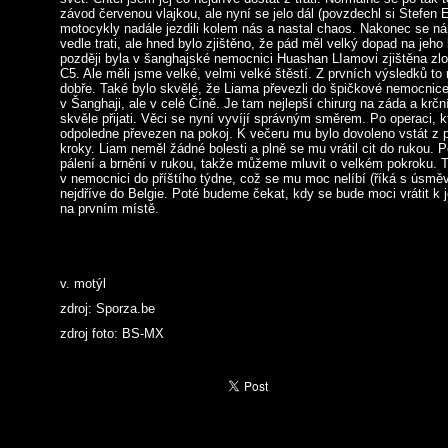
závod červenou vlajkou, ale nyní se jelo dál (povzdechl si Stefen 
motocykly nadále jezdili kolem nás a nastal chaos. Nakonec se nám
vedle trati, ale hned bylo zjištěno, že pád měl velký dopad na jeh
později byla v šanghajské nemocnici Huashan LIamovi zjištěna zlo
C5. Ale měli jsme velké, velmi velké štěstí. Z prvních výsledků t
dobře. Také bylo skvělé, že Liama převezli do špičkové nemocnice
v Šanghaji, ale v celé Číně. Je tam nejlepší chirurg na záda a krční
skvěle přijati. Věci se nyní vyvíjí správným směrem. Po operaci, k
odpoledne převezen na pokoj. K večeru mu bylo dovoleno vstát z p
kroky. Liam neměl žádné bolesti a plně se mu vrátil cit do rukou. 
pálení a brnění v rukou, takže můžeme mluvit o velkém pokroku. 
v nemocnici do příštího týdne, což se mu moc nelíbí (říká s úsm
nejdříve do Belgie. Poté budeme čekat, kdy se bude moci vrátit k j
na prvním místě.
v. motýl
zdroj: Sporza.be
zdroj foto: BS-MX