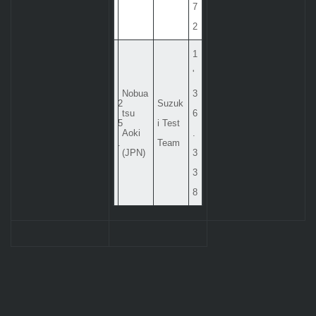
7
2
1
'
Nobua
3
2
Suzuk
tsu
6
5
i Test
Aoki
.
.
Team
(JPN)
3
3
8