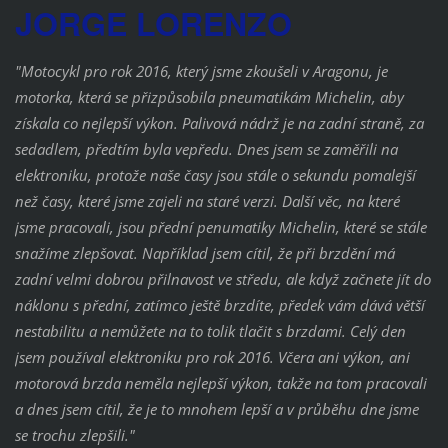
JORGE LORENZO
"Motocykl pro rok 2016, který jsme zkoušeli v Aragonu, je
motorka, která se přizpůsobila pneumatikám Michelin, aby
získala co nejlepší výkon. Palivová nádrž je na zadní straně, za
sedadlem, předtím byla vepředu. Dnes jsem se zaměřili na
elektroniku, protože naše časy jsou stále o sekundu pomalejší
než časy, které jsme zajeli na staré
verzi. Další věc, na které
jsme pracovali, jsou přední penumatiky Michelin, které se stále
snažíme zlepšovat. Například jsem cítil, že při brzdění má
zadní velmi dobrou přilnavost ve středu, ale když začnete jít do
náklonu s přední, zatímco ještě brzdíte, předek vám dává větší
nestabilitu a nemůžete na to tolik tlačit s brzdami. Celý den
jsem používal elektroniku pro rok 2016. Včera ani výkon, ani
motorová brzda neměla nejlepší
výkon, takže na tom pracovali
a dnes jsem cítil, že je to mnohem lepší a v průběhu dne jsme
se trochu zlepšili."