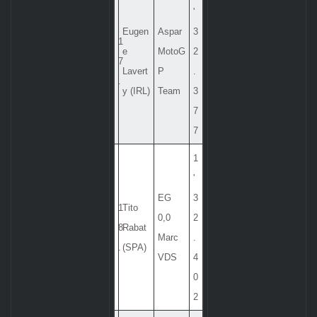
'
Eugen
Aspar
3
1
e
MotoG
2
7
Lavert
P
.
.
y (IRL)
Team
3
7
7
1
'
EG
3
1
Tito
0,0
2
8
Rabat
Marc
.
.
(SPA)
VDS
4
0
2