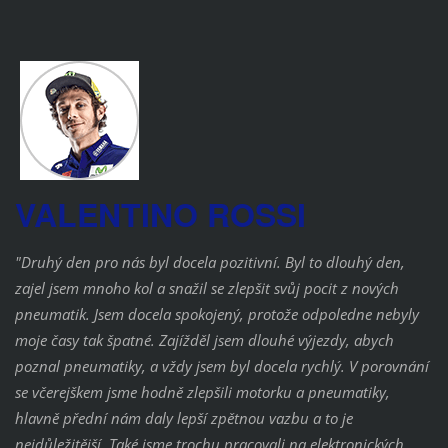
VALENTINO ROSSI
"Druhý den pro nás byl docela pozitivní. Byl to dlouhý den,
zajel jsem mnoho kol a snažil se zlepšit svůj pocit z nových
pneumatik. Jsem docela spokojený, protože odpoledne nebyly
moje časy tak špatné. Zajížděl jsem dlouhé výjezdy, abych
poznal pneumatiky, a vždy jsem byl docela rychlý. V porovnání
se včerejškem jsme hodně zlepšili motorku a pneumatiky,
hlavně přední nám daly lepší
zpětnou vazbu a to je
nejdůležitější. Také jsme trochu pracovali na elektronických