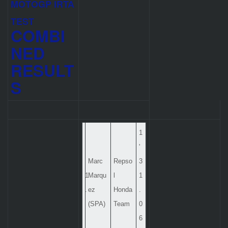
MOTOGP IRTA
TEST
COMBI
NED
RESULT
S
1
'
Marc
Repso
3
1
Marqu
l
1
.
ez
Honda
.
(SPA)
Team
0
6