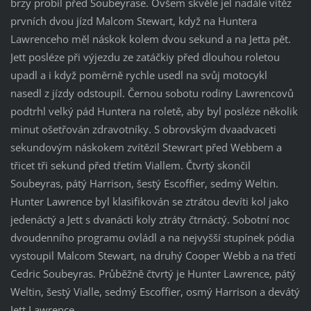
brzy probil před Soubeyrase. Ovšem skvěle jel nadále vítěz
prvních dvou jízd Malcom Stewart, když na Huntera
Lawrenceho měl náskok kolem dvou sekund a na Jetta pět.
Jett posléze při výjezdu ze zatáčkiy před dlouhou roletou
upadl a i když poměrně rychle usedl na svůj motocykl
nasedl z jízdy odstoupil. Černou sobotu rodiny Lawrencovů
podtrhl velký pád Huntera na roletě, aby byl posléze několik
minut ošetřován zdravotníky. S obrovským dvaadvaceti
sekundovým náskokem zvítězil Stewrart před Webbem a
třicet tři sekund před třetím Viallem. Čtvrtý skončil
Soubeyras, pátý Harrison, šestý Escoffier, sedmý Weltin.
Hunter Lawrence byl klasifikován se ztrátou devíti kol jako
jedenáctý a Jett s dvanácti koly ztráty čtrnáctý. Sobotní noc
dvoudenního programu ovládl a na nejvyšší stupínek pódia
vystoupil Malcom Stewart, na druhý Cooper Webb a na třetí
Cedric Soubeyras. Průběžně čtvrtý je Hunter Lawrence, pátý
Weltin, šestý Vialle, sedmý Escoffier, osmý Harrison a devátý
Jett Lawrence.