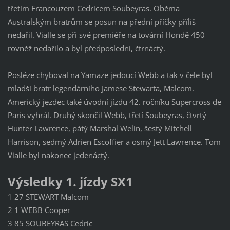
třetím Francouzem Cedricem Soubeyras. Oběma
Australským bratrům se posun na přední příčky příliš
nedařil. Vialle se při své premiéře na tovární Hondě 450
rovněž nedařilo a byl předposlední, čtrnáctý.
Posléze chyboval na Yamaze jedoucí Webb a tak v čele byl
mladší bratr legendárního Jamese Stewarta, Malcom.
Americký jezdec také úvodní jízdu 42. ročníku Supercross de
Paris vyhrál. Druhý skončil Webb, třetí Soubeyras, čtvrtý
Hunter Lawrence, pátý Marshal Welin, šestý Mitchell
Harrison, sedmý Adrien Escoffier a osmý Jett Lawrence. Tom
Vialle byl nakonec jedenáctý.
Výsledky 1. jízdy SX1
1 27 STEWART Malcom
2 1 WEBB Cooper
3 85 SOUBEYRAS Cedric