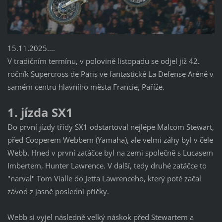
15.11.2025....
V tradičním termínu, v polovině listopadu se odjel již 42.
ročník Supercross de Paris ve fantastické La Defense Aréně v
samém centru hlavního města Francie, Paříže.
1. jízda SX1
Do první jízdy třídy SX1 odstartoval nejlépe Malcom Stewart,
před Cooperem Webbem (Yamaha), ale velmi záhy byl v čele
Webb. Hned v první zatáčce byl na zemi společně s Lucasem
Imbertem, Hunter Lawrence. V další, tedy druhé zatáčce to
"narval" Tom Vialle do Jetta Lawrenceho, který poté začal
závod z jasně poslední příčky.
Webb si vyjel následně velký náskok před Stewartem a