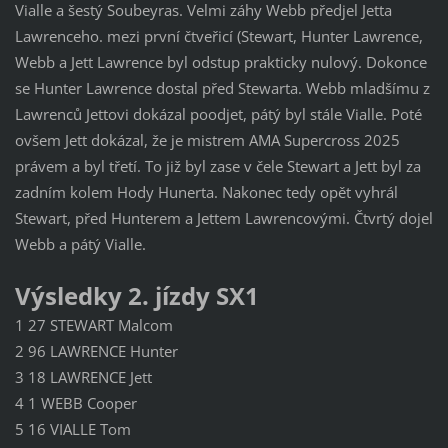
Vialle a šestý Soubeyras. Velmi záhy Webb předjel Jetta
Lawrenceho. mezi první čtveřicí (Stewart, Hunter Lawrence,
Webb a Jett Lawrence byl odstup prakticky nulový. Dokonce
se Hunter Lawrence dostal před Stewarta. Webb mladšímu z
Lawrenců Jettovi dokázal poodjet, pátý byl stále Vialle. Poté
ovšem Jett dokázal, že je mistrem AMA Supercross 2025
právem a byl třetí. To již byl zase v čele Stewart a Jett byl za
zadním kolem Hody Hunerta. Nakonec tedy opět vyhrál
Stewart, před Hunterem a Jettem Lawrencovými. Čtvrtý dojel
Webb a pátý Vialle.
Výsledky 2. jízdy SX1
1 27 STEWART Malcom
2 96 LAWRENCE Hunter
3 18 LAWRENCE Jett
4 1 WEBB Cooper
5 16 VIALLE Tom