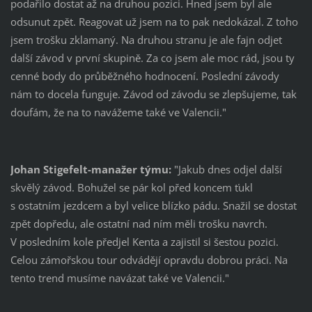
podařilo dostat až na druhou pozici. Hned jsem byl ale
odsunut zpět. Reagovat už jsem na to pak nedokázal. Z toho
jsem trošku zklamaný. Na druhou stranu je ale fajn odjet
další závod v první skupině. Za co jsem ale moc rád, jsou ty
cenné body do průběžného hodnocení. Poslední závody
nám to docela funguje. Závod od závodu se zlepšujeme, tak
doufám, že na to navážeme také ve Valencii."
Johan Stigefelt-manažer týmu:
"Jakub dnes odjel další
skvělý závod. Bohužel se pár kol před koncem ťukl
s ostatním jezdcem a byl velice blízko pádu. Snažil se dostat
zpět dopředu, ale ostatní nad ním měli trošku navrch.
V posledním kole předjel Kenta a zajistil si šestou pozici.
Celou zámořskou tour odvádějí opravdu dobrou práci. Na
tento trend musíme navázat také ve Valencii."