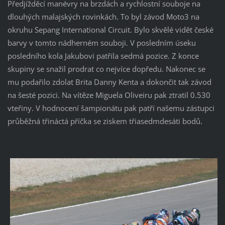
Předjížděcí manévry na brzdách a rychlostní souboje na
dlouhých malajských rovinkách. To byl závod Moto3 na
okruhu Sepang International Circuit. Bylo skvělé vidět české
barvy v tomto nádherném souboji. V posledním úseku
posledního kola Jakubovi patřila sedmá pozice. Z konce
skupiny se snažil prodrat co nejvíce dopředu. Nakonec se
mu podařilo zdolat Brita Danny Kenta a dokončit tak závod
na šesté pozici. Na vítěze Miguela Oliveiru pak ztratil 0.530
vteřiny. V hodnocení šampionátu pak patří našemu zástupci
průběžná třináctá příčka se ziskem třiasedmdesáti bodů.