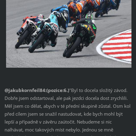
@jakubkornfeil84:(pozice:6
.)
"Byl to docela složitý závod.
Dobře jsem odstartoval, ale pak jezdci docela dost zrychlili.
Měl jsem co dělat, abych v té přední skupině zůstal. Osm kol
před cílem jsem se snažil nastudovat, kde bych mohl být
lepší a případně v závěru zaútočit. Nebudeme si nic
nalhávat, moc takových míst nebylo. Jednou se mně