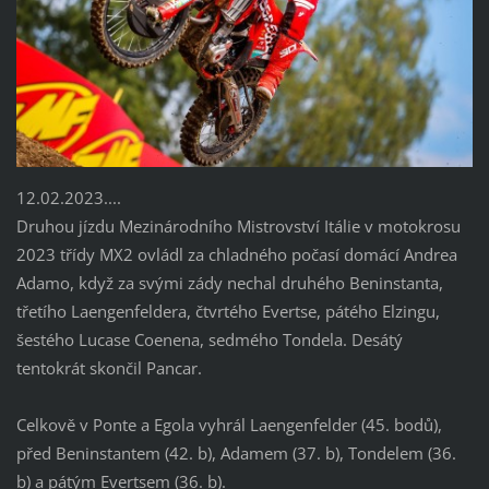
12.02.2023....
Druhou jízdu Mezinárodního Mistrovství Itálie v motokrosu
2023 třídy MX2 ovládl za chladného počasí domácí Andrea
Adamo, když za svými zády nechal druhého Beninstanta,
třetího Laengenfeldera, čtvrtého Evertse, pátého Elzingu,
šestého Lucase Coenena, sedmého Tondela. Desátý
tentokrát skončil Pancar.
Celkově v Ponte a Egola vyhrál Laengenfelder (45. bodů),
před Beninstantem (42. b), Adamem (37. b), Tondelem (36.
b) a pátým Evertsem (36. b).