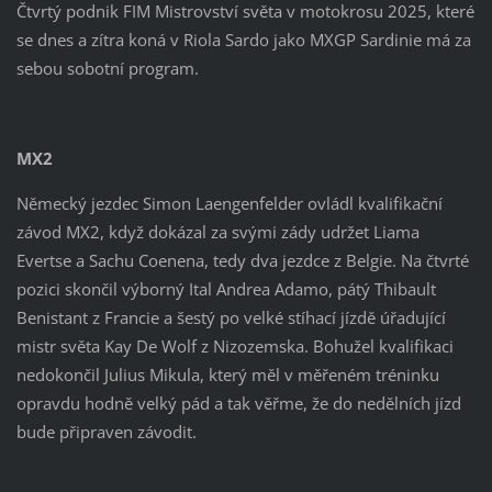
Čtvrtý podnik FIM Mistrovství světa v motokrosu 2025, které
se dnes a zítra koná v Riola Sardo jako MXGP Sardinie má za
sebou sobotní program.
MX2
Německý jezdec Simon Laengenfelder ovládl kvalifikační
závod MX2, když dokázal za svými zády udržet Liama
Evertse a Sachu Coenena, tedy dva jezdce z Belgie. Na čtvrté
pozici skončil výborný Ital Andrea Adamo, pátý Thibault
Benistant z Francie a šestý po velké stíhací jízdě úřadující
mistr světa Kay De Wolf z Nizozemska. Bohužel kvalifikaci
nedokončil Julius Mikula, který měl v měřeném tréninku
opravdu hodně velký pád a tak věřme, že do nedělních jízd
bude připraven závodit.