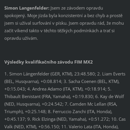
Simon Langenfelder:
Jsem ze závodem opravdu
spokojený. Moje jízda byla konzistentní a bez chyb a prostě
jsem si užíval surfování v písku. Jsem opravdu rád, že mohu
začít víkend takto v těchto těžkých podmínkách a trať si
opravdu užívám.
Výsledky kvalifikačního závodu FIM MX2
1. Simon Längenfelder (GER, KTM), 23:48.580; 2. Liam Everts
(BEL, Husqvarna), +0:08.814; 3. Sacha Coenen (BEL, KTM),
+0:15.043; 4. Andrea Adamo (ITA, KTM), +0:18.914; 5.
Thibault Benistant (FRA, Yamaha), +0:19.830; 6. Kay de Wolf
(NED, Husqvarna), +0:24.542; 7. Camden Mc Lellan (RSA,
Triumph), +0:25.148; 8. Ferruccio Zanchi (ITA, Honda),
+0:45.137; 9. Rick Elzinga (NED, Yamaha), +0:51.272; 10. Cas
Valk (NED, KTM), +0:56.150; 11. Valerio Lata (ITA, Honda),