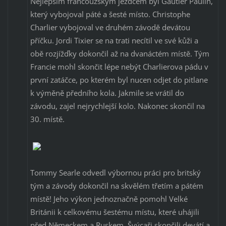
Nejlepším francouzským jezdcem byl Gautier Paulin,
který vybojoval páté a šesté místo. Christophe
Charlier vybojoval ve druhém závodě devátou
příčku. Jordi Tixier se na trati necítil ve své kůži a
obě rozjížďky dokončil až na dvanáctém místě. Tým
Francie mohl skončit lépe nebýt Charlierova pádu v
první zatáčce, po kterém byl nucen odjet do pitlane
k výměně předního kola. Jakmile se vrátil do
závodu, zajel nejrychlejší kolo. Nakonec skončil na
30. místě.
Tommy Searle odvedl výbornou práci pro britský
tým a závody dokončil na skvělém třetím a pátém
místě! Jeho výkon jednoznačně pomohl Velké
Británii k celkovému šestému místu, které uhájili
před Německem a Ruskem. Švýcaři skončili devátí a