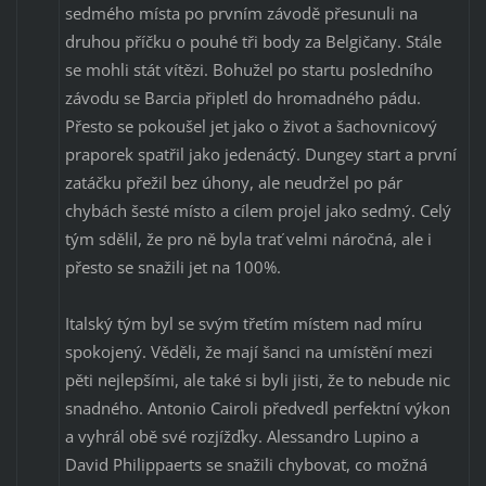
sedmého místa po prvním závodě přesunuli na
druhou příčku o pouhé tři body za Belgičany. Stále
se mohli stát vítězi. Bohužel po startu posledního
závodu se Barcia připletl do hromadného pádu.
Přesto se pokoušel jet jako o život a šachovnicový
praporek spatřil jako jedenáctý. Dungey start a první
zatáčku přežil bez úhony, ale neudržel po pár
chybách šesté místo a cílem projel jako sedmý. Celý
tým sdělil, že pro ně byla trať velmi náročná, ale i
přesto se snažili jet na 100%.
Italský tým byl se svým třetím místem nad míru
spokojený. Věděli, že mají šanci na umístění mezi
pěti nejlepšími, ale také si byli jisti, že to nebude nic
snadného. Antonio Cairoli předvedl perfektní výkon
a vyhrál obě své rozjížďky. Alessandro Lupino a
David Philippaerts se snažili chybovat, co možná