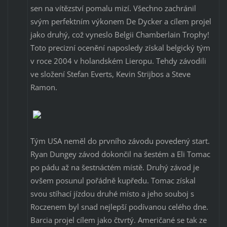
sen na vítězství pomalu mizí. Všechno zachránil
svým perfektním výkonem De Dycker a cílem projel
jako druhý, což vyneslo Belgii Chamberlain Trophy!
Toto precizní ocenění naposledy získal belgický tým
v roce 2004 v holandském Lieropu. Tehdy závodili
ve složení Stefan Everts, Kevin Strijbos a Steve
Ramon.
Tým USA neměl do prvního závodu povedený start.
Ryan Dungey závod dokončil na šestém a Eli Tomac
po pádu až na šestnáctém místě. Druhý závod je
ovšem posunul pořádně kupředu. Tomac získal
svou stíhací jízdou druhé místo a jeho souboj s
Roczenem byl snad nejlepší podívanou celého dne.
Barcia projel cílem jako čtvrtý. Američané se tak ze